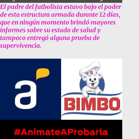
El padre del futbolista estuvo bajo el poder
de esta estructura armada durante 12 días,
que en ningún momento brindó mayores
informes sobre su estado de salud y
tampoco entregó alguna prueba de
supervivencia.