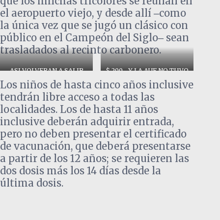
que los hinchas tricolores se reúnan en
el aeropuerto viejo, y desde allí ‒como
la única vez que se jugó un clásico con
público en el Campeón del Siglo‒ sean
trasladados al recinto carbonero.
ASI VOLVERAN A SALIR
$ 200.- Y LA AUF NO TUVO
LOS HINCHAS DE
MAS REMEDIO QUE
Los niños de hasta cinco años inclusive
NACIONAL RUMBO AL
ACEPTAR
CDS
tendrán libre acceso a todas las
localidades. Los de hasta 11 años
inclusive deberán adquirir entrada,
pero no deben presentar el certificado
de vacunación, que deberá presentarse
a partir de los 12 años; se requieren las
dos dosis más los 14 días desde la
última dosis.