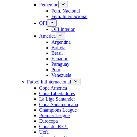
Femenino
Fem. Nacional
Fem. Internacional
OFI
OFI Interior
America
Argentina
Bolivia
Brasil
Ecuador
Paraguay
Perú
Venezuela
Futbol Int
Internacional
Copa America
Copa Libertadores
La Liga Santander
Copa Sudamericana
Champions League
Premier League
Eurocopa
Copa del REY
Uefa