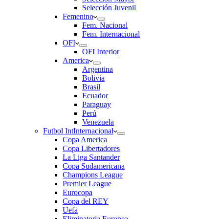
Selección Juvenil
Femenino
Fem. Nacional
Fem. Internacional
OFI
OFI Interior
America
Argentina
Bolivia
Brasil
Ecuador
Paraguay
Perú
Venezuela
Futbol Int
Internacional
Copa America
Copa Libertadores
La Liga Santander
Copa Sudamericana
Champions League
Premier League
Eurocopa
Copa del REY
Uefa
Eliminatoria Europea