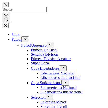
Saltar
al
contenido
Sin
resultados
Inicio
Futbol
Futbol
Uruguayo
Primera División
Segunda División
Primera División Amateur
Super Copa
Copa Libertadores
Libertadores Nacional
Libertadores Internacional
Copa Sudamericana
Sudamericana Nacional
Sudamericana Internacional
Selección
Selección Mayor
Selección Juvenil