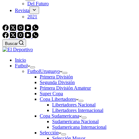
Del Futuro
Revista
2021
Buscar
Inicio
Futbol
Futbol
Uruguayo
Primera División
Segunda División
Primera División Amateur
Super Copa
Copa Libertadores
Libertadores Nacional
Libertadores Internacional
Copa Sudamericana
Sudamericana Nacional
Sudamericana Internacional
Selección
Selección Mayor