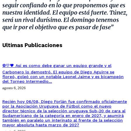
seguir confiando en lo que proponemos que es
nuestra identidad. El equipo está fuerte. Túnez,
será un rival durísimo. El domingo tenemos
que ir por el objetivo que es pasar de fase”
Ultimas Publicaciones
⚽💛🖤 Así es como debe ganar un equipo grande y el
Carbonero lo demostró. El equipo de Diego Aguirre se
floreó, goleó con un notable Leonel Jaime y es bicampeón
del Torneo Intermedio…
agosto 6, 2026
Recién hoy 06/08, Diego Forlán fue confirmado oficialmente
por la Asociación Uruguaya de Fútbol como el nuevo
director técnico de la selección uruguaya Sub-20 de cara al
Sudamericano de la categoría en enero de 2027, y asumirá
también en paralelo un interinato al frente de la selección
mayor absoluta hasta marzo de 2027