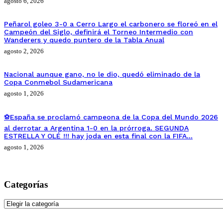
agosto 6, 2026
Peñarol goleo 3-0 a Cerro Largo el carbonero se floreó en el
Campeón del Siglo, definirá el Torneo Intermedio con
Wanderers y quedo puntero de la Tabla Anual
agosto 2, 2026
Nacional aunque gano, no le dio, quedó eliminado de la
Copa Conmebol Sudamericana
agosto 1, 2026
⚽España se proclamó campeona de la Copa del Mundo 2026
al derrotar a Argentina 1-0 en la prórroga. SEGUNDA
ESTRELLA Y OLÉ !!! hay joda en esta final con la FIFA…
agosto 1, 2026
Categorías
Categorías