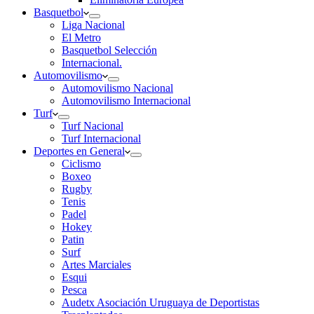
Basquetbol
Liga Nacional
El Metro
Basquetbol Selección
Internacional.
Automovilismo
Automovilismo Nacional
Automovilismo Internacional
Turf
Turf Nacional
Turf Internacional
Deportes en General
Ciclismo
Boxeo
Rugby
Tenis
Padel
Hokey
Patin
Surf
Artes Marciales
Esqui
Pesca
Audetx Asociación Uruguaya de Deportistas