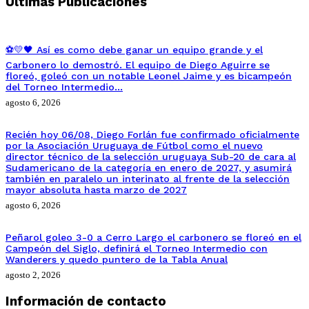
Ultimas Publicaciones
⚽💛🖤 Así es como debe ganar un equipo grande y el
Carbonero lo demostró. El equipo de Diego Aguirre se
floreó, goleó con un notable Leonel Jaime y es bicampeón
del Torneo Intermedio…
agosto 6, 2026
Recién hoy 06/08, Diego Forlán fue confirmado oficialmente
por la Asociación Uruguaya de Fútbol como el nuevo
director técnico de la selección uruguaya Sub-20 de cara al
Sudamericano de la categoría en enero de 2027, y asumirá
también en paralelo un interinato al frente de la selección
mayor absoluta hasta marzo de 2027
agosto 6, 2026
Peñarol goleo 3-0 a Cerro Largo el carbonero se floreó en el
Campeón del Siglo, definirá el Torneo Intermedio con
Wanderers y quedo puntero de la Tabla Anual
agosto 2, 2026
Información de contacto