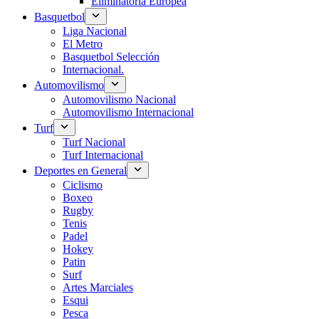
Eliminatoria Europea
Basquetbol
Liga Nacional
El Metro
Basquetbol Selección
Internacional.
Automovilismo
Automovilismo Nacional
Automovilismo Internacional
Turf
Turf Nacional
Turf Internacional
Deportes en General
Ciclismo
Boxeo
Rugby
Tenis
Padel
Hokey
Patin
Surf
Artes Marciales
Esqui
Pesca