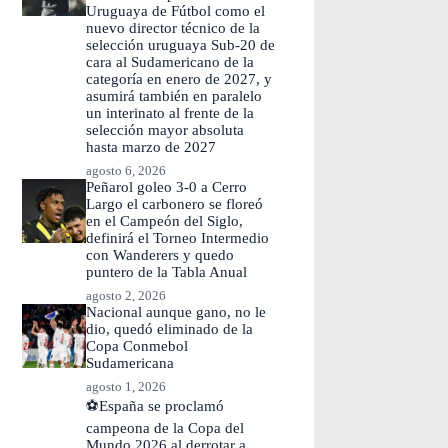
Uruguaya de Fútbol como el
nuevo director técnico de la
selección uruguaya Sub-20 de
cara al Sudamericano de la
categoría en enero de 2027, y
asumirá también en paralelo
un interinato al frente de la
selección mayor absoluta
hasta marzo de 2027
agosto 6, 2026
Peñarol goleo 3-0 a Cerro
Largo el carbonero se floreó
en el Campeón del Siglo,
definirá el Torneo Intermedio
con Wanderers y quedo
puntero de la Tabla Anual
agosto 2, 2026
Nacional aunque gano, no le
dio, quedó eliminado de la
Copa Conmebol
Sudamericana
agosto 1, 2026
⚽España se proclamó
campeona de la Copa del
Mundo 2026 al derrotar a