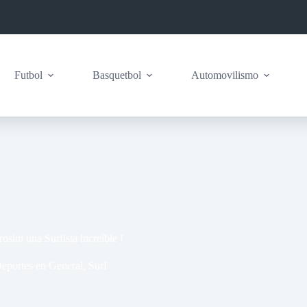
Futbol
Basquetbol
Automovilismo
ini una Surfista increíble !
eportes en General
,
Surf