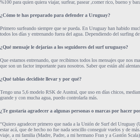
%100 para quien quiera viajar, surfear, pasear ,comer rico, bueno y bar
¿Cómo te has preparado para defender a Uruguay?
Primero surfeando siempre que se pueda. En Uruguay han habido mucha
todos los días y entrenando fuera del agua. Dependiendo del surfing del 
¿Qué mensaje le dejarías a los seguidores del surf uruguayo?
Que estamos entrenando, que recibimos todos los mensajes que nos man
que son un factor importante para nosotros. Saber que están ahí alent
¿Qué tablas decidiste llevar y por qué?
Tengo una 5,6 modelo RSK de Austral, que uso en días chicos, mediano
grande y con mucha agua, puedo controlarla más.
¿Te gustaría agradecer a algunas personas o marcas por hacer pos
“Quiero agradecer primero que nada a la Unión de Surf del Uruguay (
estar acá, que de hecho no fue nada sencillo conseguir vuelos y de má
viaje, a mi familia (Madre, Padre, a mi hermano Fran y a Gastón Scala),