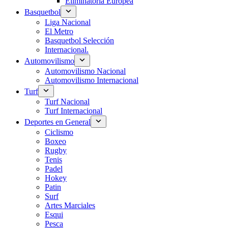
Eliminatoria Europea
Basquetbol
Liga Nacional
El Metro
Basquetbol Selección
Internacional.
Automovilismo
Automovilismo Nacional
Automovilismo Internacional
Turf
Turf Nacional
Turf Internacional
Deportes en General
Ciclismo
Boxeo
Rugby
Tenis
Padel
Hokey
Patin
Surf
Artes Marciales
Esqui
Pesca