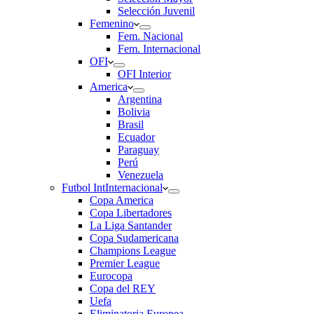
Selección Juvenil
Femenino
Fem. Nacional
Fem. Internacional
OFI
OFI Interior
America
Argentina
Bolivia
Brasil
Ecuador
Paraguay
Perú
Venezuela
Futbol Int
Internacional
Copa America
Copa Libertadores
La Liga Santander
Copa Sudamericana
Champions League
Premier League
Eurocopa
Copa del REY
Uefa
Eliminatoria Europea