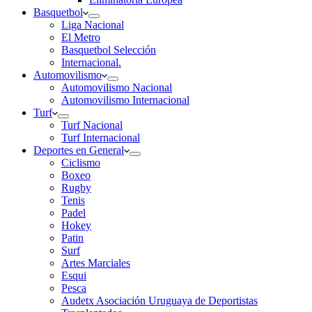
Basquetbol
Liga Nacional
El Metro
Basquetbol Selección
Internacional.
Automovilismo
Automovilismo Nacional
Automovilismo Internacional
Turf
Turf Nacional
Turf Internacional
Deportes en General
Ciclismo
Boxeo
Rugby
Tenis
Padel
Hokey
Patin
Surf
Artes Marciales
Esqui
Pesca
Audetx Asociación Uruguaya de Deportistas