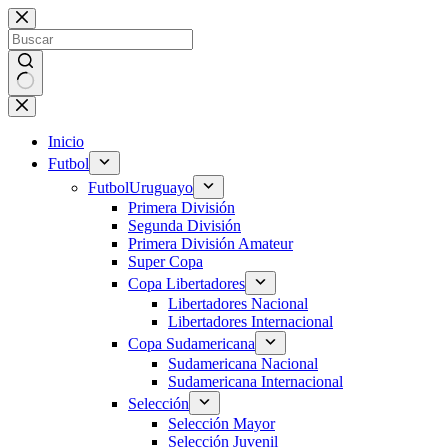
Saltar
al
contenido
Sin
resultados
Inicio
Futbol
Futbol
Uruguayo
Primera División
Segunda División
Primera División Amateur
Super Copa
Copa Libertadores
Libertadores Nacional
Libertadores Internacional
Copa Sudamericana
Sudamericana Nacional
Sudamericana Internacional
Selección
Selección Mayor
Selección Juvenil