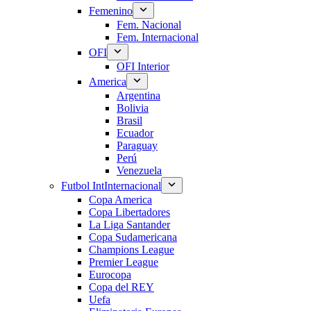
Femenino
Fem. Nacional
Fem. Internacional
OFI
OFI Interior
America
Argentina
Bolivia
Brasil
Ecuador
Paraguay
Perú
Venezuela
Futbol Int
Internacional
Copa America
Copa Libertadores
La Liga Santander
Copa Sudamericana
Champions League
Premier League
Eurocopa
Copa del REY
Uefa