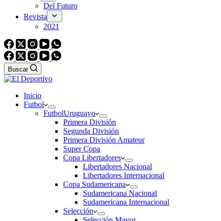
Del Futuro
Revista
2021
Buscar
Inicio
Futbol
Futbol
Uruguayo
Primera División
Segunda División
Primera División Amateur
Super Copa
Copa Libertadores
Libertadores Nacional
Libertadores Internacional
Copa Sudamericana
Sudamericana Nacional
Sudamericana Internacional
Selección
Selección Mayor