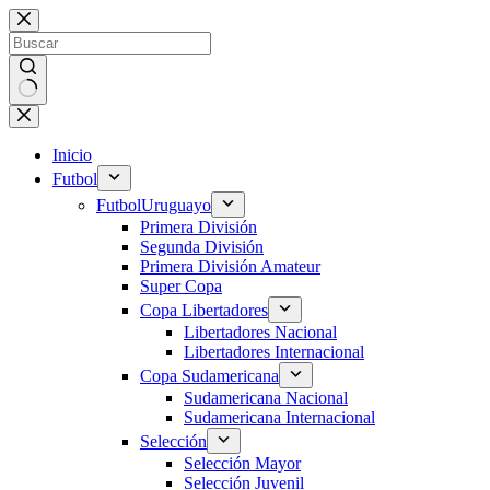
Saltar
al
contenido
Sin
resultados
Inicio
Futbol
Futbol
Uruguayo
Primera División
Segunda División
Primera División Amateur
Super Copa
Copa Libertadores
Libertadores Nacional
Libertadores Internacional
Copa Sudamericana
Sudamericana Nacional
Sudamericana Internacional
Selección
Selección Mayor
Selección Juvenil