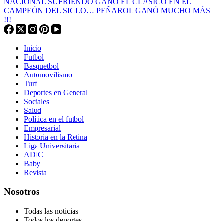
NACIONAL SUFRIENDO GANÓ EL CLÁSICO EN EL
CAMPEÓN DEL SIGLO… PEÑAROL GANÓ MUCHO MÁS
!!!
Inicio
Futbol
Basquetbol
Automovilismo
Turf
Deportes en General
Sociales
Salud
Política en el futbol
Empresarial
Historia en la Retina
Liga Universitaria
ADIC
Baby
Revista
Nosotros
Todas las noticias
Todos los deportes