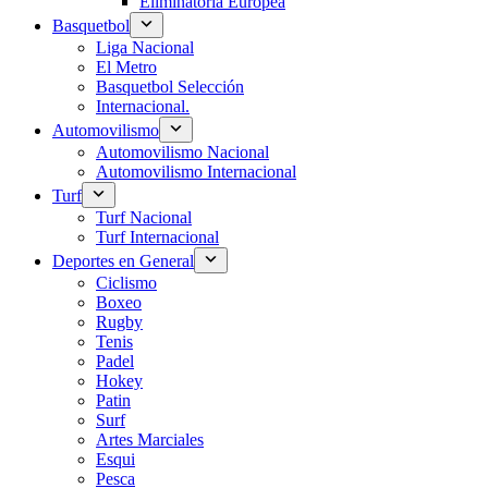
Eliminatoria Europea
Basquetbol
Liga Nacional
El Metro
Basquetbol Selección
Internacional.
Automovilismo
Automovilismo Nacional
Automovilismo Internacional
Turf
Turf Nacional
Turf Internacional
Deportes en General
Ciclismo
Boxeo
Rugby
Tenis
Padel
Hokey
Patin
Surf
Artes Marciales
Esqui
Pesca