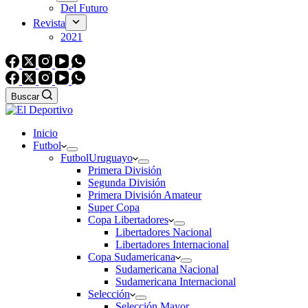
Del Futuro
Revista
2021
Buscar
Inicio
Futbol
Futbol
Uruguayo
Primera División
Segunda División
Primera División Amateur
Super Copa
Copa Libertadores
Libertadores Nacional
Libertadores Internacional
Copa Sudamericana
Sudamericana Nacional
Sudamericana Internacional
Selección
Selección Mayor