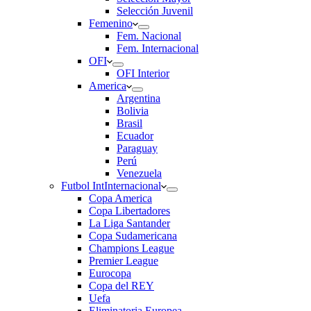
Selección Juvenil
Femenino
Fem. Nacional
Fem. Internacional
OFI
OFI Interior
America
Argentina
Bolivia
Brasil
Ecuador
Paraguay
Perú
Venezuela
Futbol Int
Internacional
Copa America
Copa Libertadores
La Liga Santander
Copa Sudamericana
Champions League
Premier League
Eurocopa
Copa del REY
Uefa
Eliminatoria Europea