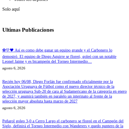
Solo aquí
Ultimas Publicaciones
⚽💛🖤 Así es como debe ganar un equipo grande y el Carbonero lo
demostró. El equipo de Diego Aguirre se floreó, goleó con un notable
Leonel Jaime y es bicampeón del Torneo Intermedio…
agosto 6, 2026
Recién hoy 06/08, Diego Forlán fue confirmado oficialmente por la
Asociación Uruguaya de Fútbol como el nuevo director técnico de la
selección uruguaya Sub-20 de cara al Sudamericano de la categoría en enero
de 2027, y asumirá también en paralelo un interinato al frente de la
selección mayor absoluta hasta marzo de 2027
agosto 6, 2026
Peñarol goleo 3-0 a Cerro Largo el carbonero se floreó en el Campeón del
Siglo, definirá el Torneo Intermedio con Wanderers y quedo puntero de la