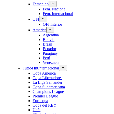
Femenino
Fem. Nacional
Fem. Internacional
OFI
OFI Interior
America
Argentina
Bolivia
Brasil
Ecuador
Paraguay
Perú
Venezuela
Futbol Int
Internacional
Copa America
Copa Libertadores
La Liga Santander
Copa Sudamericana
Champions League
Premier League
Eurocopa
Copa del REY
Uefa