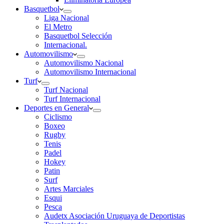
Basquetbol
Liga Nacional
El Metro
Basquetbol Selección
Internacional.
Automovilismo
Automovilismo Nacional
Automovilismo Internacional
Turf
Turf Nacional
Turf Internacional
Deportes en General
Ciclismo
Boxeo
Rugby
Tenis
Padel
Hokey
Patin
Surf
Artes Marciales
Esqui
Pesca
Audetx Asociación Uruguaya de Deportistas