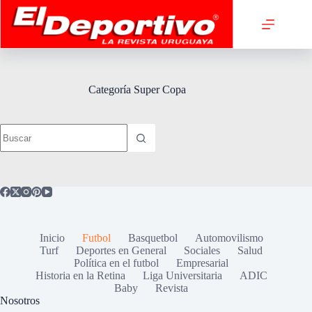
Saltar
al
contenido
Categoría
Super Copa
Sin
resultados
Inicio
Futbol
Basquetbol
Automovilismo
Turf
Deportes en General
Sociales
Salud
Política en el futbol
Empresarial
Historia en la Retina
Liga Universitaria
ADIC
Baby
Revista
Nosotros