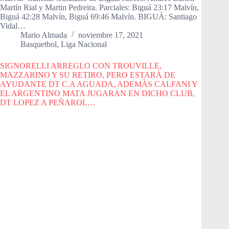
Martín Rial y Martin Pedreira. Parciales: Biguá 23:17 Malvín,
Biguá 42:28 Malvín, Biguá 69:46 Malvín. BIGUÁ: Santiago
Vidal…
Mario Almada
noviembre 17, 2021
Basquetbol
,
Liga Nacional
SIGNORELLI ARREGLO CON TROUVILLE,
MAZZARINO Y SU RETIRO, PERO ESTARÀ DE
AYUDANTE DT C.A AGUADA, ADEMÀS CALFANI Y
EL ARGENTINO MATA JUGARAN EN DICHO CLUB,
DT LOPEZ A PEÑAROL…