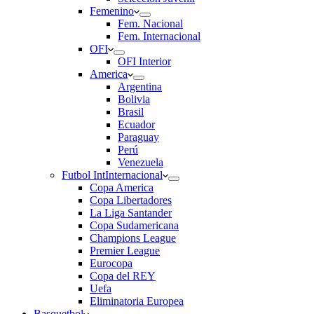
Femenino
Fem. Nacional
Fem. Internacional
OFI
OFI Interior
America
Argentina
Bolivia
Brasil
Ecuador
Paraguay
Perú
Venezuela
Futbol Int
Internacional
Copa America
Copa Libertadores
La Liga Santander
Copa Sudamericana
Champions League
Premier League
Eurocopa
Copa del REY
Uefa
Eliminatoria Europea
Basquetbol