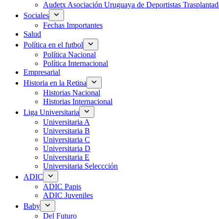
Audetx Asociación Uruguaya de Deportistas Trasplantad
Sociales
Fechas Importantes
Salud
Política en el futbol
Política Nacional
Política Internacional
Empresarial
Historia en la Retina
Historias Nacional
Historias Internacional
Liga Universitaria
Universitaria A
Universitaria B
Universitaria C
Universitaria D
Universitaria E
Universitaria Seleccción
ADIC
ADIC Papis
ADIC Juveniles
Baby
Del Futuro