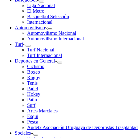
Liga Nacional
El Metro
Basquetbol Selección
Internacional.
Automovilismo
Automovilismo Nacional
Automovilismo Internacional
Turf
Turf Nacional
Turf Internacional
Deportes en General
Ciclismo
Boxeo
Rugby
Tenis
Padel
Hokey
Patin
Surf
Artes Marciales
Esqui
Pesca
Audetx Asociación Uruguaya de Deportistas Trasplantad
Sociales