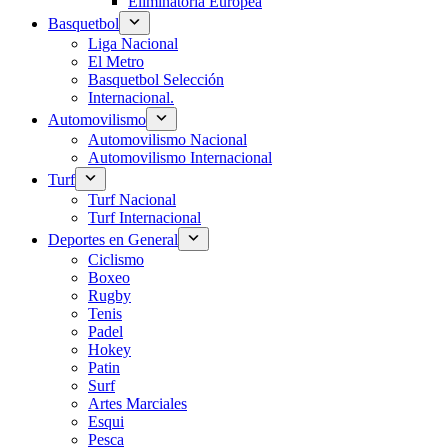
Eliminatoria Europea
Basquetbol
Liga Nacional
El Metro
Basquetbol Selección
Internacional.
Automovilismo
Automovilismo Nacional
Automovilismo Internacional
Turf
Turf Nacional
Turf Internacional
Deportes en General
Ciclismo
Boxeo
Rugby
Tenis
Padel
Hokey
Patin
Surf
Artes Marciales
Esqui
Pesca