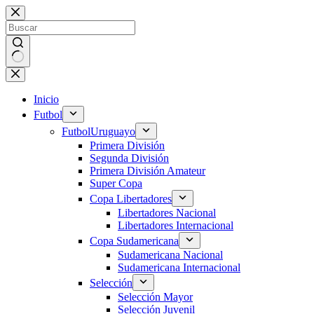
Saltar
al
contenido
Sin
resultados
Inicio
Futbol
Futbol
Uruguayo
Primera División
Segunda División
Primera División Amateur
Super Copa
Copa Libertadores
Libertadores Nacional
Libertadores Internacional
Copa Sudamericana
Sudamericana Nacional
Sudamericana Internacional
Selección
Selección Mayor
Selección Juvenil