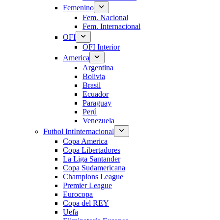
Femenino
Fem. Nacional
Fem. Internacional
OFI
OFI Interior
America
Argentina
Bolivia
Brasil
Ecuador
Paraguay
Perú
Venezuela
Futbol Int
Internacional
Copa America
Copa Libertadores
La Liga Santander
Copa Sudamericana
Champions League
Premier League
Eurocopa
Copa del REY
Uefa