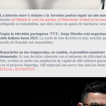
La historia entre Cristiano y la Juventus podría seguir un año má
destino
(el Madrid le cerró las puertas, el Manchester United no ha m
obligando al exmadridista, que dejó claras sus ganas de marcharse vari
Según la televisión portuguesa ‘TVI’, Jorge Mendes está negociando
club italiano hasta 2023.
La razón de esta decisión es muy sencilla: pa
sueldo de Ronaldo son inasumibles.
Repartirlos en dos temporadas, en cambio, sí permitiría mantener a
demasiado.
Es una decisión coherente con el momento de dificultad deb
Ore,
recibirá en otoño una ampliación de capital de 400 millones gracias 
con el proyecto Superliga. Allí empezará una nueva fase para los
bianc
ITALIA | JUVENTUS