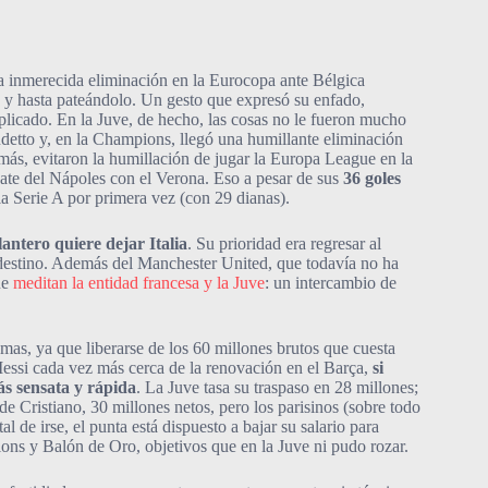
 inmerecida eliminación en la Eurocopa ante Bélgica
lo y hasta pateándolo. Un gesto que expresó su enfado,
licado. En la Juve, de hecho, las cosas no le fueron mucho
etto y, en la Champions, llegó una humillante eliminación
emás, evitaron la humillación de jugar la Europa League en la
ate del Nápoles con el Verona. Eso a pesar de sus
36 goles
a Serie A por primera vez (con 29 dianas).
lantero quiere dejar Italia
. Su prioridad era regresar al
o destino. Además del Manchester United, que todavía no ha
ue
meditan la entidad francesa y la Juve
: un intercambio de
emas, ya que liberarse de los 60 millones brutos que cuesta
essi cada vez más cerca de la renovación en el Barça,
si
s sensata y rápida
. La Juve tasa su traspaso en 28 millones;
de Cristiano, 30 millones netos, pero los parisinos (sobre todo
 de irse, el punta está dispuesto a bajar su salario para
ns y Balón de Oro, objetivos que en la Juve ni pudo rozar.