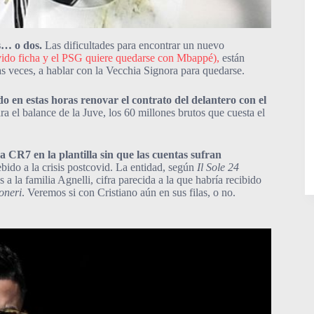
s… o dos.
Las dificultades para encontrar un nuevo
ovido ficha y el PSG quiere quedarse con Mbappé),
están
as veces, a hablar con la Vecchia Signora para quedarse.
 en estas horas renovar el contrato del delantero con el
ra el balance de la Juve, los 60 millones brutos que cuesta el
 CR7 en la plantilla sin que las cuentas sufran
ido a la crisis postcovid. La entidad, según
Il Sole 24
a la familia Agnelli, cifra parecida a la que habría recibido
oneri
. Veremos si con Cristiano aún en sus filas, o no.