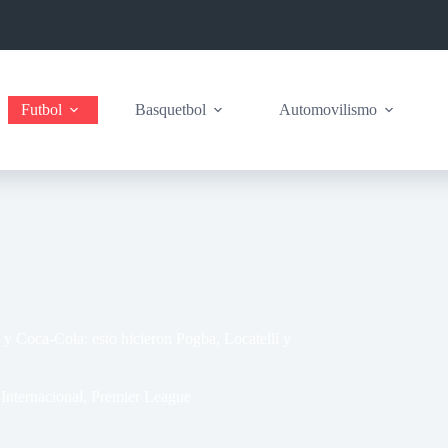
Futbol
Basquetbol
Automovilismo
 y Coca-Cola: esto hicieron Pogba, Locatelli y
,
Internacional
,
Premier League