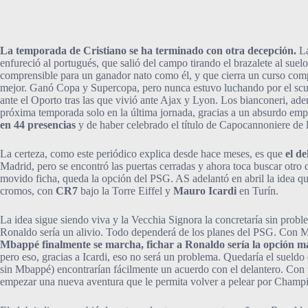
La temporada de Cristiano se ha terminado con otra decepción.
La
enfureció al portugués, que salió del campo tirando el brazalete al sue
comprensible para un ganador nato como él, y que cierra un curso comp
mejor. Ganó Copa y Supercopa, pero nunca estuvo luchando por el scud
ante el Oporto tras las que vivió ante Ajax y Lyon. Los bianconeri, ad
próxima temporada solo en la última jornada, gracias a un absurdo emp
en 44 presencias
y de haber celebrado el título de Capocannoniere de l
La certeza, como este periódico explica desde hace meses, es que
el de
Madrid, pero se encontró las puertas cerradas y ahora toca buscar otr
movido ficha, queda la opción del PSG. AS adelantó en abril la idea q
cromos, con
CR7
bajo la Torre Eiffel y
Mauro Icardi
en Turín.
La idea sigue siendo viva y la Vecchia Signora la concretaría sin probl
Ronaldo sería un alivio. Todo dependerá de los planes del PSG. Con M
Mbappé finalmente se marcha, fichar a Ronaldo sería la opción má
pero eso, gracias a Icardi, eso no será un problema. Quedaría el sueldo 
sin Mbappé) encontrarían fácilmente un acuerdo con el delantero. Con tal
empezar una nueva aventura que le permita volver a pelear por Champio