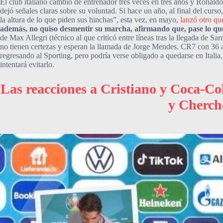
El club italiano cambió de entrenador tres veces en tres años y Ronaldo
dejó señales claras sobre su voluntad. Si hace un año, al final del curs
la altura de lo que piden sus hinchas”, esta vez, en mayo,
lanzó otro q
además, no quiso desmentir su marcha, afirmando que, pase lo que
de Max Allegri (técnico al que criticó entre líneas tras la llegada de Sar
no tienen certezas y esperan la llamada de Jorge Mendes. CR7 con 36 añ
regresando al Sporting, pero podría verse obligado a quedarse en Italia
intentará evitarlo.
Las reacciones a Cristiano y Coca-Col
y Cherch