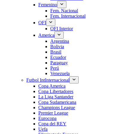
Femenino
Fem. Nacional
Fem. Internacional
OFI
OFI Interior
America
Argentina
Bolivia
Brasil
Ecuador
Paraguay
Perú
Venezuela
Futbol Int
Internacional
Copa America
Copa Libertadores
La Liga Santander
Copa Sudamericana
Champions League
Premier League
Eurocopa
Copa del REY
Uefa