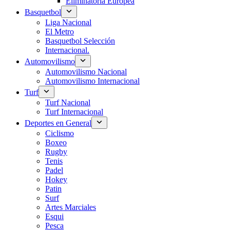
Eliminatoria Europea
Basquetbol
Liga Nacional
El Metro
Basquetbol Selección
Internacional.
Automovilismo
Automovilismo Nacional
Automovilismo Internacional
Turf
Turf Nacional
Turf Internacional
Deportes en General
Ciclismo
Boxeo
Rugby
Tenis
Padel
Hokey
Patin
Surf
Artes Marciales
Esqui
Pesca