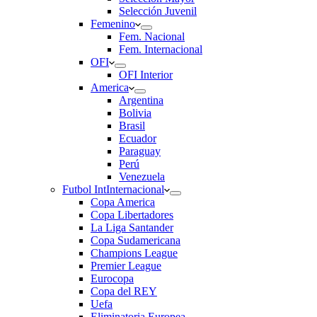
Selección Juvenil
Femenino
Fem. Nacional
Fem. Internacional
OFI
OFI Interior
America
Argentina
Bolivia
Brasil
Ecuador
Paraguay
Perú
Venezuela
Futbol Int
Internacional
Copa America
Copa Libertadores
La Liga Santander
Copa Sudamericana
Champions League
Premier League
Eurocopa
Copa del REY
Uefa
Eliminatoria Europea