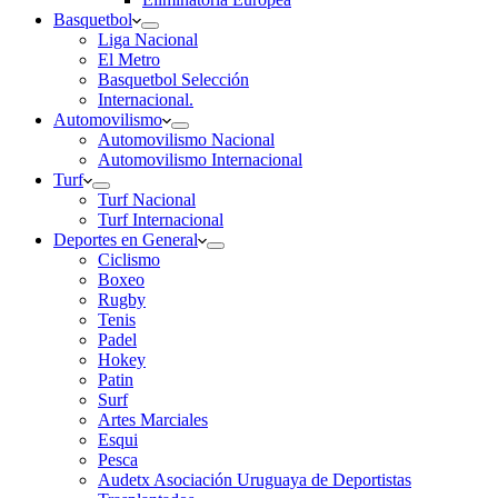
Basquetbol
Liga Nacional
El Metro
Basquetbol Selección
Internacional.
Automovilismo
Automovilismo Nacional
Automovilismo Internacional
Turf
Turf Nacional
Turf Internacional
Deportes en General
Ciclismo
Boxeo
Rugby
Tenis
Padel
Hokey
Patin
Surf
Artes Marciales
Esqui
Pesca
Audetx Asociación Uruguaya de Deportistas