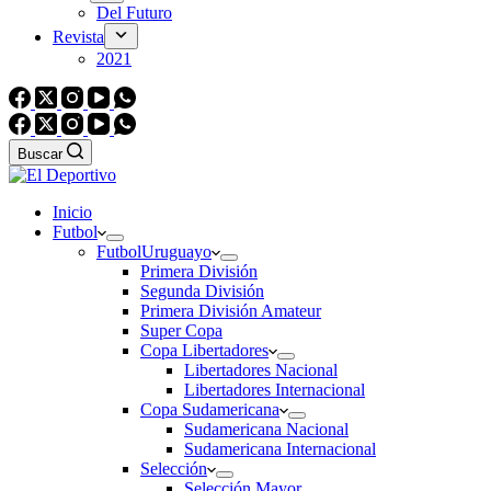
Del Futuro
Revista
2021
Buscar
Inicio
Futbol
Futbol
Uruguayo
Primera División
Segunda División
Primera División Amateur
Super Copa
Copa Libertadores
Libertadores Nacional
Libertadores Internacional
Copa Sudamericana
Sudamericana Nacional
Sudamericana Internacional
Selección
Selección Mayor