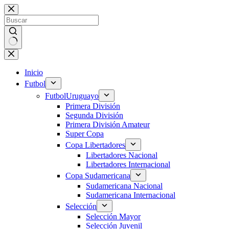
Saltar
al
contenido
Sin
resultados
Inicio
Futbol
Futbol
Uruguayo
Primera División
Segunda División
Primera División Amateur
Super Copa
Copa Libertadores
Libertadores Nacional
Libertadores Internacional
Copa Sudamericana
Sudamericana Nacional
Sudamericana Internacional
Selección
Selección Mayor
Selección Juvenil