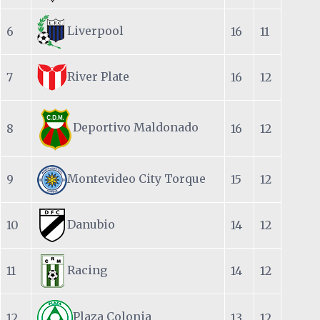
Liverpool
6
16
11
River Plate
7
16
12
Deportivo Maldonado
8
16
12
Montevideo City Torque
9
15
12
Danubio
10
14
12
Racing
11
14
12
Plaza Colonia
12
13
12