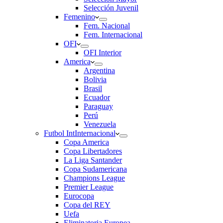
Selección Juvenil
Femenino
Fem. Nacional
Fem. Internacional
OFI
OFI Interior
America
Argentina
Bolivia
Brasil
Ecuador
Paraguay
Perú
Venezuela
Futbol Int
Internacional
Copa America
Copa Libertadores
La Liga Santander
Copa Sudamericana
Champions League
Premier League
Eurocopa
Copa del REY
Uefa
Eliminatoria Europea