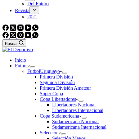
Del Futuro
Revista
2021
Buscar
Inicio
Futbol
Futbol
Uruguayo
Primera División
Segunda División
Primera División Amateur
Super Copa
Copa Libertadores
Libertadores Nacional
Libertadores Internacional
Copa Sudamericana
Sudamericana Nacional
Sudamericana Internacional
Selección
Selección Mayor