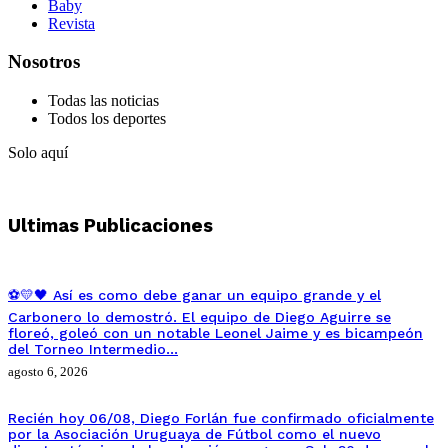
Baby
Revista
Nosotros
Todas las noticias
Todos los deportes
Solo aquí
Ultimas Publicaciones
⚽💛🖤 Así es como debe ganar un equipo grande y el
Carbonero lo demostró. El equipo de Diego Aguirre se
floreó, goleó con un notable Leonel Jaime y es bicampeón
del Torneo Intermedio…
agosto 6, 2026
Recién hoy 06/08, Diego Forlán fue confirmado oficialmente
por la Asociación Uruguaya de Fútbol como el nuevo