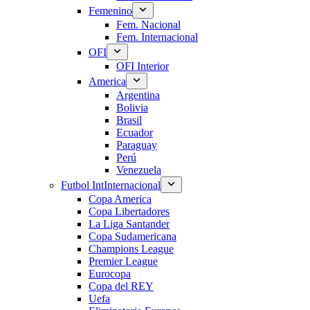
Femenino
Fem. Nacional
Fem. Internacional
OFI
OFI Interior
America
Argentina
Bolivia
Brasil
Ecuador
Paraguay
Perú
Venezuela
Futbol Int
Internacional
Copa America
Copa Libertadores
La Liga Santander
Copa Sudamericana
Champions League
Premier League
Eurocopa
Copa del REY
Uefa