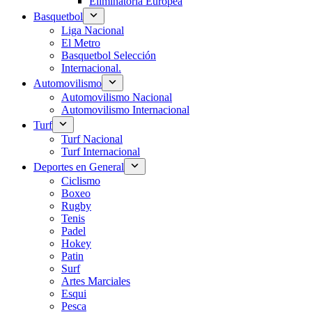
Eliminatoria Europea
Basquetbol
Liga Nacional
El Metro
Basquetbol Selección
Internacional.
Automovilismo
Automovilismo Nacional
Automovilismo Internacional
Turf
Turf Nacional
Turf Internacional
Deportes en General
Ciclismo
Boxeo
Rugby
Tenis
Padel
Hokey
Patin
Surf
Artes Marciales
Esqui
Pesca