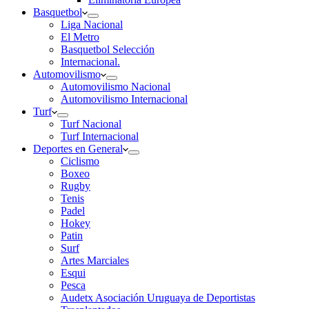
Basquetbol
Liga Nacional
El Metro
Basquetbol Selección
Internacional.
Automovilismo
Automovilismo Nacional
Automovilismo Internacional
Turf
Turf Nacional
Turf Internacional
Deportes en General
Ciclismo
Boxeo
Rugby
Tenis
Padel
Hokey
Patin
Surf
Artes Marciales
Esqui
Pesca
Audetx Asociación Uruguaya de Deportistas