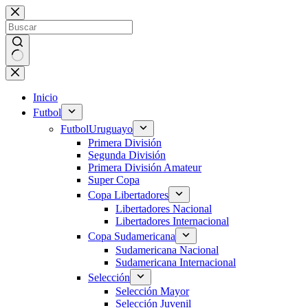
Saltar
al
contenido
Sin
resultados
Inicio
Futbol
Futbol
Uruguayo
Primera División
Segunda División
Primera División Amateur
Super Copa
Copa Libertadores
Libertadores Nacional
Libertadores Internacional
Copa Sudamericana
Sudamericana Nacional
Sudamericana Internacional
Selección
Selección Mayor
Selección Juvenil