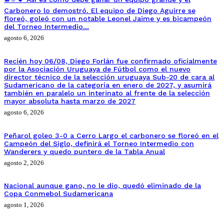
Carbonero lo demostró. El equipo de Diego Aguirre se
floreó, goleó con un notable Leonel Jaime y es bicampeón
del Torneo Intermedio…
agosto 6, 2026
Recién hoy 06/08, Diego Forlán fue confirmado oficialmente
por la Asociación Uruguaya de Fútbol como el nuevo
director técnico de la selección uruguaya Sub-20 de cara al
Sudamericano de la categoría en enero de 2027, y asumirá
también en paralelo un interinato al frente de la selección
mayor absoluta hasta marzo de 2027
agosto 6, 2026
Peñarol goleo 3-0 a Cerro Largo el carbonero se floreó en el
Campeón del Siglo, definirá el Torneo Intermedio con
Wanderers y quedo puntero de la Tabla Anual
agosto 2, 2026
Nacional aunque gano, no le dio, quedó eliminado de la
Copa Conmebol Sudamericana
agosto 1, 2026