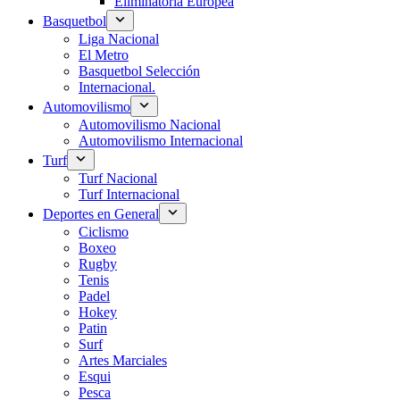
Eliminatoria Europea
Basquetbol
Liga Nacional
El Metro
Basquetbol Selección
Internacional.
Automovilismo
Automovilismo Nacional
Automovilismo Internacional
Turf
Turf Nacional
Turf Internacional
Deportes en General
Ciclismo
Boxeo
Rugby
Tenis
Padel
Hokey
Patin
Surf
Artes Marciales
Esqui
Pesca