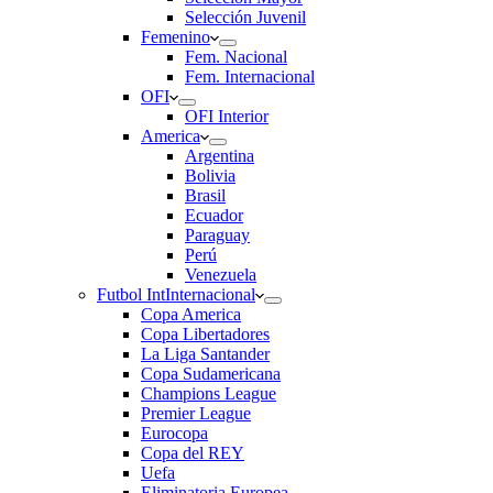
Selección Juvenil
Femenino
Fem. Nacional
Fem. Internacional
OFI
OFI Interior
America
Argentina
Bolivia
Brasil
Ecuador
Paraguay
Perú
Venezuela
Futbol Int
Internacional
Copa America
Copa Libertadores
La Liga Santander
Copa Sudamericana
Champions League
Premier League
Eurocopa
Copa del REY
Uefa
Eliminatoria Europea