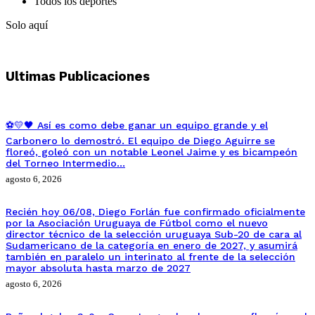
Todos los deportes
Solo aquí
Ultimas Publicaciones
⚽💛🖤 Así es como debe ganar un equipo grande y el
Carbonero lo demostró. El equipo de Diego Aguirre se
floreó, goleó con un notable Leonel Jaime y es bicampeón
del Torneo Intermedio…
agosto 6, 2026
Recién hoy 06/08, Diego Forlán fue confirmado oficialmente
por la Asociación Uruguaya de Fútbol como el nuevo
director técnico de la selección uruguaya Sub-20 de cara al
Sudamericano de la categoría en enero de 2027, y asumirá
también en paralelo un interinato al frente de la selección
mayor absoluta hasta marzo de 2027
agosto 6, 2026