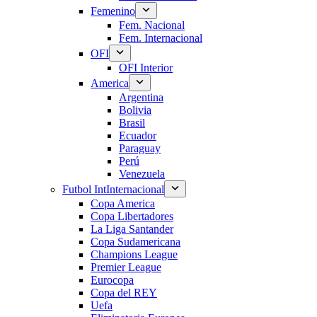
Femenino
Fem. Nacional
Fem. Internacional
OFI
OFI Interior
America
Argentina
Bolivia
Brasil
Ecuador
Paraguay
Perú
Venezuela
Futbol Int
Internacional
Copa America
Copa Libertadores
La Liga Santander
Copa Sudamericana
Champions League
Premier League
Eurocopa
Copa del REY
Uefa