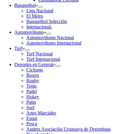
Basquetbol
Liga Nacional
El Metro
Basquetbol Selección
Internacional.
Automovilismo
Automovilismo Nacional
Automovilismo Internacional
Turf
Turf Nacional
Turf Internacional
Deportes en General
Ciclismo
Boxeo
Rugby
Tenis
Padel
Hokey
Patin
Surf
Artes Marciales
Esqui
Pesca
Audetx Asociación Uruguaya de Deportistas