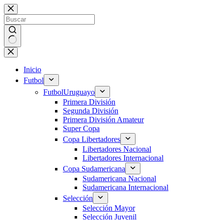
Saltar
al
contenido
Sin
resultados
Inicio
Futbol
Futbol
Uruguayo
Primera División
Segunda División
Primera División Amateur
Super Copa
Copa Libertadores
Libertadores Nacional
Libertadores Internacional
Copa Sudamericana
Sudamericana Nacional
Sudamericana Internacional
Selección
Selección Mayor
Selección Juvenil