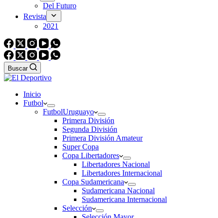
Del Futuro
Revista
2021
Buscar
Inicio
Futbol
Futbol
Uruguayo
Primera División
Segunda División
Primera División Amateur
Super Copa
Copa Libertadores
Libertadores Nacional
Libertadores Internacional
Copa Sudamericana
Sudamericana Nacional
Sudamericana Internacional
Selección
Selección Mayor