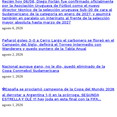
Recién hoy 06/08, Diego Forlán fue confirmado oficialmente
por la Asociación Uruguaya de Fútbol como el nuevo
director técnico de la selección uruguaya Sub-20 de cara al
Sudamericano de la categoría en enero de 2027, y asumirá
también en paralelo un interinato al frente de la selección
mayor absoluta hasta marzo de 2027
agosto 6, 2026
Peñarol goleo 3-0 a Cerro Largo el carbonero se floreó en el
Campeón del Siglo, definirá el Torneo Intermedio con
Wanderers y quedo puntero de la Tabla Anual
agosto 2, 2026
Nacional aunque gano, no le dio, quedó eliminado de la
Copa Conmebol Sudamericana
agosto 1, 2026
⚽España se proclamó campeona de la Copa del Mundo 2026
al derrotar a Argentina 1-0 en la prórroga. SEGUNDA
ESTRELLA Y OLÉ !!! hay joda en esta final con la FIFA…
agosto 1, 2026