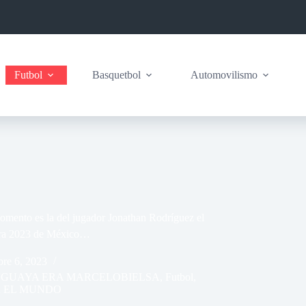
Futbol
Basquetbol
Automovilismo
omento es la del jugador Jonathan Rodríguez el
tura 2023 de México…
re 6, 2023
UGUAYA ERA MARCELOBIELSA
,
Futbol
,
 EL MUNDO