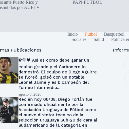
os ante Puerto Rico y
PAPI-FÚTBOL
ansmitidos por AUFTV
Inicio
Futbol
Basquetbol
Sociales
Salud
Política e
imas Publicaciones
Inform
⚽💛🖤 Así es como debe ganar un
equipo grande y el Carbonero lo
demostró. El equipo de Diego Aguirre
se floreó, goleó con un notable
Leonel Jaime y es bicampeón del
Torneo Intermedio…
agosto 6, 2026
Recién hoy 06/08, Diego Forlán fue
confirmado oficialmente por la
Asociación Uruguaya de Fútbol como
el nuevo director técnico de la
selección uruguaya Sub-20 de cara al
Sudamericano de la categoría en