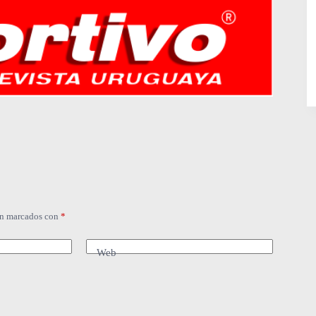
án marcados con
*
Web