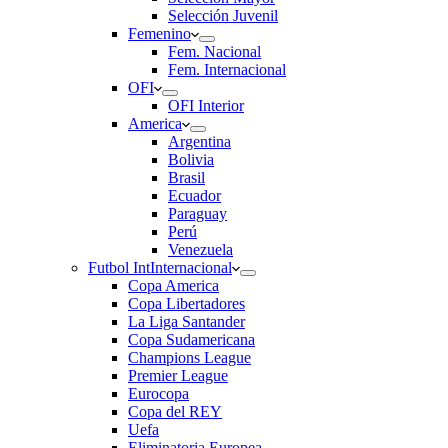
Selección Juvenil
Femenino
Fem. Nacional
Fem. Internacional
OFI
OFI Interior
America
Argentina
Bolivia
Brasil
Ecuador
Paraguay
Perú
Venezuela
Futbol Int
Internacional
Copa America
Copa Libertadores
La Liga Santander
Copa Sudamericana
Champions League
Premier League
Eurocopa
Copa del REY
Uefa
Eliminatoria Europea