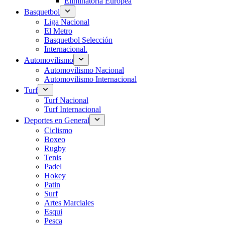
Eliminatoria Europea
Basquetbol
Liga Nacional
El Metro
Basquetbol Selección
Internacional.
Automovilismo
Automovilismo Nacional
Automovilismo Internacional
Turf
Turf Nacional
Turf Internacional
Deportes en General
Ciclismo
Boxeo
Rugby
Tenis
Padel
Hokey
Patin
Surf
Artes Marciales
Esqui
Pesca