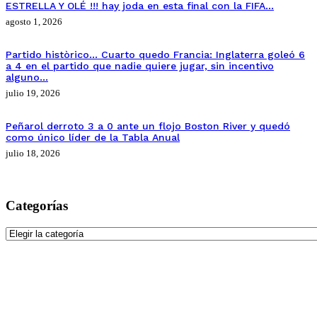
ESTRELLA Y OLÉ !!! hay joda en esta final con la FIFA…
agosto 1, 2026
Partido històrico… Cuarto quedo Francia: Inglaterra goleó 6
a 4 en el partido que nadie quiere jugar, sin incentivo
alguno…
julio 19, 2026
Peñarol derroto 3 a 0 ante un flojo Boston River y quedó
como único líder de la Tabla Anual
julio 18, 2026
Categorías
Categorías