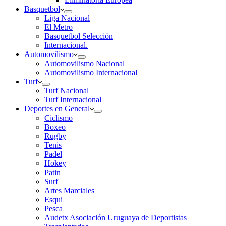
Basquetbol
Liga Nacional
El Metro
Basquetbol Selección
Internacional.
Automovilismo
Automovilismo Nacional
Automovilismo Internacional
Turf
Turf Nacional
Turf Internacional
Deportes en General
Ciclismo
Boxeo
Rugby
Tenis
Padel
Hokey
Patin
Surf
Artes Marciales
Esqui
Pesca
Audetx Asociación Uruguaya de Deportistas