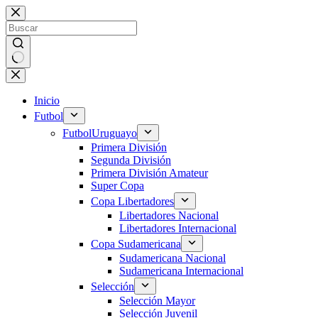
Saltar
al
contenido
Sin
resultados
Inicio
Futbol
Futbol
Uruguayo
Primera División
Segunda División
Primera División Amateur
Super Copa
Copa Libertadores
Libertadores Nacional
Libertadores Internacional
Copa Sudamericana
Sudamericana Nacional
Sudamericana Internacional
Selección
Selección Mayor
Selección Juvenil