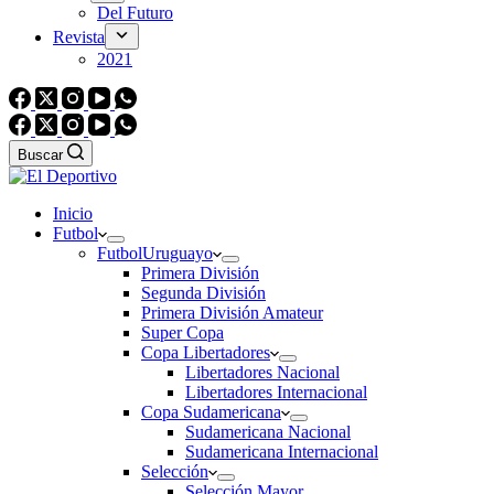
Del Futuro
Revista
2021
Buscar
Inicio
Futbol
Futbol
Uruguayo
Primera División
Segunda División
Primera División Amateur
Super Copa
Copa Libertadores
Libertadores Nacional
Libertadores Internacional
Copa Sudamericana
Sudamericana Nacional
Sudamericana Internacional
Selección
Selección Mayor