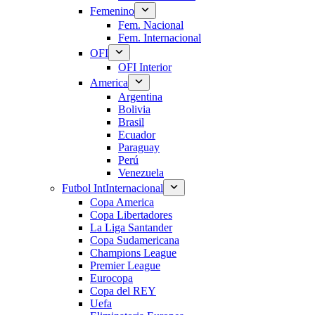
Femenino
Fem. Nacional
Fem. Internacional
OFI
OFI Interior
America
Argentina
Bolivia
Brasil
Ecuador
Paraguay
Perú
Venezuela
Futbol Int
Internacional
Copa America
Copa Libertadores
La Liga Santander
Copa Sudamericana
Champions League
Premier League
Eurocopa
Copa del REY
Uefa