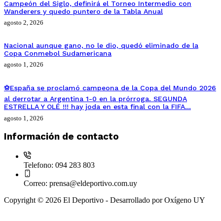
Campeón del Siglo, definirá el Torneo Intermedio con
Wanderers y quedo puntero de la Tabla Anual
agosto 2, 2026
Nacional aunque gano, no le dio, quedó eliminado de la
Copa Conmebol Sudamericana
agosto 1, 2026
⚽España se proclamó campeona de la Copa del Mundo 2026
al derrotar a Argentina 1-0 en la prórroga. SEGUNDA
ESTRELLA Y OLÉ !!! hay joda en esta final con la FIFA…
agosto 1, 2026
Información de contacto
Telefono:
094 283 803
Correo:
prensa@eldeportivo.com.uy
Copyright © 2026 El Deportivo - Desarrollado por Oxígeno UY