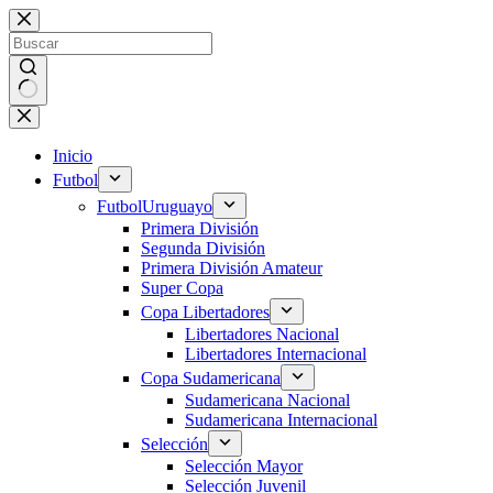
Saltar
al
contenido
Sin
resultados
Inicio
Futbol
Futbol
Uruguayo
Primera División
Segunda División
Primera División Amateur
Super Copa
Copa Libertadores
Libertadores Nacional
Libertadores Internacional
Copa Sudamericana
Sudamericana Nacional
Sudamericana Internacional
Selección
Selección Mayor
Selección Juvenil