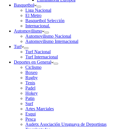
Basquetbol
Liga Nacional
El Metro
Basquetbol Selección
Internacional.
Automovilismo
Automovilismo Nacional
Automovilismo Internacional
Turf
Turf Nacional
Turf Internacional
Deportes en General
Ciclismo
Boxeo
Rugby
Tenis
Padel
Hokey
Patin
Surf
Artes Marciales
Esqui
Pesca
Audetx Asociación Uruguaya de Deportistas