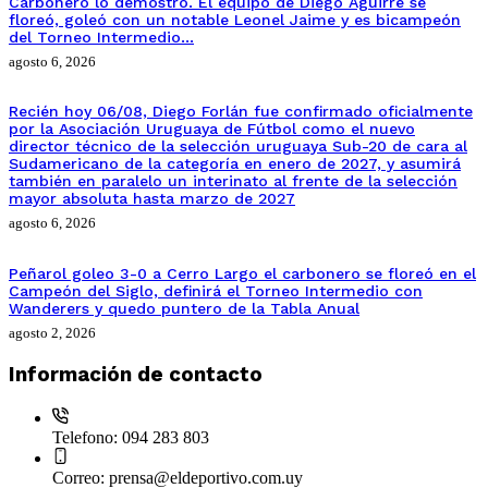
Carbonero lo demostró. El equipo de Diego Aguirre se
floreó, goleó con un notable Leonel Jaime y es bicampeón
del Torneo Intermedio…
agosto 6, 2026
Recién hoy 06/08, Diego Forlán fue confirmado oficialmente
por la Asociación Uruguaya de Fútbol como el nuevo
director técnico de la selección uruguaya Sub-20 de cara al
Sudamericano de la categoría en enero de 2027, y asumirá
también en paralelo un interinato al frente de la selección
mayor absoluta hasta marzo de 2027
agosto 6, 2026
Peñarol goleo 3-0 a Cerro Largo el carbonero se floreó en el
Campeón del Siglo, definirá el Torneo Intermedio con
Wanderers y quedo puntero de la Tabla Anual
agosto 2, 2026
Información de contacto
Telefono:
094 283 803
Correo:
prensa@eldeportivo.com.uy