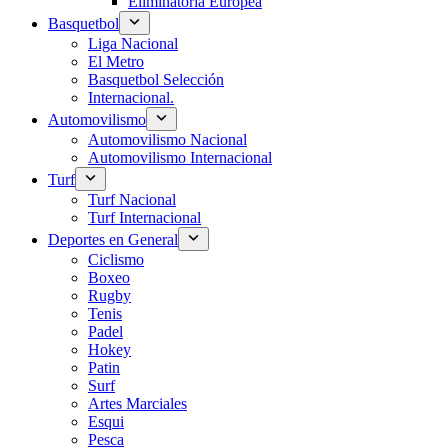
Eliminatoria Europea
Basquetbol
Liga Nacional
El Metro
Basquetbol Selección
Internacional.
Automovilismo
Automovilismo Nacional
Automovilismo Internacional
Turf
Turf Nacional
Turf Internacional
Deportes en General
Ciclismo
Boxeo
Rugby
Tenis
Padel
Hokey
Patin
Surf
Artes Marciales
Esqui
Pesca