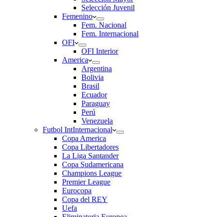
Selección Juvenil
Femenino
Fem. Nacional
Fem. Internacional
OFI
OFI Interior
America
Argentina
Bolivia
Brasil
Ecuador
Paraguay
Perú
Venezuela
Futbol Int
Internacional
Copa America
Copa Libertadores
La Liga Santander
Copa Sudamericana
Champions League
Premier League
Eurocopa
Copa del REY
Uefa
Eliminatoria Europea