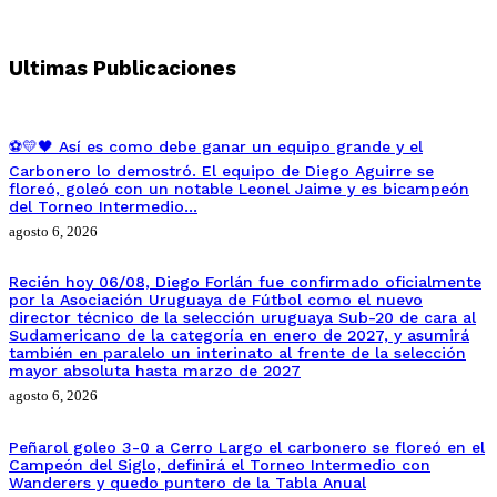
Ultimas Publicaciones
⚽💛🖤 Así es como debe ganar un equipo grande y el
Carbonero lo demostró. El equipo de Diego Aguirre se
floreó, goleó con un notable Leonel Jaime y es bicampeón
del Torneo Intermedio…
agosto 6, 2026
Recién hoy 06/08, Diego Forlán fue confirmado oficialmente
por la Asociación Uruguaya de Fútbol como el nuevo
director técnico de la selección uruguaya Sub-20 de cara al
Sudamericano de la categoría en enero de 2027, y asumirá
también en paralelo un interinato al frente de la selección
mayor absoluta hasta marzo de 2027
agosto 6, 2026
Peñarol goleo 3-0 a Cerro Largo el carbonero se floreó en el
Campeón del Siglo, definirá el Torneo Intermedio con
Wanderers y quedo puntero de la Tabla Anual