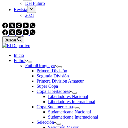
Del Futuro
Revista
2021
Buscar
Inicio
Futbol
Futbol
Uruguayo
Primera División
Segunda División
Primera División Amateur
Super Copa
Copa Libertadores
Libertadores Nacional
Libertadores Internacional
Copa Sudamericana
Sudamericana Nacional
Sudamericana Internacional
Selección
Selección Mayor