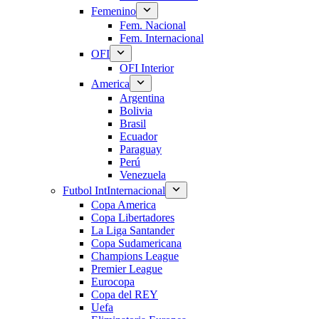
Femenino
Fem. Nacional
Fem. Internacional
OFI
OFI Interior
America
Argentina
Bolivia
Brasil
Ecuador
Paraguay
Perú
Venezuela
Futbol Int
Internacional
Copa America
Copa Libertadores
La Liga Santander
Copa Sudamericana
Champions League
Premier League
Eurocopa
Copa del REY
Uefa