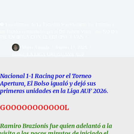
⚽ Los alumnos de La Escuelita le perdonaron los 3 puntos a
un Tricolor comandados por el DT Jadson Viera , que NO DA
PIE EN BOLA CON EL EQUIPO, Y VAN ?
Mario Almada
febrero 17, 2026
Futbol
,
LA LIGA URUGUAYA AUF
Nacional 1-1 Racing por el Torneo
Apertura, El Bolso igualó y dejó sus
primeras unidades en la Liga AUF 2026.
GOOOOOOOOOOOL
Ramiro Brazionis fue quien adelantó a la
visita a los pocos minutos de iniciado el