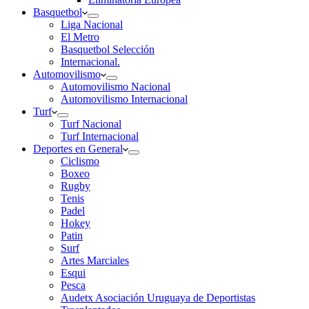
Basquetbol
Liga Nacional
El Metro
Basquetbol Selección
Internacional.
Automovilismo
Automovilismo Nacional
Automovilismo Internacional
Turf
Turf Nacional
Turf Internacional
Deportes en General
Ciclismo
Boxeo
Rugby
Tenis
Padel
Hokey
Patin
Surf
Artes Marciales
Esqui
Pesca
Audetx Asociación Uruguaya de Deportistas