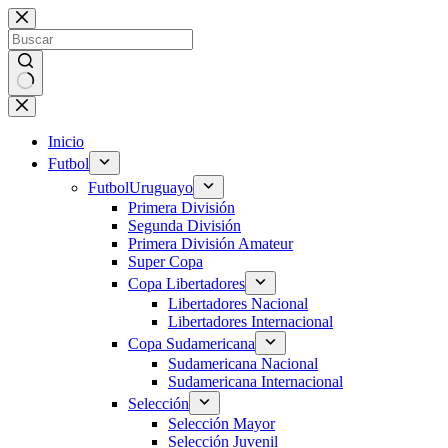
Saltar
al
contenido
Sin
resultados
Inicio
Futbol
Futbol
Uruguayo
Primera División
Segunda División
Primera División Amateur
Super Copa
Copa Libertadores
Libertadores Nacional
Libertadores Internacional
Copa Sudamericana
Sudamericana Nacional
Sudamericana Internacional
Selección
Selección Mayor
Selección Juvenil