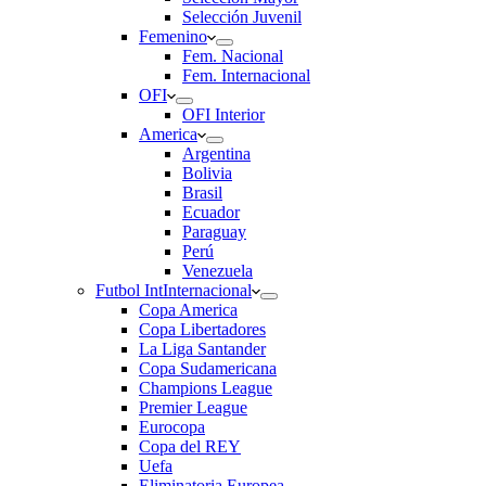
Selección Juvenil
Femenino
Fem. Nacional
Fem. Internacional
OFI
OFI Interior
America
Argentina
Bolivia
Brasil
Ecuador
Paraguay
Perú
Venezuela
Futbol Int
Internacional
Copa America
Copa Libertadores
La Liga Santander
Copa Sudamericana
Champions League
Premier League
Eurocopa
Copa del REY
Uefa
Eliminatoria Europea