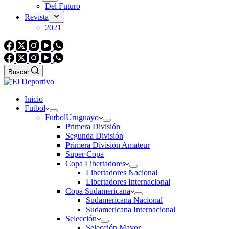
Del Futuro
Revista
2021
Buscar
Inicio
Futbol
Futbol
Uruguayo
Primera División
Segunda División
Primera División Amateur
Super Copa
Copa Libertadores
Libertadores Nacional
Libertadores Internacional
Copa Sudamericana
Sudamericana Nacional
Sudamericana Internacional
Selección
Selección Mayor