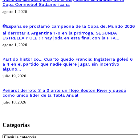
Copa Conmebol Sudamericana
agosto 1, 2026
⚽España se proclamó campeona de la Copa del Mundo 2026
al derrotar a Argentina 1-0 en la prórroga. SEGUNDA
ESTRELLA Y OLÉ !!! hay joda en esta final con la FIFA…
agosto 1, 2026
Partido històrico… Cuarto quedo Francia: Inglaterra goleó 6
a 4 en el partido que nadie quiere jugar, sin incentivo
alguno…
julio 19, 2026
Peñarol derroto 3 a 0 ante un flojo Boston River y quedó
como único líder de la Tabla Anual
julio 18, 2026
Categorías
Categorías