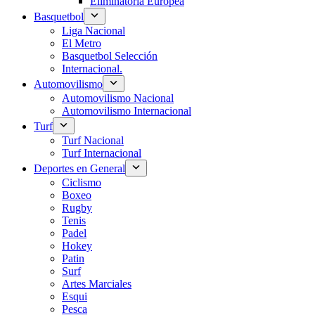
Eliminatoria Europea
Basquetbol
Liga Nacional
El Metro
Basquetbol Selección
Internacional.
Automovilismo
Automovilismo Nacional
Automovilismo Internacional
Turf
Turf Nacional
Turf Internacional
Deportes en General
Ciclismo
Boxeo
Rugby
Tenis
Padel
Hokey
Patin
Surf
Artes Marciales
Esqui
Pesca