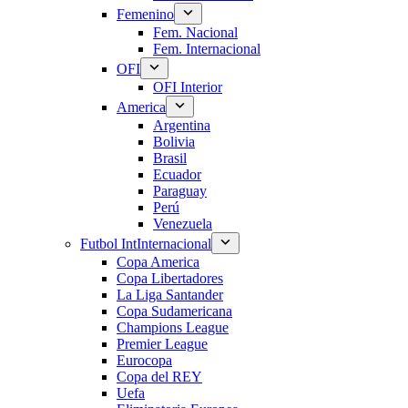
Femenino
Fem. Nacional
Fem. Internacional
OFI
OFI Interior
America
Argentina
Bolivia
Brasil
Ecuador
Paraguay
Perú
Venezuela
Futbol Int
Internacional
Copa America
Copa Libertadores
La Liga Santander
Copa Sudamericana
Champions League
Premier League
Eurocopa
Copa del REY
Uefa