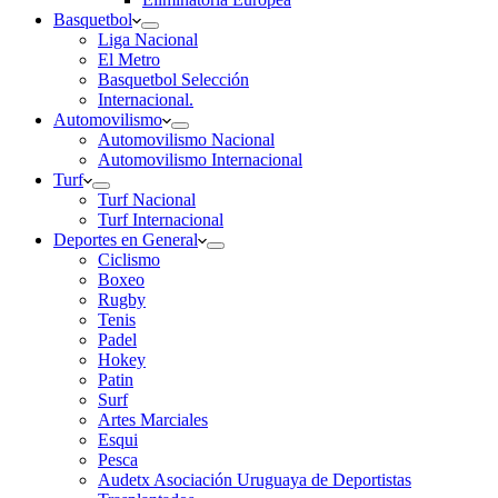
Basquetbol
Liga Nacional
El Metro
Basquetbol Selección
Internacional.
Automovilismo
Automovilismo Nacional
Automovilismo Internacional
Turf
Turf Nacional
Turf Internacional
Deportes en General
Ciclismo
Boxeo
Rugby
Tenis
Padel
Hokey
Patin
Surf
Artes Marciales
Esqui
Pesca
Audetx Asociación Uruguaya de Deportistas