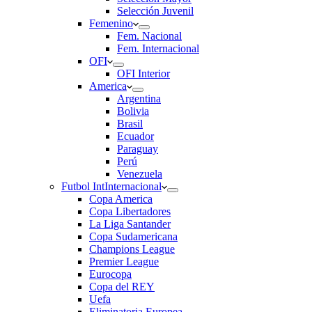
Selección Juvenil
Femenino
Fem. Nacional
Fem. Internacional
OFI
OFI Interior
America
Argentina
Bolivia
Brasil
Ecuador
Paraguay
Perú
Venezuela
Futbol Int
Internacional
Copa America
Copa Libertadores
La Liga Santander
Copa Sudamericana
Champions League
Premier League
Eurocopa
Copa del REY
Uefa
Eliminatoria Europea