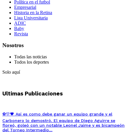
Política en el futbol
Empresarial
Historia en la Retina
Liga Universitaria
ADIC
Baby
Revista
Nosotros
Todas las noticias
Todos los deportes
Solo aquí
Ultimas Publicaciones
⚽💛🖤 Así es como debe ganar un equipo grande y el
Carbonero lo demostró. El equipo de Diego Aguirre se
floreó, goleó con un notable Leonel Jaime y es bicampeón
del Torneo Intermedio…