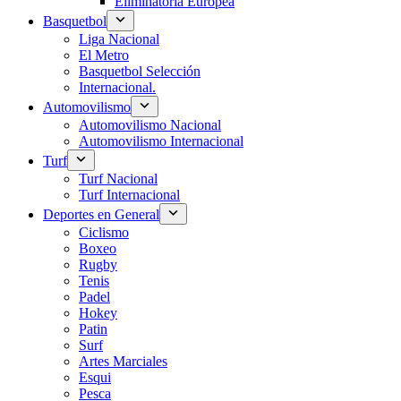
Eliminatoria Europea
Basquetbol
Liga Nacional
El Metro
Basquetbol Selección
Internacional.
Automovilismo
Automovilismo Nacional
Automovilismo Internacional
Turf
Turf Nacional
Turf Internacional
Deportes en General
Ciclismo
Boxeo
Rugby
Tenis
Padel
Hokey
Patin
Surf
Artes Marciales
Esqui
Pesca