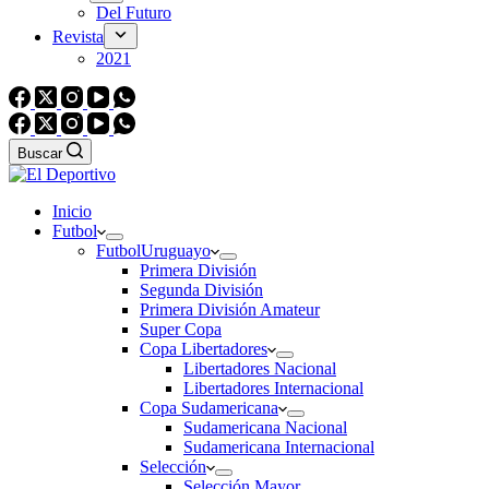
Del Futuro
Revista
2021
Buscar
Inicio
Futbol
Futbol
Uruguayo
Primera División
Segunda División
Primera División Amateur
Super Copa
Copa Libertadores
Libertadores Nacional
Libertadores Internacional
Copa Sudamericana
Sudamericana Nacional
Sudamericana Internacional
Selección
Selección Mayor