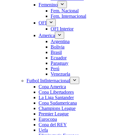
Femenino
Fem. Nacional
Fem. Internacional
OFI
OFI Interior
America
Argentina
Bolivia
Brasil
Ecuador
Paraguay
Perú
Venezuela
Futbol Int
Internacional
Copa America
Copa Libertadores
La Liga Santander
Copa Sudamericana
Champions League
Premier League
Eurocopa
Copa del REY
Uefa