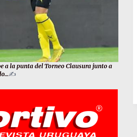
be a la punta del Torneo Clausura junto a
do…
✍️