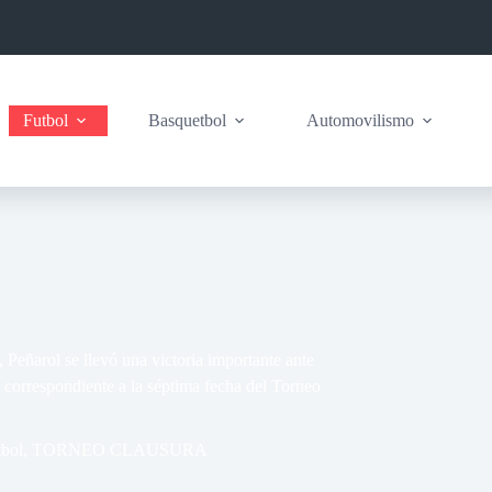
Futbol
Basquetbol
Automovilismo
Peñarol se llevó una victoria importante ante
correspondiente a la séptima fecha del Torneo
tbol
,
TORNEO CLAUSURA