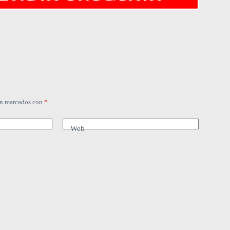
án marcados con
*
Web