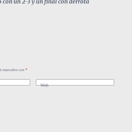
 con un 2-3 y un final con derrota
án marcados con
*
Web