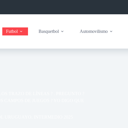
Futbol
Basquetbol
Automovilismo
AR ? LOS TRAZO DE LÍNEAS ? . PREGUNTO ?
 CAMPOS DE JUEGOS ? YO DIGO QUE
OL URUGUAYO
,
INTERMEDIO 2025