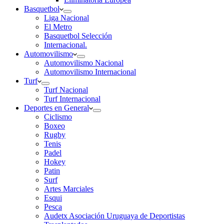
Basquetbol
Liga Nacional
El Metro
Basquetbol Selección
Internacional.
Automovilismo
Automovilismo Nacional
Automovilismo Internacional
Turf
Turf Nacional
Turf Internacional
Deportes en General
Ciclismo
Boxeo
Rugby
Tenis
Padel
Hokey
Patin
Surf
Artes Marciales
Esqui
Pesca
Audetx Asociación Uruguaya de Deportistas