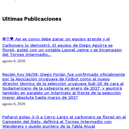
Ultimas Publicaciones
⚽💛🖤 Así es como debe ganar un equipo grande y el
Carbonero lo demostró. El equipo de Diego Aguirre se
floreó, goleó con un notable Leonel Jaime y es bicampeón
del Torneo Intermedio…
agosto 6, 2026
Recién hoy 06/08, Diego Forlán fue confirmado oficialmente
por la Asociación Uruguaya de Fútbol como el nuevo
director técnico de la selección uruguaya Sub-20 de cara al
Sudamericano de la categoría en enero de 2027, y asumirá
también en paralelo un interinato al frente de la selección
mayor absoluta hasta marzo de 2027
agosto 6, 2026
Peñarol goleo 3-0 a Cerro Largo el carbonero se floreó en el
Campeón del Siglo, definirá el Torneo Intermedio con
Wanderers y quedo puntero de la Tabla Anual