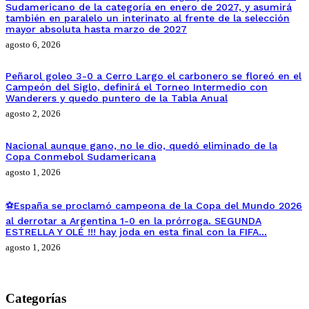
Sudamericano de la categoría en enero de 2027, y asumirá
también en paralelo un interinato al frente de la selección
mayor absoluta hasta marzo de 2027
agosto 6, 2026
Peñarol goleo 3-0 a Cerro Largo el carbonero se floreó en el
Campeón del Siglo, definirá el Torneo Intermedio con
Wanderers y quedo puntero de la Tabla Anual
agosto 2, 2026
Nacional aunque gano, no le dio, quedó eliminado de la
Copa Conmebol Sudamericana
agosto 1, 2026
⚽España se proclamó campeona de la Copa del Mundo 2026
al derrotar a Argentina 1-0 en la prórroga. SEGUNDA
ESTRELLA Y OLÉ !!! hay joda en esta final con la FIFA…
agosto 1, 2026
Categorías