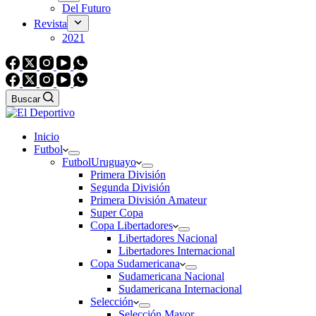
Del Futuro
Revista
2021
Buscar
Inicio
Futbol
Futbol
Uruguayo
Primera División
Segunda División
Primera División Amateur
Super Copa
Copa Libertadores
Libertadores Nacional
Libertadores Internacional
Copa Sudamericana
Sudamericana Nacional
Sudamericana Internacional
Selección
Selección Mayor