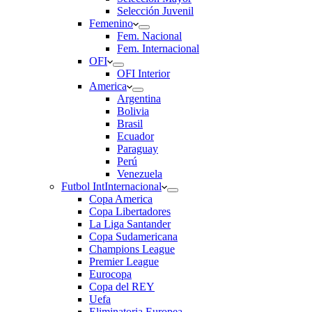
Selección Juvenil
Femenino
Fem. Nacional
Fem. Internacional
OFI
OFI Interior
America
Argentina
Bolivia
Brasil
Ecuador
Paraguay
Perú
Venezuela
Futbol Int
Internacional
Copa America
Copa Libertadores
La Liga Santander
Copa Sudamericana
Champions League
Premier League
Eurocopa
Copa del REY
Uefa
Eliminatoria Europea