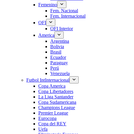
Femenino
Fem. Nacional
Fem. Internacional
OFI
OFI Interior
America
Argentina
Bolivia
Brasil
Ecuador
Paraguay
Perú
Venezuela
Futbol Int
Internacional
Copa America
Copa Libertadores
La Liga Santander
Copa Sudamericana
Champions League
Premier League
Eurocopa
Copa del REY
Uefa