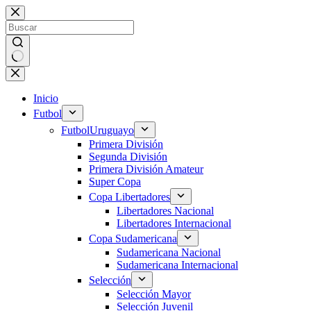
Saltar
al
contenido
Sin
resultados
Inicio
Futbol
Futbol
Uruguayo
Primera División
Segunda División
Primera División Amateur
Super Copa
Copa Libertadores
Libertadores Nacional
Libertadores Internacional
Copa Sudamericana
Sudamericana Nacional
Sudamericana Internacional
Selección
Selección Mayor
Selección Juvenil