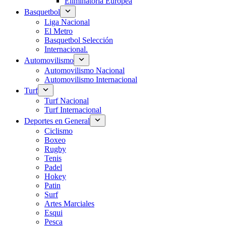
Eliminatoria Europea
Basquetbol
Liga Nacional
El Metro
Basquetbol Selección
Internacional.
Automovilismo
Automovilismo Nacional
Automovilismo Internacional
Turf
Turf Nacional
Turf Internacional
Deportes en General
Ciclismo
Boxeo
Rugby
Tenis
Padel
Hokey
Patin
Surf
Artes Marciales
Esqui
Pesca