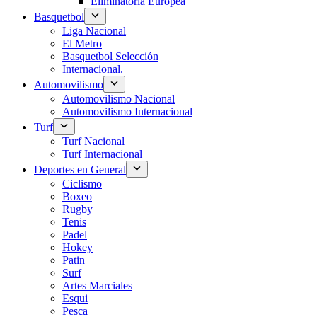
Eliminatoria Europea
Basquetbol
Liga Nacional
El Metro
Basquetbol Selección
Internacional.
Automovilismo
Automovilismo Nacional
Automovilismo Internacional
Turf
Turf Nacional
Turf Internacional
Deportes en General
Ciclismo
Boxeo
Rugby
Tenis
Padel
Hokey
Patin
Surf
Artes Marciales
Esqui
Pesca