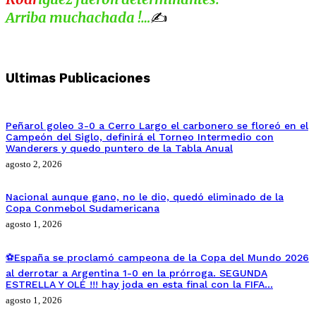
Arriba muchachada !…
✍️
Ultimas Publicaciones
Peñarol goleo 3-0 a Cerro Largo el carbonero se floreó en el
Campeón del Siglo, definirá el Torneo Intermedio con
Wanderers y quedo puntero de la Tabla Anual
agosto 2, 2026
Nacional aunque gano, no le dio, quedó eliminado de la
Copa Conmebol Sudamericana
agosto 1, 2026
⚽España se proclamó campeona de la Copa del Mundo 2026
al derrotar a Argentina 1-0 en la prórroga. SEGUNDA
ESTRELLA Y OLÉ !!! hay joda en esta final con la FIFA…
agosto 1, 2026