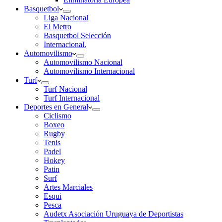
Basquetbol
Liga Nacional
El Metro
Basquetbol Selección
Internacional.
Automovilismo
Automovilismo Nacional
Automovilismo Internacional
Turf
Turf Nacional
Turf Internacional
Deportes en General
Ciclismo
Boxeo
Rugby
Tenis
Padel
Hokey
Patin
Surf
Artes Marciales
Esqui
Pesca
Audetx Asociación Uruguaya de Deportistas