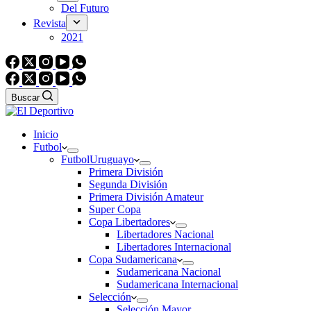
Del Futuro
Revista
2021
Buscar
Inicio
Futbol
Futbol
Uruguayo
Primera División
Segunda División
Primera División Amateur
Super Copa
Copa Libertadores
Libertadores Nacional
Libertadores Internacional
Copa Sudamericana
Sudamericana Nacional
Sudamericana Internacional
Selección
Selección Mayor