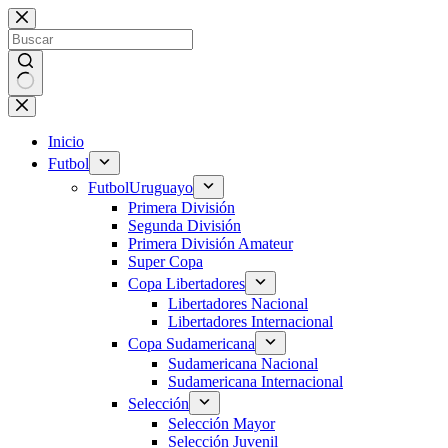
Saltar
al
contenido
Sin
resultados
Inicio
Futbol
Futbol
Uruguayo
Primera División
Segunda División
Primera División Amateur
Super Copa
Copa Libertadores
Libertadores Nacional
Libertadores Internacional
Copa Sudamericana
Sudamericana Nacional
Sudamericana Internacional
Selección
Selección Mayor
Selección Juvenil