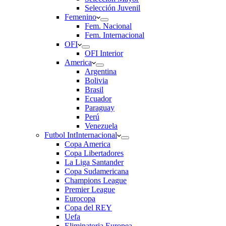
Selección Juvenil
Femenino
Fem. Nacional
Fem. Internacional
OFI
OFI Interior
America
Argentina
Bolivia
Brasil
Ecuador
Paraguay
Perú
Venezuela
Futbol Int
Internacional
Copa America
Copa Libertadores
La Liga Santander
Copa Sudamericana
Champions League
Premier League
Eurocopa
Copa del REY
Uefa
Eliminatoria Europea