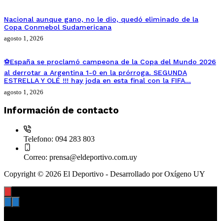
Nacional aunque gano, no le dio, quedó eliminado de la
Copa Conmebol Sudamericana
agosto 1, 2026
⚽España se proclamó campeona de la Copa del Mundo 2026
al derrotar a Argentina 1-0 en la prórroga. SEGUNDA
ESTRELLA Y OLÉ !!! hay joda en esta final con la FIFA…
agosto 1, 2026
Información de contacto
Telefono:
094 283 803
Correo:
prensa@eldeportivo.com.uy
Copyright © 2026 El Deportivo - Desarrollado por Oxígeno UY
00:00