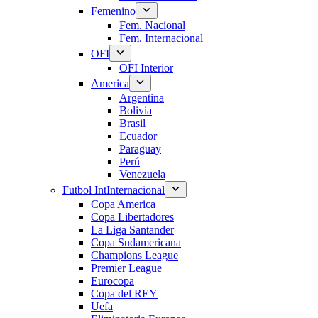
Femenino
Fem. Nacional
Fem. Internacional
OFI
OFI Interior
America
Argentina
Bolivia
Brasil
Ecuador
Paraguay
Perú
Venezuela
Futbol Int
Internacional
Copa America
Copa Libertadores
La Liga Santander
Copa Sudamericana
Champions League
Premier League
Eurocopa
Copa del REY
Uefa