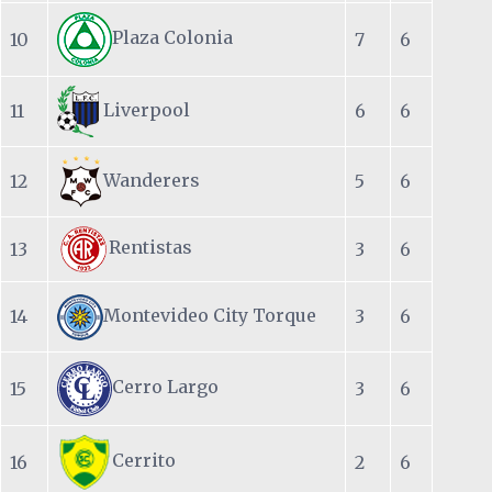
Plaza Colonia
10
7
6
Liverpool
11
6
6
Wanderers
12
5
6
Rentistas
13
3
6
Montevideo City Torque
14
3
6
Cerro Largo
15
3
6
Cerrito
16
2
6