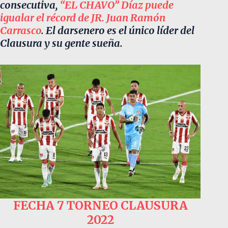
consecutiva,
“EL CHAVO”
Díaz puede
igualar el récord de JR. Juan Ramón
Carrasco
. El darsenero es el único líder del
Clausura y su gente sueña.
FECHA 7 TORNEO CLAUSURA
2022