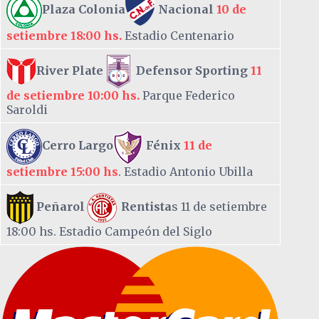
Plaza Colonia
Nacional
10 de
setiembre 18:00 hs.
Estadio Centenario
River Plate
Defensor Sporting
11
de setiembre 10:00 hs.
Parque Federico
Saroldi
Cerro Largo
Fénix
11 de
setiembre 15:00 hs
. Estadio Antonio Ubilla
Peñarol
Rentista
s 11 de setiembre
18:00 hs. Estadio Campeón del Siglo