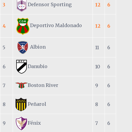
Defensor Sporting
3
12
6
Deportivo Maldonado
4
12
6
Albion
5
11
6
Danubio
6
10
6
Boston River
7
9
6
Peñarol
8
8
6
Fénix
9
7
6