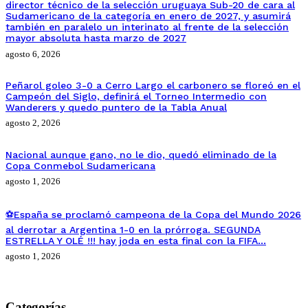
director técnico de la selección uruguaya Sub-20 de cara al
Sudamericano de la categoría en enero de 2027, y asumirá
también en paralelo un interinato al frente de la selección
mayor absoluta hasta marzo de 2027
agosto 6, 2026
Peñarol goleo 3-0 a Cerro Largo el carbonero se floreó en el
Campeón del Siglo, definirá el Torneo Intermedio con
Wanderers y quedo puntero de la Tabla Anual
agosto 2, 2026
Nacional aunque gano, no le dio, quedó eliminado de la
Copa Conmebol Sudamericana
agosto 1, 2026
⚽España se proclamó campeona de la Copa del Mundo 2026
al derrotar a Argentina 1-0 en la prórroga. SEGUNDA
ESTRELLA Y OLÉ !!! hay joda en esta final con la FIFA…
agosto 1, 2026
Categorías