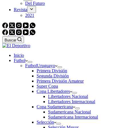
Del Futuro
Revista
2021
Buscar
Inicio
Futbol
Futbol
Uruguayo
Primera División
Segunda División
Primera División Amateur
Super Copa
Copa Libertadores
Libertadores Nacional
Libertadores Internacional
Copa Sudamericana
Sudamericana Nacional
Sudamericana Internacional
Selección
Selección Mayor