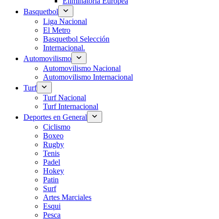
Eliminatoria Europea
Basquetbol
Liga Nacional
El Metro
Basquetbol Selección
Internacional.
Automovilismo
Automovilismo Nacional
Automovilismo Internacional
Turf
Turf Nacional
Turf Internacional
Deportes en General
Ciclismo
Boxeo
Rugby
Tenis
Padel
Hokey
Patin
Surf
Artes Marciales
Esqui
Pesca