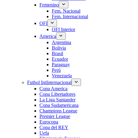
Femenino
Fem. Nacional
Fem. Internacional
OFI
OFI Interior
America
Argentina
Bolivia
Brasil
Ecuador
Paraguay
Perú
Venezuela
Futbol Int
Internacional
Copa America
Copa Libertadores
La Liga Santander
Copa Sudamericana
Champions League
Premier League
Eurocopa
Copa del REY
Uefa