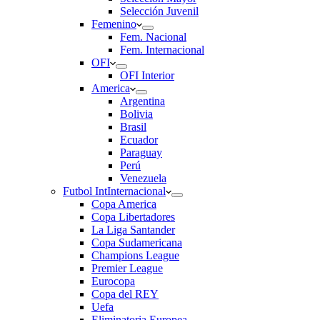
Selección Juvenil
Femenino
Fem. Nacional
Fem. Internacional
OFI
OFI Interior
America
Argentina
Bolivia
Brasil
Ecuador
Paraguay
Perú
Venezuela
Futbol Int
Internacional
Copa America
Copa Libertadores
La Liga Santander
Copa Sudamericana
Champions League
Premier League
Eurocopa
Copa del REY
Uefa
Eliminatoria Europea