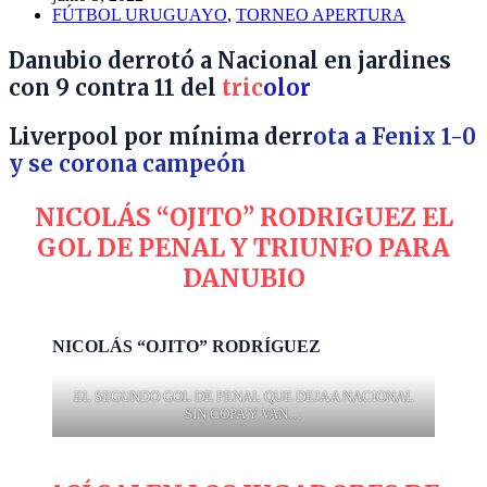
FÚTBOL URUGUAYO
,
TORNEO APERTURA
Danubio derrotó a Nacional en jardines
con 9 contra 11 del
tric
olor
Liverpool por mínima derr
ota a Fenix 1-0
y se corona campeón
NICOLÁS “OJITO” RODRIGUEZ EL
GOL DE PENAL Y TRIUNFO PARA
DANUBIO
NICOLÁS “OJITO” RODRÍGUEZ
EL SEGUNDO GOL DE PENAL QUE DEJA A NACIONAL
SIN COPA Y VAN…