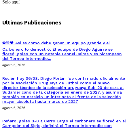
Solo aquí
Ultimas Publicaciones
⚽💛🖤 Así es como debe ganar un equipo grande y el
Carbonero lo demostró. El equipo de Diego Aguirre se
floreó, goleó con un notable Leonel Jaime y es bicampeón
del Torneo Intermedio…
agosto 6, 2026
Recién hoy 06/08, Diego Forlán fue confirmado oficialmente
por la Asociación Uruguaya de Fútbol como el nuevo
director técnico de la selección uruguaya Sub-20 de cara al
Sudamericano de la categoría en enero de 2027, y asumirá
también en paralelo un interinato al frente de la selección
mayor absoluta hasta marzo de 2027
agosto 6, 2026
Peñarol goleo 3-0 a Cerro Largo el carbonero se floreó en el
Campeón del Siglo, definirá el Torneo Intermedio con