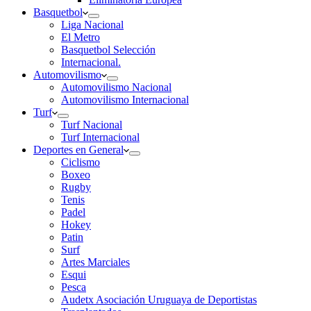
Basquetbol
Liga Nacional
El Metro
Basquetbol Selección
Internacional.
Automovilismo
Automovilismo Nacional
Automovilismo Internacional
Turf
Turf Nacional
Turf Internacional
Deportes en General
Ciclismo
Boxeo
Rugby
Tenis
Padel
Hokey
Patin
Surf
Artes Marciales
Esqui
Pesca
Audetx Asociación Uruguaya de Deportistas