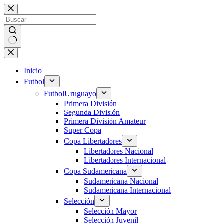
Saltar
al
contenido
Sin
resultados
Inicio
Futbol
Futbol
Uruguayo
Primera División
Segunda División
Primera División Amateur
Super Copa
Copa Libertadores
Libertadores Nacional
Libertadores Internacional
Copa Sudamericana
Sudamericana Nacional
Sudamericana Internacional
Selección
Selección Mayor
Selección Juvenil