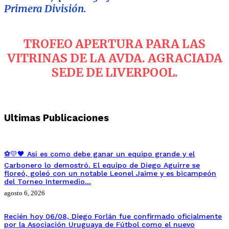
Primera División.
TROFEO APERTURA PARA LAS
VITRINAS DE LA AVDA. AGRACIADA
SEDE DE LIVERPOOL.
Ultimas Publicaciones
⚽💛🖤 Así es como debe ganar un equipo grande y el
Carbonero lo demostró. El equipo de Diego Aguirre se
floreó, goleó con un notable Leonel Jaime y es bicampeón
del Torneo Intermedio…
agosto 6, 2026
Recién hoy 06/08, Diego Forlán fue confirmado oficialmente
por la Asociación Uruguaya de Fútbol como el nuevo