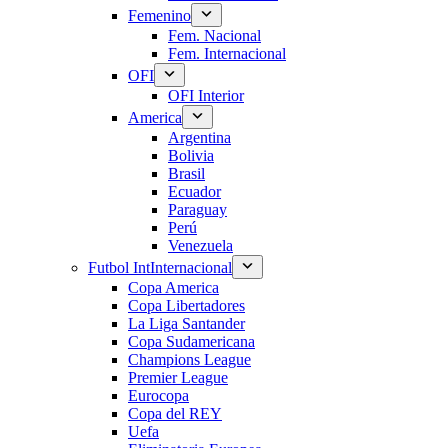
Femenino
Fem. Nacional
Fem. Internacional
OFI
OFI Interior
America
Argentina
Bolivia
Brasil
Ecuador
Paraguay
Perú
Venezuela
Futbol Int
Internacional
Copa America
Copa Libertadores
La Liga Santander
Copa Sudamericana
Champions League
Premier League
Eurocopa
Copa del REY
Uefa