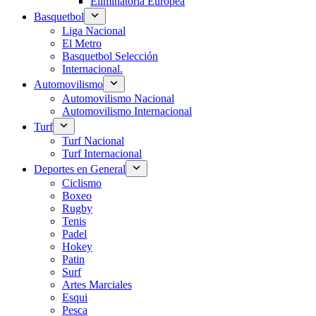
Eliminatoria Europea
Basquetbol
Liga Nacional
El Metro
Basquetbol Selección
Internacional.
Automovilismo
Automovilismo Nacional
Automovilismo Internacional
Turf
Turf Nacional
Turf Internacional
Deportes en General
Ciclismo
Boxeo
Rugby
Tenis
Padel
Hokey
Patin
Surf
Artes Marciales
Esqui
Pesca