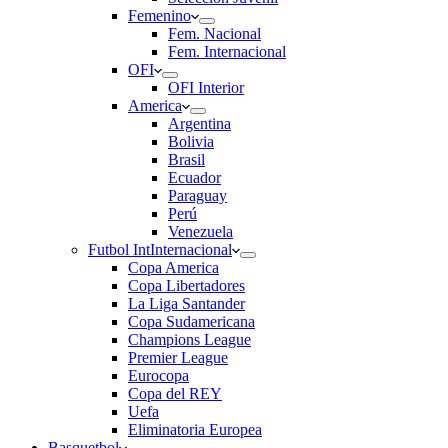
Femenino
Fem. Nacional
Fem. Internacional
OFI
OFI Interior
America
Argentina
Bolivia
Brasil
Ecuador
Paraguay
Perú
Venezuela
Futbol Int
Internacional
Copa America
Copa Libertadores
La Liga Santander
Copa Sudamericana
Champions League
Premier League
Eurocopa
Copa del REY
Uefa
Eliminatoria Europea
Basquetbol