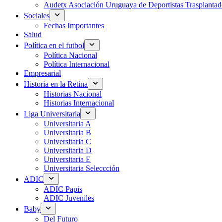
Audetx Asociación Uruguaya de Deportistas Trasplantad
Sociales
Fechas Importantes
Salud
Política en el futbol
Política Nacional
Política Internacional
Empresarial
Historia en la Retina
Historias Nacional
Historias Internacional
Liga Universitaria
Universitaria A
Universitaria B
Universitaria C
Universitaria D
Universitaria E
Universitaria Seleccción
ADIC
ADIC Papis
ADIC Juveniles
Baby
Del Futuro