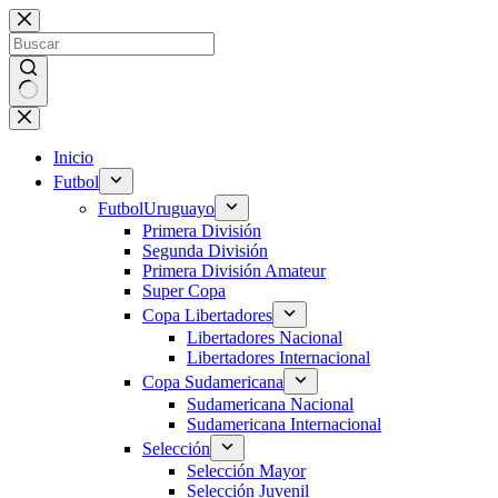
Saltar
al
contenido
Sin
resultados
Inicio
Futbol
Futbol
Uruguayo
Primera División
Segunda División
Primera División Amateur
Super Copa
Copa Libertadores
Libertadores Nacional
Libertadores Internacional
Copa Sudamericana
Sudamericana Nacional
Sudamericana Internacional
Selección
Selección Mayor
Selección Juvenil