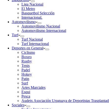
Liga Nacional
El Metro
Basquetbol Selección
Internacional.
Automovilismo
Automovilismo Nacional
Automovilismo Internacional
Turf
Turf Nacional
Turf Internacional
Deportes en General
Ciclismo
Boxeo
Rugby
Tenis
Padel
Hokey
Patin
Surf
Artes Marciales
Esqui
Pesca
Audetx Asociación Uruguaya de Deportistas Trasplantad
Sociales