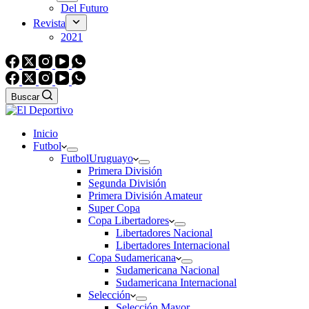
Del Futuro
Revista
2021
Buscar
Inicio
Futbol
Futbol
Uruguayo
Primera División
Segunda División
Primera División Amateur
Super Copa
Copa Libertadores
Libertadores Nacional
Libertadores Internacional
Copa Sudamericana
Sudamericana Nacional
Sudamericana Internacional
Selección
Selección Mayor