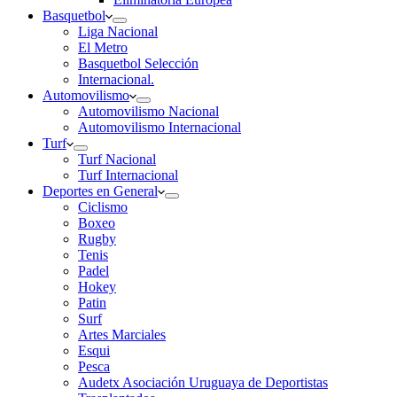
Basquetbol
Liga Nacional
El Metro
Basquetbol Selección
Internacional.
Automovilismo
Automovilismo Nacional
Automovilismo Internacional
Turf
Turf Nacional
Turf Internacional
Deportes en General
Ciclismo
Boxeo
Rugby
Tenis
Padel
Hokey
Patin
Surf
Artes Marciales
Esqui
Pesca
Audetx Asociación Uruguaya de Deportistas