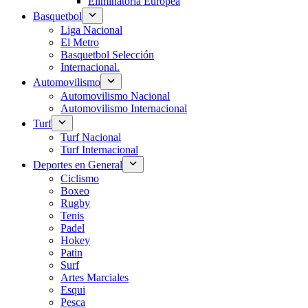
Eliminatoria Europea
Basquetbol
Liga Nacional
El Metro
Basquetbol Selección
Internacional.
Automovilismo
Automovilismo Nacional
Automovilismo Internacional
Turf
Turf Nacional
Turf Internacional
Deportes en General
Ciclismo
Boxeo
Rugby
Tenis
Padel
Hokey
Patin
Surf
Artes Marciales
Esqui
Pesca