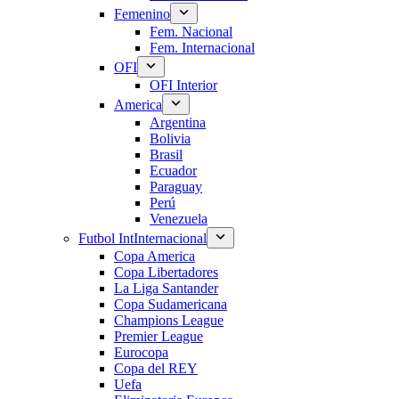
Femenino
Fem. Nacional
Fem. Internacional
OFI
OFI Interior
America
Argentina
Bolivia
Brasil
Ecuador
Paraguay
Perú
Venezuela
Futbol Int
Internacional
Copa America
Copa Libertadores
La Liga Santander
Copa Sudamericana
Champions League
Premier League
Eurocopa
Copa del REY
Uefa