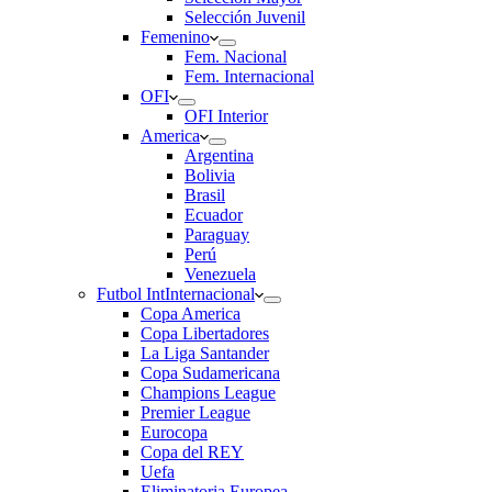
Selección Juvenil
Femenino
Fem. Nacional
Fem. Internacional
OFI
OFI Interior
America
Argentina
Bolivia
Brasil
Ecuador
Paraguay
Perú
Venezuela
Futbol Int
Internacional
Copa America
Copa Libertadores
La Liga Santander
Copa Sudamericana
Champions League
Premier League
Eurocopa
Copa del REY
Uefa
Eliminatoria Europea