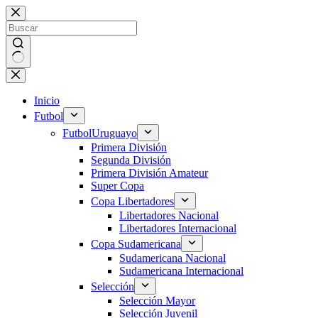
Saltar
al
contenido
Sin
resultados
Inicio
Futbol
Futbol
Uruguayo
Primera División
Segunda División
Primera División Amateur
Super Copa
Copa Libertadores
Libertadores Nacional
Libertadores Internacional
Copa Sudamericana
Sudamericana Nacional
Sudamericana Internacional
Selección
Selección Mayor
Selección Juvenil