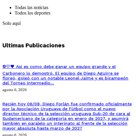
Todas las noticias
Todos los deportes
Solo aquí
Ultimas Publicaciones
⚽💛🖤 Así es como debe ganar un equipo grande y el
Carbonero lo demostró. El equipo de Diego Aguirre se
floreó, goleó con un notable Leonel Jaime y es bicampeón
del Torneo Intermedio…
agosto 6, 2026
Recién hoy 06/08, Diego Forlán fue confirmado oficialmente
por la Asociación Uruguaya de Fútbol como el nuevo
director técnico de la selección uruguaya Sub-20 de cara al
Sudamericano de la categoría en enero de 2027, y asumirá
también en paralelo un interinato al frente de la selección
mayor absoluta hasta marzo de 2027
agosto 6, 2026