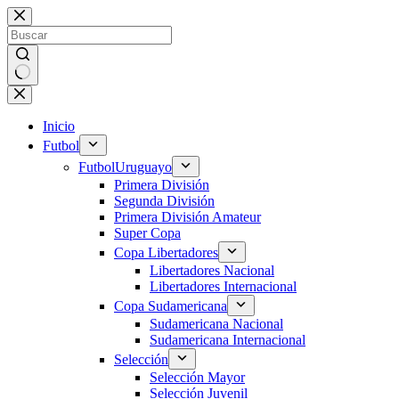
Saltar
al
contenido
Sin
resultados
Inicio
Futbol
Futbol
Uruguayo
Primera División
Segunda División
Primera División Amateur
Super Copa
Copa Libertadores
Libertadores Nacional
Libertadores Internacional
Copa Sudamericana
Sudamericana Nacional
Sudamericana Internacional
Selección
Selección Mayor
Selección Juvenil