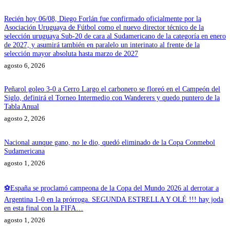
Recién hoy 06/08, Diego Forlán fue confirmado oficialmente por la
Asociación Uruguaya de Fútbol como el nuevo director técnico de la
selección uruguaya Sub-20 de cara al Sudamericano de la categoría en enero
de 2027, y asumirá también en paralelo un interinato al frente de la
selección mayor absoluta hasta marzo de 2027
agosto 6, 2026
Peñarol goleo 3-0 a Cerro Largo el carbonero se floreó en el Campeón del
Siglo, definirá el Torneo Intermedio con Wanderers y quedo puntero de la
Tabla Anual
agosto 2, 2026
Nacional aunque gano, no le dio, quedó eliminado de la Copa Conmebol
Sudamericana
agosto 1, 2026
⚽España se proclamó campeona de la Copa del Mundo 2026 al derrotar a
Argentina 1-0 en la prórroga. SEGUNDA ESTRELLA Y OLÉ !!! hay joda
en esta final con la FIFA…
agosto 1, 2026