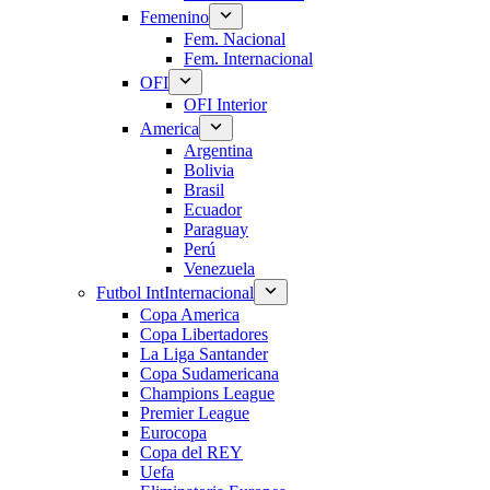
Femenino
Fem. Nacional
Fem. Internacional
OFI
OFI Interior
America
Argentina
Bolivia
Brasil
Ecuador
Paraguay
Perú
Venezuela
Futbol Int
Internacional
Copa America
Copa Libertadores
La Liga Santander
Copa Sudamericana
Champions League
Premier League
Eurocopa
Copa del REY
Uefa