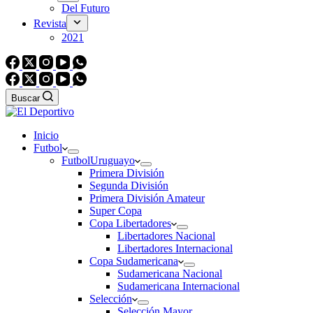
Del Futuro
Revista
2021
Buscar
Inicio
Futbol
Futbol
Uruguayo
Primera División
Segunda División
Primera División Amateur
Super Copa
Copa Libertadores
Libertadores Nacional
Libertadores Internacional
Copa Sudamericana
Sudamericana Nacional
Sudamericana Internacional
Selección
Selección Mayor