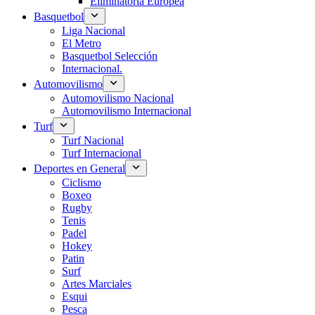
Eliminatoria Europea
Basquetbol
Liga Nacional
El Metro
Basquetbol Selección
Internacional.
Automovilismo
Automovilismo Nacional
Automovilismo Internacional
Turf
Turf Nacional
Turf Internacional
Deportes en General
Ciclismo
Boxeo
Rugby
Tenis
Padel
Hokey
Patin
Surf
Artes Marciales
Esqui
Pesca