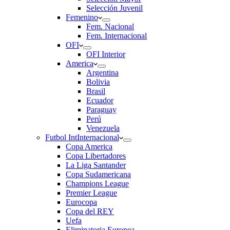
Selección Juvenil
Femenino
Fem. Nacional
Fem. Internacional
OFI
OFI Interior
America
Argentina
Bolivia
Brasil
Ecuador
Paraguay
Perú
Venezuela
Futbol Int
Internacional
Copa America
Copa Libertadores
La Liga Santander
Copa Sudamericana
Champions League
Premier League
Eurocopa
Copa del REY
Uefa
Eliminatoria Europea