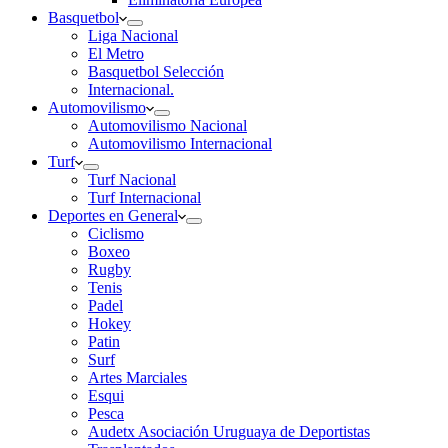
Basquetbol
Liga Nacional
El Metro
Basquetbol Selección
Internacional.
Automovilismo
Automovilismo Nacional
Automovilismo Internacional
Turf
Turf Nacional
Turf Internacional
Deportes en General
Ciclismo
Boxeo
Rugby
Tenis
Padel
Hokey
Patin
Surf
Artes Marciales
Esqui
Pesca
Audetx Asociación Uruguaya de Deportistas