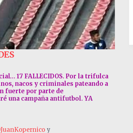
DES
cial… 17 FALLECIDOS. Por la trifulca
inos, nacos y criminales pateando a
n fuerte por parte de
haré una campaña antifutbol. YA
JuanKopernico
y