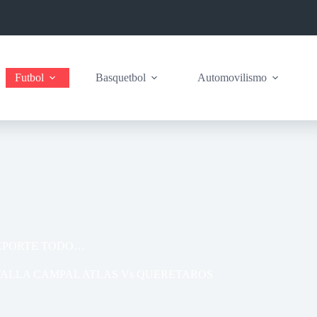
Futbol
Basquetbol
Automovilismo
DEPORTE TODO…
ALLA CAMPAL ATLAS Vs QUERETAROS