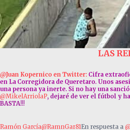
LAS RE
@Juan Kopernico en Twitter:
Cifra extraofi
en La Corregidora de Queretaro. Unos ases
una persona ya inerte. Si no hay una sanció
@MikelArriolaP
, dejaré de ver el fútbol y 
BASTA!!!
Ramón García@RamnGar81
En respuesta a
@