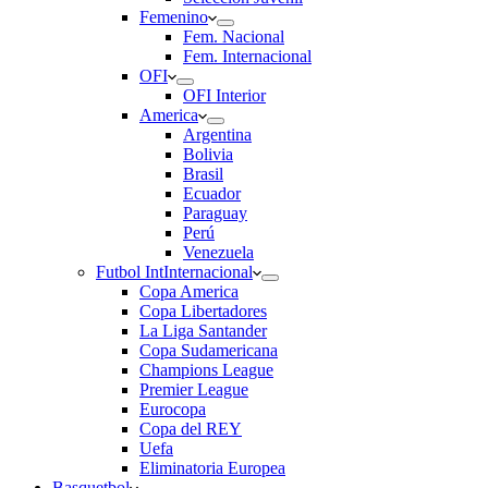
Femenino
Fem. Nacional
Fem. Internacional
OFI
OFI Interior
America
Argentina
Bolivia
Brasil
Ecuador
Paraguay
Perú
Venezuela
Futbol Int
Internacional
Copa America
Copa Libertadores
La Liga Santander
Copa Sudamericana
Champions League
Premier League
Eurocopa
Copa del REY
Uefa
Eliminatoria Europea
Basquetbol