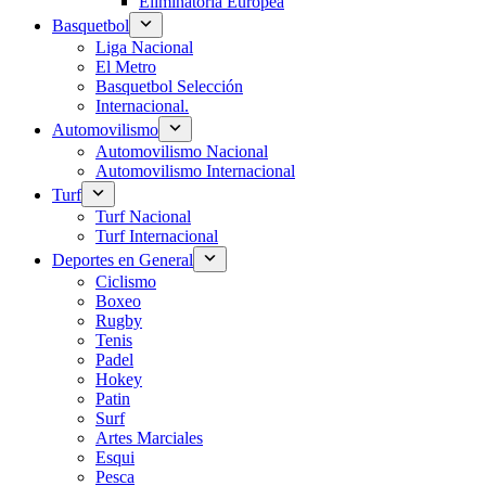
Eliminatoria Europea
Basquetbol
Liga Nacional
El Metro
Basquetbol Selección
Internacional.
Automovilismo
Automovilismo Nacional
Automovilismo Internacional
Turf
Turf Nacional
Turf Internacional
Deportes en General
Ciclismo
Boxeo
Rugby
Tenis
Padel
Hokey
Patin
Surf
Artes Marciales
Esqui
Pesca