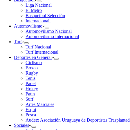
Liga Nacional
El Metro
Basquetbol Selección
Internacional.
Automovilismo
Automovilismo Nacional
Automovilismo Internacional
Turf
Turf Nacional
Turf Internacional
Deportes en General
Ciclismo
Boxeo
Rugby
Tenis
Padel
Hokey
Patin
Surf
Artes Marciales
Esqui
Pesca
Audetx Asociación Uruguaya de Deportistas Trasplantad
Sociales