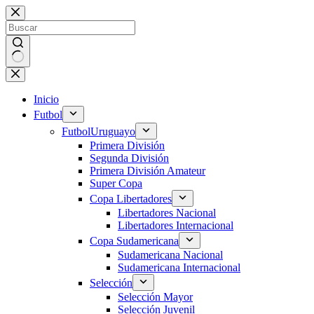
Saltar
al
contenido
Sin
resultados
Inicio
Futbol
Futbol
Uruguayo
Primera División
Segunda División
Primera División Amateur
Super Copa
Copa Libertadores
Libertadores Nacional
Libertadores Internacional
Copa Sudamericana
Sudamericana Nacional
Sudamericana Internacional
Selección
Selección Mayor
Selección Juvenil