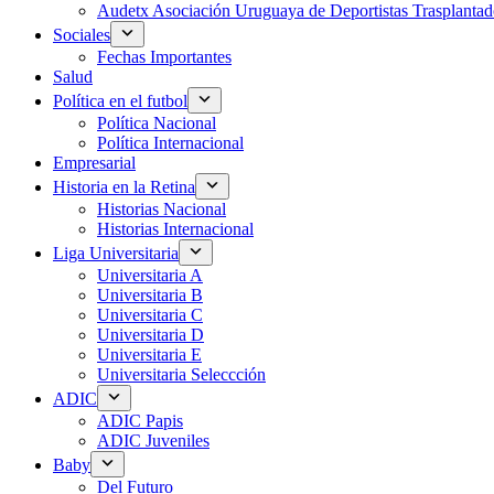
Audetx Asociación Uruguaya de Deportistas Trasplantad
Sociales
Fechas Importantes
Salud
Política en el futbol
Política Nacional
Política Internacional
Empresarial
Historia en la Retina
Historias Nacional
Historias Internacional
Liga Universitaria
Universitaria A
Universitaria B
Universitaria C
Universitaria D
Universitaria E
Universitaria Seleccción
ADIC
ADIC Papis
ADIC Juveniles
Baby
Del Futuro