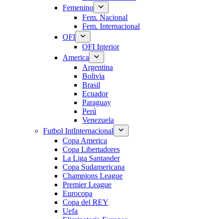
Femenino
Fem. Nacional
Fem. Internacional
OFI
OFI Interior
America
Argentina
Bolivia
Brasil
Ecuador
Paraguay
Perú
Venezuela
Futbol Int
Internacional
Copa America
Copa Libertadores
La Liga Santander
Copa Sudamericana
Champions League
Premier League
Eurocopa
Copa del REY
Uefa