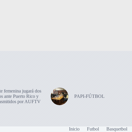
te femenina jugará dos
os ante Puerto Rico y
PAPI-FÚTBOL
ansmitidos por AUFTV
Inicio
Futbol
Basquetbol