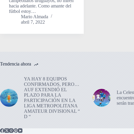
campeonatos uruguayos, no miren
hacia adelante. Como amante del
fútbol estoy…
Mario Almada
abril 7, 2022
Tendencia ahora
YA HAY 8 EQUIPOS
CONFIRMADOS, PERO…
AUF EXTENDIÓ EL
La Celes
PLAZO PARA LA
encuentr
PARTICIPACIÓN EN LA
serán tr
LIGA METROPOLITANA
AMATEUR DIVISIONAL “
D “