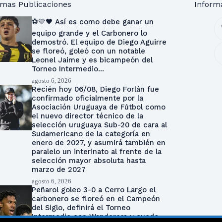
imas Publicaciones
Inform
⚽💛🖤 Así es como debe ganar un
equipo grande y el Carbonero lo
demostró. El equipo de Diego Aguirre
se floreó, goleó con un notable
Leonel Jaime y es bicampeón del
Torneo Intermedio…
agosto 6, 2026
Recién hoy 06/08, Diego Forlán fue
confirmado oficialmente por la
Asociación Uruguaya de Fútbol como
el nuevo director técnico de la
selección uruguaya Sub-20 de cara al
Sudamericano de la categoría en
enero de 2027, y asumirá también en
paralelo un interinato al frente de la
selección mayor absoluta hasta
marzo de 2027
agosto 6, 2026
Peñarol goleo 3-0 a Cerro Largo el
carbonero se floreó en el Campeón
del Siglo, definirá el Torneo
Intermedio con Wanderers y quedo