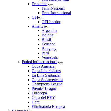
Femenino
Fem. Nacional
Fem. Internacional
OFI
OFI Interior
America
Argentina
Bolivia
Brasil
Ecuador
Paraguay
Perú
Venezuela
Futbol Int
Internacional
Copa America
Copa Libertadores
La Liga Santander
Copa Sudamericana
Champions League
Premier League
Eurocopa
Copa del REY
Uefa
Eliminatoria Europea
Basquetbol