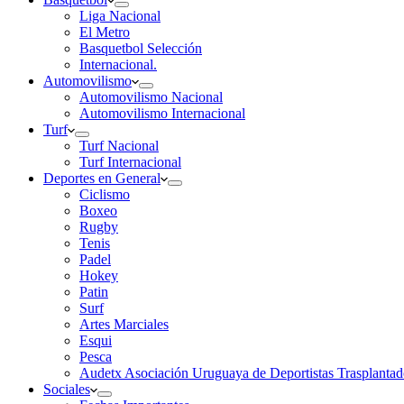
Liga Nacional
El Metro
Basquetbol Selección
Internacional.
Automovilismo
Automovilismo Nacional
Automovilismo Internacional
Turf
Turf Nacional
Turf Internacional
Deportes en General
Ciclismo
Boxeo
Rugby
Tenis
Padel
Hokey
Patin
Surf
Artes Marciales
Esqui
Pesca
Audetx Asociación Uruguaya de Deportistas Trasplantad
Sociales