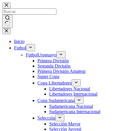
Saltar
al
contenido
Sin
resultados
Inicio
Futbol
Futbol
Uruguayo
Primera División
Segunda División
Primera División Amateur
Super Copa
Copa Libertadores
Libertadores Nacional
Libertadores Internacional
Copa Sudamericana
Sudamericana Nacional
Sudamericana Internacional
Selección
Selección Mayor
Selección Juvenil