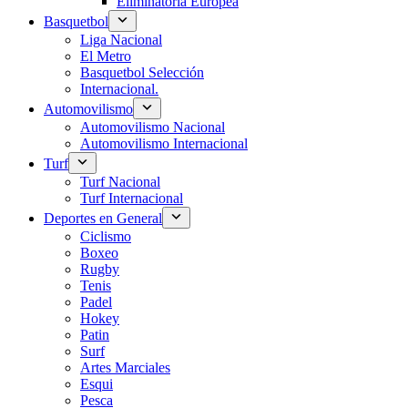
Eliminatoria Europea
Basquetbol
Liga Nacional
El Metro
Basquetbol Selección
Internacional.
Automovilismo
Automovilismo Nacional
Automovilismo Internacional
Turf
Turf Nacional
Turf Internacional
Deportes en General
Ciclismo
Boxeo
Rugby
Tenis
Padel
Hokey
Patin
Surf
Artes Marciales
Esqui
Pesca