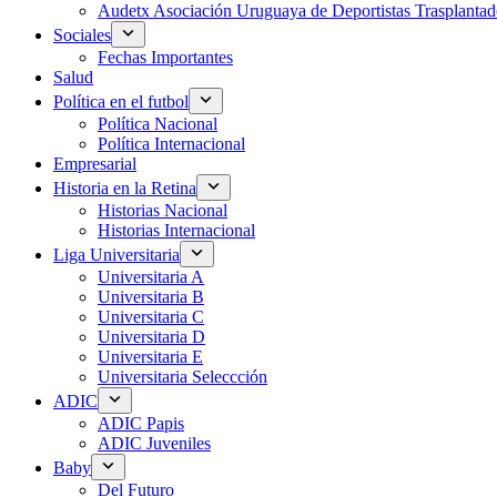
Audetx Asociación Uruguaya de Deportistas Trasplantad
Sociales
Fechas Importantes
Salud
Política en el futbol
Política Nacional
Política Internacional
Empresarial
Historia en la Retina
Historias Nacional
Historias Internacional
Liga Universitaria
Universitaria A
Universitaria B
Universitaria C
Universitaria D
Universitaria E
Universitaria Seleccción
ADIC
ADIC Papis
ADIC Juveniles
Baby
Del Futuro