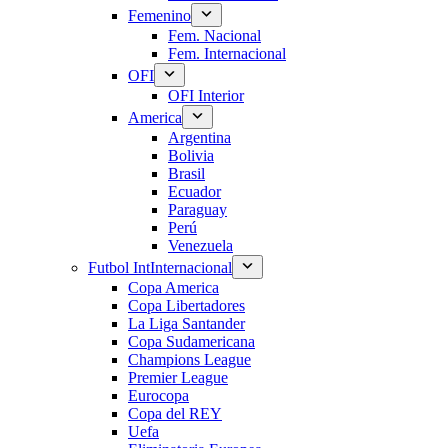
Femenino
Fem. Nacional
Fem. Internacional
OFI
OFI Interior
America
Argentina
Bolivia
Brasil
Ecuador
Paraguay
Perú
Venezuela
Futbol Int
Internacional
Copa America
Copa Libertadores
La Liga Santander
Copa Sudamericana
Champions League
Premier League
Eurocopa
Copa del REY
Uefa