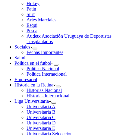
Hokey
Patin
Surf
Artes Marciales
Esqui
Pesca
Audetx Asociación Uruguaya de Deportistas
Trasplantados
Sociales
Fechas Importantes
Salud
Política en el futbol
Política Nacional
Política Internacional
Empresarial
Historia en la Retina
Historias Nacional
Historias Internacional
Liga Universitaria
Universitaria A
Universitaria B
Universitaria C
Universitaria D
Universitaria E
Universitaria Seleccción