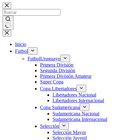
Saltar
al
contenido
Sin
resultados
Inicio
Futbol
Futbol
Uruguayo
Primera División
Segunda División
Primera División Amateur
Super Copa
Copa Libertadores
Libertadores Nacional
Libertadores Internacional
Copa Sudamericana
Sudamericana Nacional
Sudamericana Internacional
Selección
Selección Mayor
Selección Juvenil