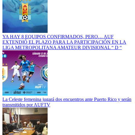
YA HAY 8 EQUIPOS CONFIRMADOS, PERO… AUF
EXTENDIÓ EL PLAZO PARA LA PARTICIPACIÓN EN LA
LIGA METROPOLITANA AMATEUR DIVISIONAL “ D “
La Celeste femenina jugará dos encuentros ante Puerto Rico y serán
transmitidos por AUFTV