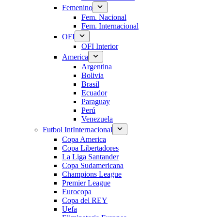
Femenino
Fem. Nacional
Fem. Internacional
OFI
OFI Interior
America
Argentina
Bolivia
Brasil
Ecuador
Paraguay
Perú
Venezuela
Futbol Int
Internacional
Copa America
Copa Libertadores
La Liga Santander
Copa Sudamericana
Champions League
Premier League
Eurocopa
Copa del REY
Uefa