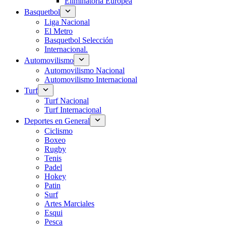
Eliminatoria Europea
Basquetbol
Liga Nacional
El Metro
Basquetbol Selección
Internacional.
Automovilismo
Automovilismo Nacional
Automovilismo Internacional
Turf
Turf Nacional
Turf Internacional
Deportes en General
Ciclismo
Boxeo
Rugby
Tenis
Padel
Hokey
Patin
Surf
Artes Marciales
Esqui
Pesca