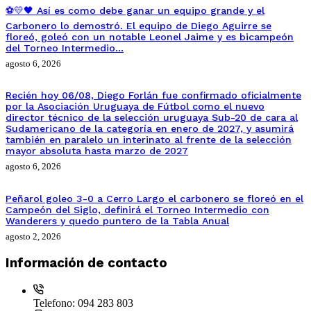
⚽💛🖤 Así es como debe ganar un equipo grande y el
Carbonero lo demostró. El equipo de Diego Aguirre se
floreó, goleó con un notable Leonel Jaime y es bicampeón
del Torneo Intermedio…
agosto 6, 2026
Recién hoy 06/08, Diego Forlán fue confirmado oficialmente
por la Asociación Uruguaya de Fútbol como el nuevo
director técnico de la selección uruguaya Sub-20 de cara al
Sudamericano de la categoría en enero de 2027, y asumirá
también en paralelo un interinato al frente de la selección
mayor absoluta hasta marzo de 2027
agosto 6, 2026
Peñarol goleo 3-0 a Cerro Largo el carbonero se floreó en el
Campeón del Siglo, definirá el Torneo Intermedio con
Wanderers y quedo puntero de la Tabla Anual
agosto 2, 2026
Información de contacto
Telefono:
094 283 803