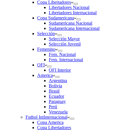
Copa Libertadores
Libertadores Nacional
Libertadores Internacional
Copa Sudamericana
Sudamericana Nacional
Sudamericana Internacional
Selección
Selección Mayor
Selección Juvenil
Femenino
Fem. Nacional
Fem. Internacional
OFI
OFI Interior
America
Argentina
Bolivia
Brasil
Ecuador
Paraguay
Perú
Venezuela
Futbol Int
Internacional
Copa America
Copa Libertadores