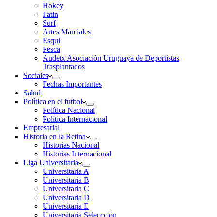
Hokey
Patin
Surf
Artes Marciales
Esqui
Pesca
Audetx Asociación Uruguaya de Deportistas
Trasplantados
Sociales
Fechas Importantes
Salud
Política en el futbol
Política Nacional
Política Internacional
Empresarial
Historia en la Retina
Historias Nacional
Historias Internacional
Liga Universitaria
Universitaria A
Universitaria B
Universitaria C
Universitaria D
Universitaria E
Universitaria Seleccción