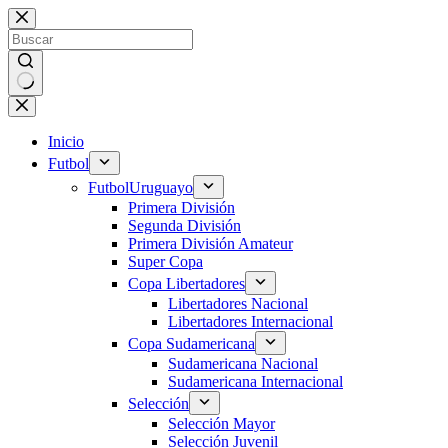
Saltar
al
contenido
Sin
resultados
Inicio
Futbol
Futbol
Uruguayo
Primera División
Segunda División
Primera División Amateur
Super Copa
Copa Libertadores
Libertadores Nacional
Libertadores Internacional
Copa Sudamericana
Sudamericana Nacional
Sudamericana Internacional
Selección
Selección Mayor
Selección Juvenil