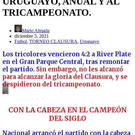
URUGUAYO, ANUAL Y AL
TRICAMPEONATO.
Mario Almada
diciembre 5, 2021
Futbol
,
TORNEO CLAUSURA
,
Uruguayo
Los tricolores vencieron 4:2 a River Plate
en el Gran Parque Central, tras remontar
el partido.
Sin embargo, no les alcanzó
para alcanzar la gloria del Clausura, y se
despidieron del tricampeonato
.
Christian
Almeida,
en
CON LA CA
BE
ZA EN EL CAMPEÓN
el
festejo
DEL SIGLO
del
primer
gol
Nacional arrancó el partido con la cabeza
de