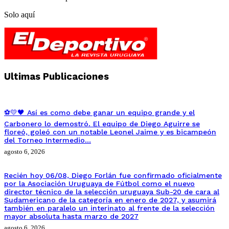
Solo aquí
Ultimas Publicaciones
⚽💛🖤 Así es como debe ganar un equipo grande y el
Carbonero lo demostró. El equipo de Diego Aguirre se
floreó, goleó con un notable Leonel Jaime y es bicampeón
del Torneo Intermedio…
agosto 6, 2026
Recién hoy 06/08, Diego Forlán fue confirmado oficialmente
por la Asociación Uruguaya de Fútbol como el nuevo
director técnico de la selección uruguaya Sub-20 de cara al
Sudamericano de la categoría en enero de 2027, y asumirá
también en paralelo un interinato al frente de la selección
mayor absoluta hasta marzo de 2027
agosto 6, 2026