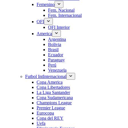
Femenino
Fem. Nacional
Fem. Internacional
OFI
OFI Interior
America
Argentina
Bolivia
Brasil
Ecuador
Paraguay
Perú
Venezuela
Futbol Int
Internacional
Copa America
Copa Libertadores
La Liga Santander
Copa Sudamericana
Champions League
Premier League
Eurocopa
Copa del REY
Uefa