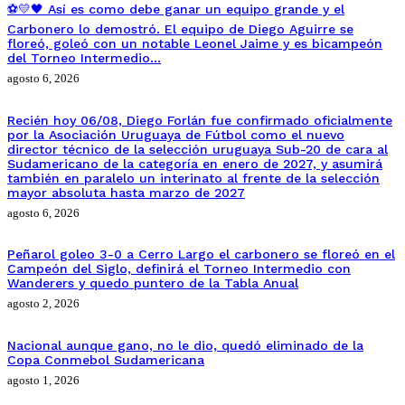
⚽💛🖤 Así es como debe ganar un equipo grande y el
Carbonero lo demostró. El equipo de Diego Aguirre se
floreó, goleó con un notable Leonel Jaime y es bicampeón
del Torneo Intermedio…
agosto 6, 2026
Recién hoy 06/08, Diego Forlán fue confirmado oficialmente
por la Asociación Uruguaya de Fútbol como el nuevo
director técnico de la selección uruguaya Sub-20 de cara al
Sudamericano de la categoría en enero de 2027, y asumirá
también en paralelo un interinato al frente de la selección
mayor absoluta hasta marzo de 2027
agosto 6, 2026
Peñarol goleo 3-0 a Cerro Largo el carbonero se floreó en el
Campeón del Siglo, definirá el Torneo Intermedio con
Wanderers y quedo puntero de la Tabla Anual
agosto 2, 2026
Nacional aunque gano, no le dio, quedó eliminado de la
Copa Conmebol Sudamericana
agosto 1, 2026