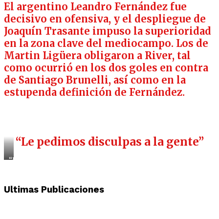
El argentino Leandro Fernández fue
decisivo en ofensiva, y el despliegue de
Joaquín Trasante impuso la superioridad
en la zona clave del mediocampo. Los de
Martin Ligüera obligaron a River, tal
como ocurrió en los dos goles en contra
de Santiago Brunelli, así como en la
estupenda definición de Fernández.
“Le pedimos disculpas a la gente”
“No nos alcanzó.
Fue
un
campeonato
Ultimas Publicaciones
adverso
para nosotros”