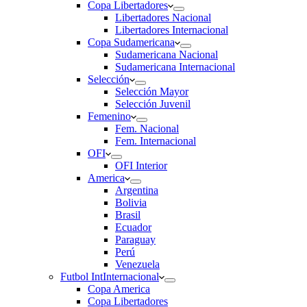
Copa Libertadores
Libertadores Nacional
Libertadores Internacional
Copa Sudamericana
Sudamericana Nacional
Sudamericana Internacional
Selección
Selección Mayor
Selección Juvenil
Femenino
Fem. Nacional
Fem. Internacional
OFI
OFI Interior
America
Argentina
Bolivia
Brasil
Ecuador
Paraguay
Perú
Venezuela
Futbol Int
Internacional
Copa America
Copa Libertadores