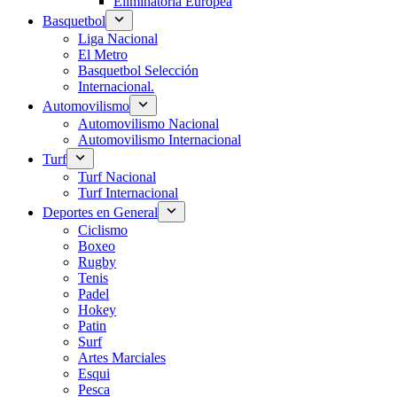
Eliminatoria Europea
Basquetbol
Liga Nacional
El Metro
Basquetbol Selección
Internacional.
Automovilismo
Automovilismo Nacional
Automovilismo Internacional
Turf
Turf Nacional
Turf Internacional
Deportes en General
Ciclismo
Boxeo
Rugby
Tenis
Padel
Hokey
Patin
Surf
Artes Marciales
Esqui
Pesca