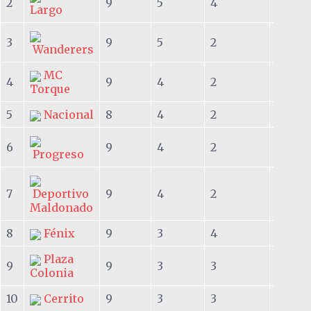
2
9
5
4
0
Largo
3
9
5
2
2
Wanderers
MC
4
9
4
2
3
Torque
5
Nacional
8
4
2
2
6
9
4
2
3
Progreso
7
Deportivo
9
4
2
3
Maldonado
8
Fénix
9
3
4
2
Plaza
9
9
3
3
3
Colonia
10
Cerrito
9
3
3
3