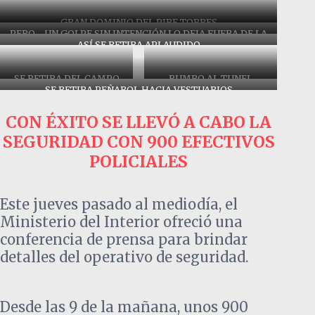
GRAN DOMINIO DEL PIBE TORRES
PERO… UN GOLPE SIN INTENCIÓN LO DEJA FUERA DE LA
ASÍ SE RETIRA APLAUDIDO
COMPETENCIA CLÁSICA
SE RETIRA DEL CAMPO
RUMBO AL TUNEL
LOS JUGADORES RUMBO
SE RETIRA PEÑAROL HACIA VESTUARIOS
PROYECTIL HACIA LOS
AL TUNEL
JUGADORES
CON ÉXITO SE LLEVÓ A CABO LA
SEGURIDAD CON 900 EFECTIVOS
POLICIALES
Este jueves pasado al mediodía, el
Ministerio del Interior ofreció una
conferencia de prensa para brindar
detalles del operativo de seguridad.
Desde las 9 de la mañana, unos 900