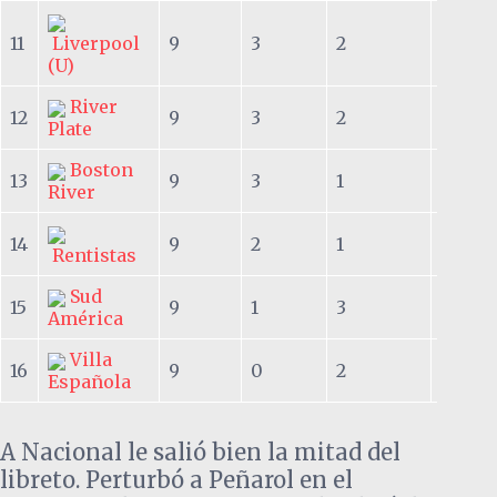
11
Liverpool
9
3
2
4
(U)
River
12
9
3
2
4
Plate
Boston
13
9
3
1
5
River
14
9
2
1
6
Rentistas
Sud
15
9
1
3
5
América
Villa
16
9
0
2
7
Española
A Nacional le salió bien la mitad del
libreto. Perturbó a Peñarol en el