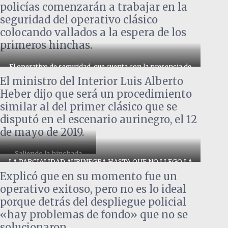
policías comenzarán a trabajar en la
seguridad del operativo clásico
colocando vallados a la espera de los
primeros hinchas.
El operativo de seguridad, que cuenta con la presencia de
más de 900 efectivos policiales, no está dejando nada
El ministro del Interior Luis Alberto
librado al azar. Incluso, el helicóptero de la policía,
sobrevuela el Estadio Campeón del Siglo y sus
Heber dijo que será un procedimiento
inmediaciones, sobre las rutas 8 y 102.
similar al del primer clásico que se
disputó en el escenario aurinegro, el 12
de mayo de 2019.
Saliendo la hinchada
LA PARCIALIDAD AURINEGRA HASTA QUE NO LLEGO LA
rumbo a los omnibus
HINCHADA DE NACIONAL AL VIEJO AEROPUERT DE
Explicó que en su momento fue un
CARRASCO NO DEBÍA SALIR DEL ESTADIO
operativo exitoso, pero no es lo ideal
porque detrás del despliegue policial
«hay problemas de fondo» que no se
solucionaron.