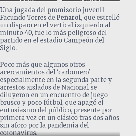
SUERTE AL CANARIO
PICANTE
LA NOTA LOS DT DE
PICANTÓN
DESPUES QUE SE LO ESTA
PEÑAROL Y NACIONAL
Una jugada del promisorio juvenil
LLEVANDO RUMBO AL
SANATORIO
Facundo Torres de
Peñarol
, que estrelló
un disparo en el vertical izquierdo al
minuto 40, fue lo más peligroso del
partido en el estadio Campeón del
Siglo.
Poco más que algunos otros
acercamientos del ‘carbonero’
especialmente en la segunda parte y
arrestos aislados de Nacional se
diluyeron en un encuentro de juego
brusco y poco fútbol, que apagó el
entusiasmo del público, presente por
primera vez en un clásico tras dos años
sin aforo por la pandemia del
coronavirus.