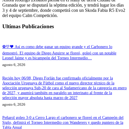
Granada que se disputará la séptima edición, y tendrá lugar los días
3 y 4 de septiembre, donde competirá con un Skoda Fabia R5 Evo2
del equipo Calm Competición.
Ultimas Publicaciones
⚽💛🖤 Así es como debe ganar un equipo grande y el Carbonero lo
demostró. El equipo de Diego Aguirre se floreó, goleó con un notable
Leonel Jaime y es bicampeón del Torneo Intermedio…
agosto 6, 2026
Recién hoy 06/08, Diego Forlán fue confirmado oficialmente por la
Asociación Uruguaya de Fútbol como el nuevo director técnico de la
selección uruguaya Sub-20 de cara al Sudamericano de la categoría en enero
de 2027, y asumirá también en paralelo un interinato al frente de la
selección mayor absoluta hasta marzo de 2027
agosto 6, 2026
Peñarol goleo 3-0 a Cerro Largo el carbonero se floreó en el Campeón del
Siglo, definirá el Torneo Intermedio con Wanderers y quedo puntero de la
Tabla Anual