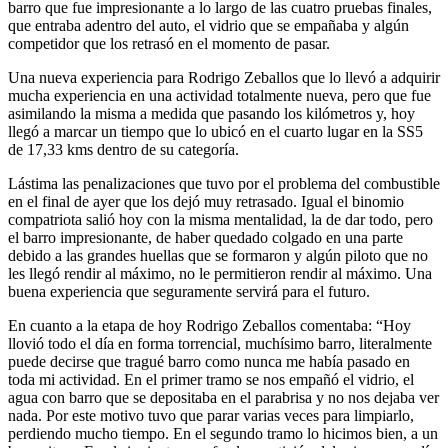
barro que fue impresionante a lo largo de las cuatro pruebas finales,
que entraba adentro del auto, el vidrio que se empañaba y algún
competidor que los retrasó en el momento de pasar.
Una nueva experiencia para Rodrigo Zeballos que lo llevó a adquirir
mucha experiencia en una actividad totalmente nueva, pero que fue
asimilando la misma a medida que pasando los kilómetros y, hoy
llegó a marcar un tiempo que lo ubicó en el cuarto lugar en la SS5
de 17,33 kms dentro de su categoría.
Lástima las penalizaciones que tuvo por el problema del combustible
en el final de ayer que los dejó muy retrasado. Igual el binomio
compatriota salió hoy con la misma mentalidad, la de dar todo, pero
el barro impresionante, de haber quedado colgado en una parte
debido a las grandes huellas que se formaron y algún piloto que no
les llegó rendir al máximo, no le permitieron rendir al máximo. Una
buena experiencia que seguramente servirá para el futuro.
En cuanto a la etapa de hoy Rodrigo Zeballos comentaba: “Hoy
llovió todo el día en forma torrencial, muchísimo barro, literalmente
puede decirse que tragué barro como nunca me había pasado en
toda mi actividad. En el primer tramo se nos empañó el vidrio, el
agua con barro que se depositaba en el parabrisa y no nos dejaba ver
nada. Por este motivo tuvo que parar varias veces para limpiarlo,
perdiendo mucho tiempo. En el segundo tramo lo hicimos bien, a un