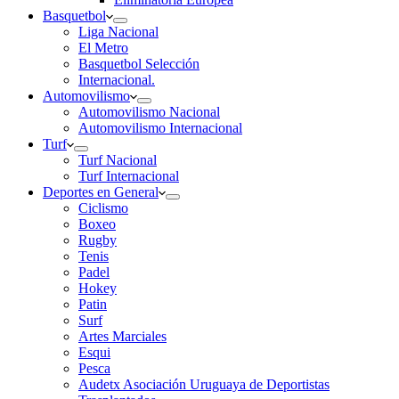
Basquetbol
Liga Nacional
El Metro
Basquetbol Selección
Internacional.
Automovilismo
Automovilismo Nacional
Automovilismo Internacional
Turf
Turf Nacional
Turf Internacional
Deportes en General
Ciclismo
Boxeo
Rugby
Tenis
Padel
Hokey
Patin
Surf
Artes Marciales
Esqui
Pesca
Audetx Asociación Uruguaya de Deportistas