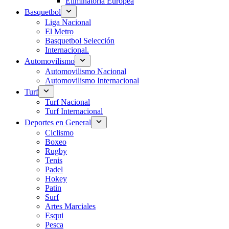
Eliminatoria Europea
Basquetbol
Liga Nacional
El Metro
Basquetbol Selección
Internacional.
Automovilismo
Automovilismo Nacional
Automovilismo Internacional
Turf
Turf Nacional
Turf Internacional
Deportes en General
Ciclismo
Boxeo
Rugby
Tenis
Padel
Hokey
Patin
Surf
Artes Marciales
Esqui
Pesca