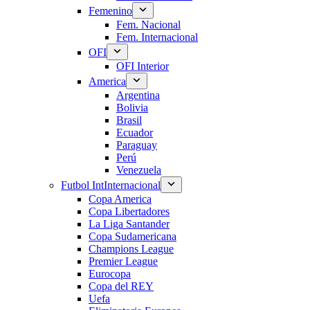
Femenino
Fem. Nacional
Fem. Internacional
OFI
OFI Interior
America
Argentina
Bolivia
Brasil
Ecuador
Paraguay
Perú
Venezuela
Futbol Int
Internacional
Copa America
Copa Libertadores
La Liga Santander
Copa Sudamericana
Champions League
Premier League
Eurocopa
Copa del REY
Uefa