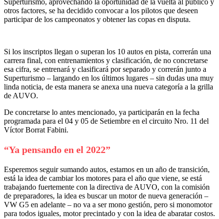
Superturismo, aprovechando la oportunidad de la vuelta al público y
6TA
otros factores, se ha decidido convocar a los pilotos que deseen
FECHA
participar de los campeonatos y obtener las copas en disputa.
Si los inscriptos llegan o superan los 10 autos en pista, correrán una
carrera final, con entrenamientos y clasificación, de no concretarse
esa cifra, se entrenará y clasificará por separado y correrán junto a
Superturismo – largando en los últimos lugares – sin dudas una muy
linda noticia, de esta manera se anexa una nueva categoría a la grilla
de AUVO.
De concretarse lo antes mencionado, ya participarán en la fecha
programada para el 04 y 05 de Setiembre en el circuito Nro. 11 del
Víctor Borrat Fabini.
“Ya pensando en el 2022”
Esperemos seguir sumando autos, estamos en un año de transición,
está la idea de cambiar los motores para el año que viene, se está
trabajando fuertemente con la directiva de AUVO, con la comisión
de preparadores, la idea es buscar un motor de nueva generación –
VW G5 en adelante – no va a ser mono gestión, pero si monomotor
para todos iguales, motor precintado y con la idea de abaratar costos.