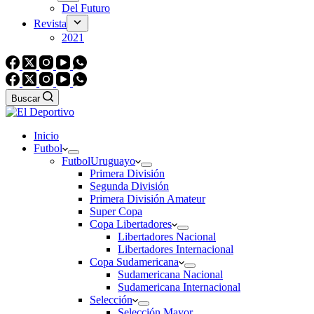
Del Futuro
Revista
2021
Buscar
Inicio
Futbol
Futbol
Uruguayo
Primera División
Segunda División
Primera División Amateur
Super Copa
Copa Libertadores
Libertadores Nacional
Libertadores Internacional
Copa Sudamericana
Sudamericana Nacional
Sudamericana Internacional
Selección
Selección Mayor