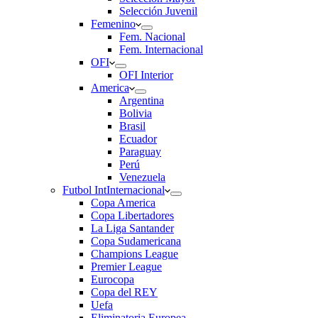
Selección Juvenil
Femenino
Fem. Nacional
Fem. Internacional
OFI
OFI Interior
America
Argentina
Bolivia
Brasil
Ecuador
Paraguay
Perú
Venezuela
Futbol Int
Internacional
Copa America
Copa Libertadores
La Liga Santander
Copa Sudamericana
Champions League
Premier League
Eurocopa
Copa del REY
Uefa
Eliminatoria Europea