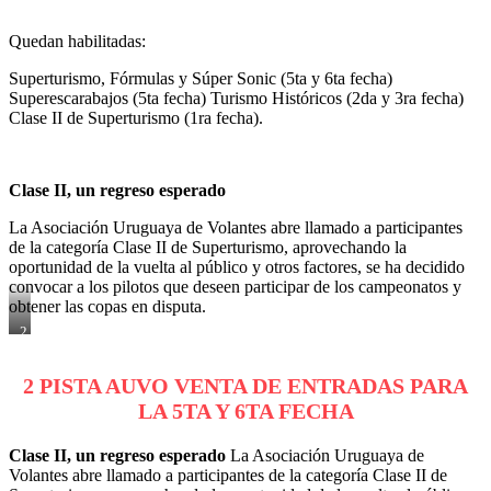
Quedan habilitadas:
Superturismo, Fórmulas y Súper Sonic (5ta y 6ta fecha)
Superescarabajos (5ta fecha) Turismo Históricos (2da y 3ra fecha)
Clase II de Superturismo (1ra fecha).
Clase II, un regreso esperado
La Asociación Uruguaya de Volantes abre llamado a participantes
de la categoría Clase II de Superturismo, aprovechando la
oportunidad de la vuelta al público y otros factores, se ha decidido
convocar a los pilotos que deseen participar de los campeonatos y
obtener las copas en disputa.
2
PISTA
AUVO
2 PISTA AUVO VENTA DE ENTRADAS PARA
VENTA
DE
LA 5TA Y 6TA FECHA
ENTRADAS
PARA
LA
Clase II, un regreso esperado
La Asociación Uruguaya de
5TA
Volantes abre llamado a participantes de la categoría Clase II de
Y