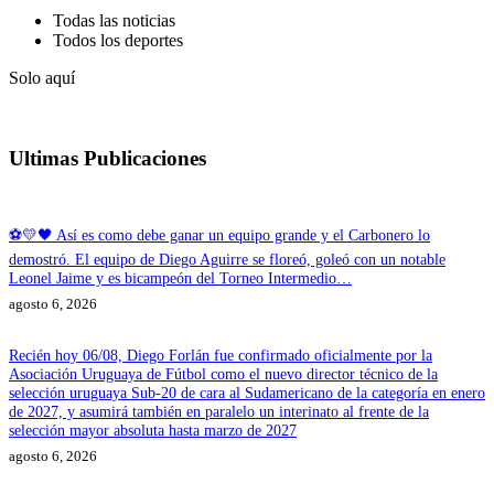
Todas las noticias
Todos los deportes
Solo aquí
Ultimas Publicaciones
⚽💛🖤 Así es como debe ganar un equipo grande y el Carbonero lo
demostró. El equipo de Diego Aguirre se floreó, goleó con un notable
Leonel Jaime y es bicampeón del Torneo Intermedio…
agosto 6, 2026
Recién hoy 06/08, Diego Forlán fue confirmado oficialmente por la
Asociación Uruguaya de Fútbol como el nuevo director técnico de la
selección uruguaya Sub-20 de cara al Sudamericano de la categoría en enero
de 2027, y asumirá también en paralelo un interinato al frente de la
selección mayor absoluta hasta marzo de 2027
agosto 6, 2026