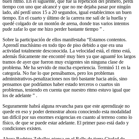
buen ritmo. En el siguiente, que fue la repetición del primero, perdí
tiempo con uno que alcancé y que no me dejaba pasar por ningún
lado, ahí perdí unos 15 a 20 segundos, igual establecimos un buen
tiempo. En el cuarto y último de la carrera me salí de la huella y
quedé colgado de un montón de arena, donde tras varios intentos
pude zafar lo que me hizo perder bastante tiempo ” .
Sobre la participación de ellos manifestaba “Estamos contentos.
Aprendí muchísimo en todo tipo de piso debido a que era una
actividad totalmente desconocida. La velocidad está, el ritmo está,
además físicamente me encontré muy bien ya que aguanté los largos
tramos de ayer que fueron muy exigentes sin ninguna clase de
problema. Me ha servido de mucha experiencia. Terminó 11 en la
categoría. No fue lo que pensábamos, pero los problemas
administrativos-penalizaciones nos tiró bastante hacia atrás, sino
pensamos que podríamos haber estado terceros o cuartos sin
problemas, teniendo en cuenta que nuestro ritmo estuvo igual que
los de adelante ” .
Seguramente habrá alguna revancha para que este aprendizaje no
quede en eso y poder demostrar ahora conociendo esta modalidad
tan difícil por sus enormes exigencias en cuanto al terreno como lo
físico, de que se puede estar adelante. El primer paso está dado y
condiciones existen.
Ahora Rodrigo Zeballos piensa en el Rally de tierra Ciudad de