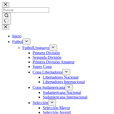
Saltar
al
contenido
Sin
resultados
Inicio
Futbol
Futbol
Uruguayo
Primera División
Segunda División
Primera División Amateur
Super Copa
Copa Libertadores
Libertadores Nacional
Libertadores Internacional
Copa Sudamericana
Sudamericana Nacional
Sudamericana Internacional
Selección
Selección Mayor
Selección Juvenil