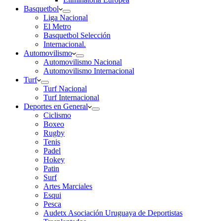
Basquetbol
Liga Nacional
El Metro
Basquetbol Selección
Internacional.
Automovilismo
Automovilismo Nacional
Automovilismo Internacional
Turf
Turf Nacional
Turf Internacional
Deportes en General
Ciclismo
Boxeo
Rugby
Tenis
Padel
Hokey
Patin
Surf
Artes Marciales
Esqui
Pesca
Audetx Asociación Uruguaya de Deportistas