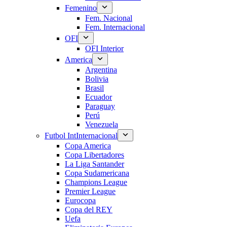
Femenino
Fem. Nacional
Fem. Internacional
OFI
OFI Interior
America
Argentina
Bolivia
Brasil
Ecuador
Paraguay
Perú
Venezuela
Futbol Int
Internacional
Copa America
Copa Libertadores
La Liga Santander
Copa Sudamericana
Champions League
Premier League
Eurocopa
Copa del REY
Uefa