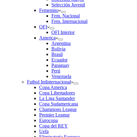
Selección Juvenil
Femenino
Fem. Nacional
Fem. Internacional
OFI
OFI Interior
America
Argentina
Bolivia
Brasil
Ecuador
Paraguay
Perú
Venezuela
Futbol Int
Internacional
Copa America
Copa Libertadores
La Liga Santander
Copa Sudamericana
Champions League
Premier League
Eurocopa
Copa del REY
Uefa
Eliminatoria Europea