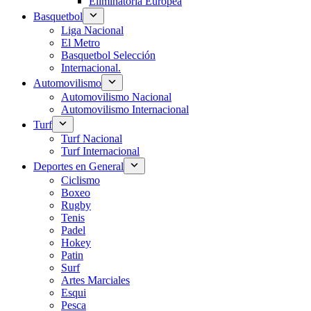
Eliminatoria Europea
Basquetbol
Liga Nacional
El Metro
Basquetbol Selección
Internacional.
Automovilismo
Automovilismo Nacional
Automovilismo Internacional
Turf
Turf Nacional
Turf Internacional
Deportes en General
Ciclismo
Boxeo
Rugby
Tenis
Padel
Hokey
Patin
Surf
Artes Marciales
Esqui
Pesca