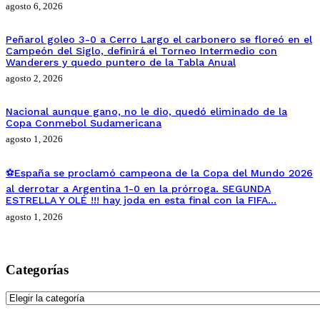
agosto 6, 2026
Peñarol goleo 3-0 a Cerro Largo el carbonero se floreó en el
Campeón del Siglo, definirá el Torneo Intermedio con
Wanderers y quedo puntero de la Tabla Anual
agosto 2, 2026
Nacional aunque gano, no le dio, quedó eliminado de la
Copa Conmebol Sudamericana
agosto 1, 2026
⚽España se proclamó campeona de la Copa del Mundo 2026
al derrotar a Argentina 1-0 en la prórroga. SEGUNDA
ESTRELLA Y OLÉ !!! hay joda en esta final con la FIFA…
agosto 1, 2026
Categorías
Categorías