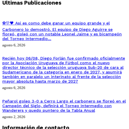
Ultimas Publicaciones
⚽💛🖤 Así es como debe ganar un equipo grande y el
Carbonero lo demostró. El equipo de Diego Aguirre se
floreó, goleó con un notable Leonel Jaime y es bicampeón
del Torneo Intermedio…
agosto 6, 2026
Recién hoy 06/08, Diego Forlán fue confirmado oficialmente
por la Asociación Uruguaya de Fútbol como el nuevo
director técnico de la selección uruguaya Sub-20 de cara al
Sudamericano de la categoría en enero de 2027, y asumirá
también en paralelo un interinato al frente de la selección
mayor absoluta hasta marzo de 2027
agosto 6, 2026
Peñarol goleo 3-0 a Cerro Largo el carbonero se floreó en el
Campeón del Siglo, definirá el Torneo Intermedio con
Wanderers y quedo puntero de la Tabla Anual
agosto 2, 2026
Información de contacto