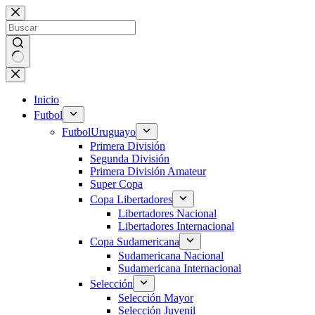
Saltar
al
contenido
Sin
resultados
Inicio
Futbol
Futbol
Uruguayo
Primera División
Segunda División
Primera División Amateur
Super Copa
Copa Libertadores
Libertadores Nacional
Libertadores Internacional
Copa Sudamericana
Sudamericana Nacional
Sudamericana Internacional
Selección
Selección Mayor
Selección Juvenil