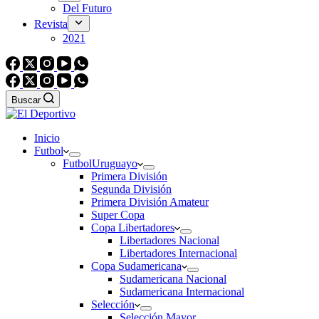
Del Futuro
Revista
2021
Buscar
Inicio
Futbol
Futbol
Uruguayo
Primera División
Segunda División
Primera División Amateur
Super Copa
Copa Libertadores
Libertadores Nacional
Libertadores Internacional
Copa Sudamericana
Sudamericana Nacional
Sudamericana Internacional
Selección
Selección Mayor