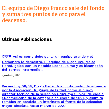
El equipo de Diego Franco sale del fondo
y suma tres puntos de oro para el
descenso.
Ultimas Publicaciones
⚽💛🖤 Así es como debe ganar un equipo grande y el
Carbonero lo demostró. El equipo de Diego Aguirre se
floreó, goleó con un notable Leonel Jaime y es bicampeón
del Torneo Intermedio…
agosto 6, 2026
Recién hoy 06/08, Diego Forlán fue confirmado oficialmente
por la Asociación Uruguaya de Fútbol como el nuevo
director técnico de la selección uruguaya Sub-20 de cara al
Sudamericano de la categoría en enero de 2027, y asumirá
también en paralelo un interinato al frente de la selección
mayor absoluta hasta marzo de 2027