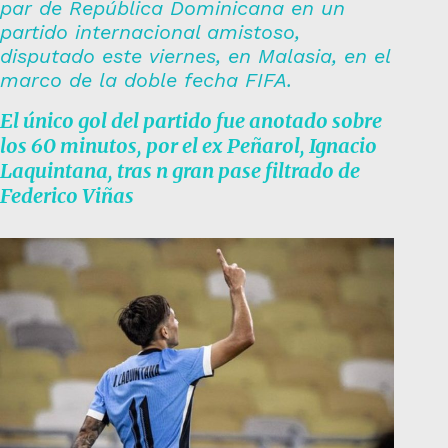
par de República Dominicana en un
partido internacional amistoso,
disputado este viernes, en Malasia, en el
marco de la doble fecha FIFA.
El único gol del partido fue anotado sobre
los 60 minutos, por el ex Peñarol, Ignacio
Laquintana, tras n gran pase filtrado de
Federico Viñas