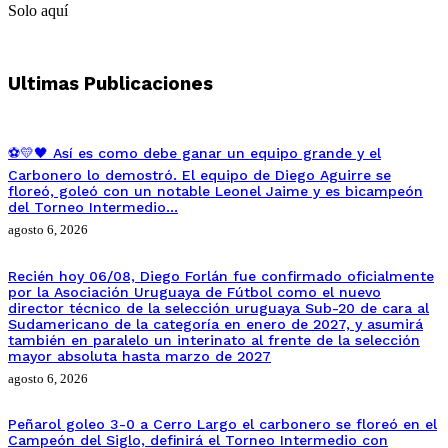
Solo aquí
Ultimas Publicaciones
⚽💛🖤 Así es como debe ganar un equipo grande y el
Carbonero lo demostró. El equipo de Diego Aguirre se
floreó, goleó con un notable Leonel Jaime y es bicampeón
del Torneo Intermedio…
agosto 6, 2026
Recién hoy 06/08, Diego Forlán fue confirmado oficialmente
por la Asociación Uruguaya de Fútbol como el nuevo
director técnico de la selección uruguaya Sub-20 de cara al
Sudamericano de la categoría en enero de 2027, y asumirá
también en paralelo un interinato al frente de la selección
mayor absoluta hasta marzo de 2027
agosto 6, 2026
Peñarol goleo 3-0 a Cerro Largo el carbonero se floreó en el
Campeón del Siglo, definirá el Torneo Intermedio con