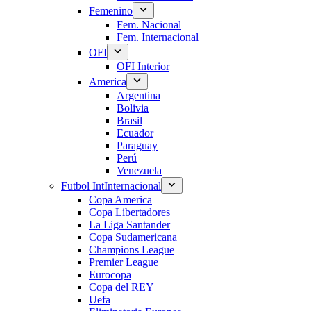
Femenino
Fem. Nacional
Fem. Internacional
OFI
OFI Interior
America
Argentina
Bolivia
Brasil
Ecuador
Paraguay
Perú
Venezuela
Futbol Int
Internacional
Copa America
Copa Libertadores
La Liga Santander
Copa Sudamericana
Champions League
Premier League
Eurocopa
Copa del REY
Uefa