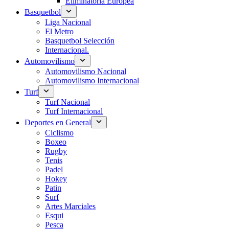
Eliminatoria Europea
Basquetbol
Liga Nacional
El Metro
Basquetbol Selección
Internacional.
Automovilismo
Automovilismo Nacional
Automovilismo Internacional
Turf
Turf Nacional
Turf Internacional
Deportes en General
Ciclismo
Boxeo
Rugby
Tenis
Padel
Hokey
Patin
Surf
Artes Marciales
Esqui
Pesca