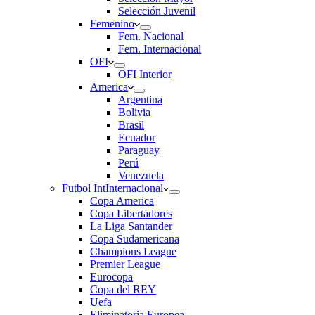
Selección Juvenil
Femenino
Fem. Nacional
Fem. Internacional
OFI
OFI Interior
America
Argentina
Bolivia
Brasil
Ecuador
Paraguay
Perú
Venezuela
Futbol Int
Internacional
Copa America
Copa Libertadores
La Liga Santander
Copa Sudamericana
Champions League
Premier League
Eurocopa
Copa del REY
Uefa
Eliminatoria Europea