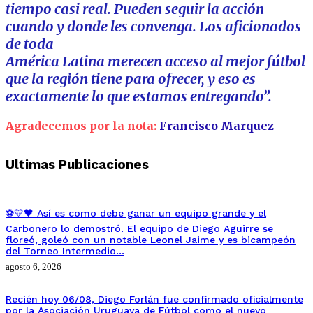
tiempo casi real. Pueden seguir la acción
cuando y donde les convenga. Los aficionados
de toda
América Latina merecen acceso al mejor fútbol
que la región tiene para ofrecer, y eso es
exactamente lo que estamos entregando”.
Agradecemos por la nota:
Francisco Marquez
Ultimas Publicaciones
⚽💛🖤 Así es como debe ganar un equipo grande y el
Carbonero lo demostró. El equipo de Diego Aguirre se
floreó, goleó con un notable Leonel Jaime y es bicampeón
del Torneo Intermedio…
agosto 6, 2026
Recién hoy 06/08, Diego Forlán fue confirmado oficialmente
por la Asociación Uruguaya de Fútbol como el nuevo