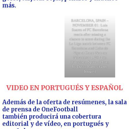
más.
BARCELONA, SPAIN –
NOVEMBER 01: Luis
Suarez of FC Barcelona
reacts after missing a
chance to score during the
La Liga match between FC
Barcelona and Celta de
Vigo at Camp Nou on
November 1, 2014 in
Barcelona, Spain. (Photo
by David Ramos/Getty
Images)
VIDEO EN PORTUGUÉS Y ESPAÑOL
Además de la oferta de resúmenes, la sala
de prensa de OneFootball
también producirá una cobertura
editorial y de vídeo, en portugués y