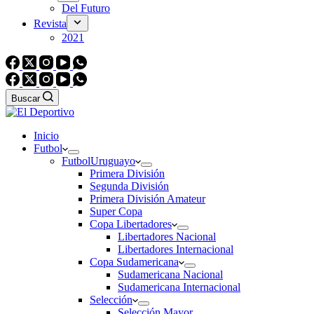
Del Futuro
Revista
2021
Buscar
Inicio
Futbol
Futbol
Uruguayo
Primera División
Segunda División
Primera División Amateur
Super Copa
Copa Libertadores
Libertadores Nacional
Libertadores Internacional
Copa Sudamericana
Sudamericana Nacional
Sudamericana Internacional
Selección
Selección Mayor