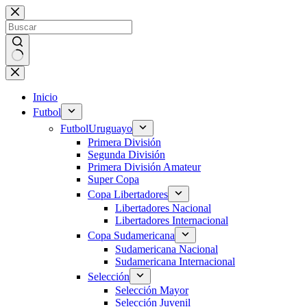
Saltar
al
contenido
Sin
resultados
Inicio
Futbol
Futbol
Uruguayo
Primera División
Segunda División
Primera División Amateur
Super Copa
Copa Libertadores
Libertadores Nacional
Libertadores Internacional
Copa Sudamericana
Sudamericana Nacional
Sudamericana Internacional
Selección
Selección Mayor
Selección Juvenil