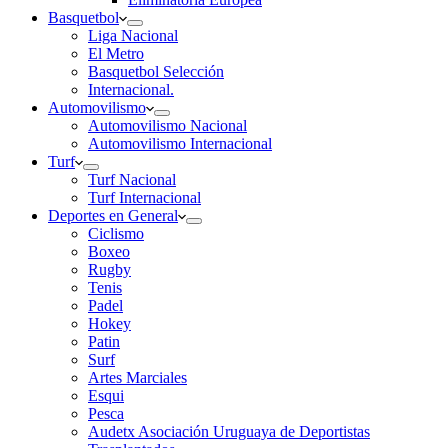
Basquetbol
Liga Nacional
El Metro
Basquetbol Selección
Internacional.
Automovilismo
Automovilismo Nacional
Automovilismo Internacional
Turf
Turf Nacional
Turf Internacional
Deportes en General
Ciclismo
Boxeo
Rugby
Tenis
Padel
Hokey
Patin
Surf
Artes Marciales
Esqui
Pesca
Audetx Asociación Uruguaya de Deportistas