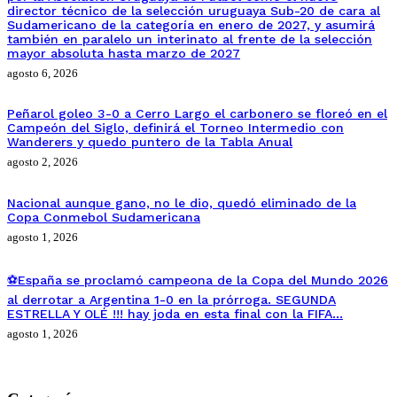
director técnico de la selección uruguaya Sub-20 de cara al
Sudamericano de la categoría en enero de 2027, y asumirá
también en paralelo un interinato al frente de la selección
mayor absoluta hasta marzo de 2027
agosto 6, 2026
Peñarol goleo 3-0 a Cerro Largo el carbonero se floreó en el
Campeón del Siglo, definirá el Torneo Intermedio con
Wanderers y quedo puntero de la Tabla Anual
agosto 2, 2026
Nacional aunque gano, no le dio, quedó eliminado de la
Copa Conmebol Sudamericana
agosto 1, 2026
⚽España se proclamó campeona de la Copa del Mundo 2026
al derrotar a Argentina 1-0 en la prórroga. SEGUNDA
ESTRELLA Y OLÉ !!! hay joda en esta final con la FIFA…
agosto 1, 2026