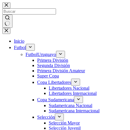
Saltar
al
contenido
Sin
resultados
Inicio
Futbol
Futbol
Uruguayo
Primera División
Segunda División
Primera División Amateur
Super Copa
Copa Libertadores
Libertadores Nacional
Libertadores Internacional
Copa Sudamericana
Sudamericana Nacional
Sudamericana Internacional
Selección
Selección Mayor
Selección Juvenil