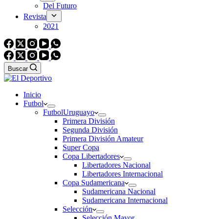
Del Futuro
Revista
2021
Buscar
Inicio
Futbol
Futbol
Uruguayo
Primera División
Segunda División
Primera División Amateur
Super Copa
Copa Libertadores
Libertadores Nacional
Libertadores Internacional
Copa Sudamericana
Sudamericana Nacional
Sudamericana Internacional
Selección
Selección Mayor