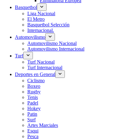
Eliminatoria Europea
Basquetbol
Liga Nacional
El Metro
Basquetbol Selección
Internacional.
Automovilismo
Automovilismo Nacional
Automovilismo Internacional
Turf
Turf Nacional
Turf Internacional
Deportes en General
Ciclismo
Boxeo
Rugby
Tenis
Padel
Hokey
Patin
Surf
Artes Marciales
Esqui
Pesca