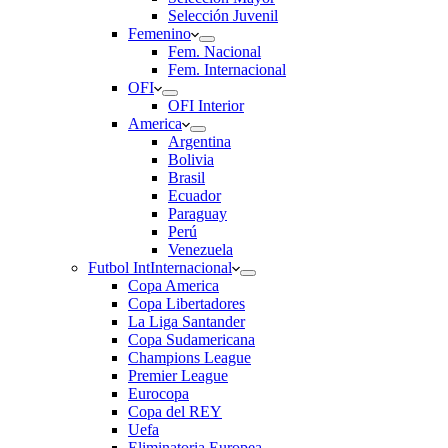
Selección Juvenil
Femenino
Fem. Nacional
Fem. Internacional
OFI
OFI Interior
America
Argentina
Bolivia
Brasil
Ecuador
Paraguay
Perú
Venezuela
Futbol Int
Internacional
Copa America
Copa Libertadores
La Liga Santander
Copa Sudamericana
Champions League
Premier League
Eurocopa
Copa del REY
Uefa
Eliminatoria Europea