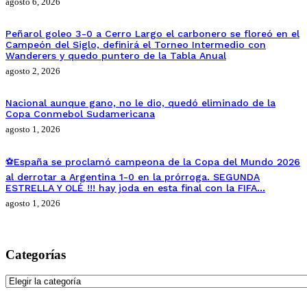
agosto 6, 2026
Peñarol goleo 3-0 a Cerro Largo el carbonero se floreó en el
Campeón del Siglo, definirá el Torneo Intermedio con
Wanderers y quedo puntero de la Tabla Anual
agosto 2, 2026
Nacional aunque gano, no le dio, quedó eliminado de la
Copa Conmebol Sudamericana
agosto 1, 2026
⚽España se proclamó campeona de la Copa del Mundo 2026
al derrotar a Argentina 1-0 en la prórroga. SEGUNDA
ESTRELLA Y OLÉ !!! hay joda en esta final con la FIFA…
agosto 1, 2026
Categorías
Categorías