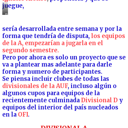
juegue,
PRESIDENTE
DE
LA
sería desarrollada entre semana y por la
AUF
IGNACIO
forma que tendría de disputa,
los equipos
ALONSO
de
la A, empezarían a jugarla en el
segundo semestre.
Pero por ahora es solo un proyecto que se
va a plantear mas adelante para darle
forma y numero de participantes.
Se piensa incluir clubes de todas las
divisionales de la AUF
, incluso algún o
algunos cupos para equipos de la
recientemente culminada
Divisional D
y
equipos del interior del país nucleados
en la
OFI
.