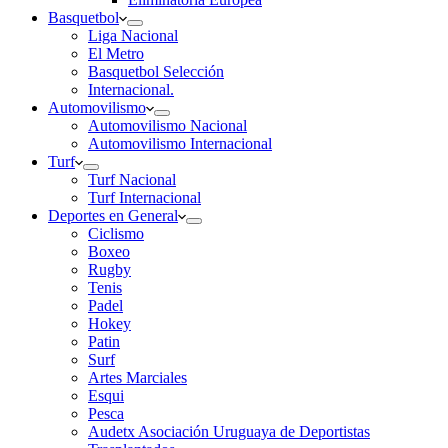
Basquetbol
Liga Nacional
El Metro
Basquetbol Selección
Internacional.
Automovilismo
Automovilismo Nacional
Automovilismo Internacional
Turf
Turf Nacional
Turf Internacional
Deportes en General
Ciclismo
Boxeo
Rugby
Tenis
Padel
Hokey
Patin
Surf
Artes Marciales
Esqui
Pesca
Audetx Asociación Uruguaya de Deportistas