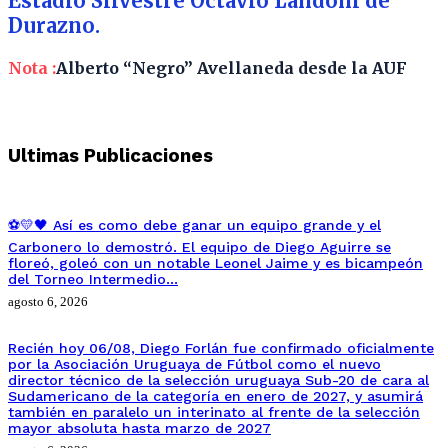
Estadio Silvestre Octavio Landoni de
Durazno.
Nota :
Alberto “Negro” Avellaneda desde la AUF
Ultimas Publicaciones
⚽💛🖤 Así es como debe ganar un equipo grande y el
Carbonero lo demostró. El equipo de Diego Aguirre se
floreó, goleó con un notable Leonel Jaime y es bicampeón
del Torneo Intermedio…
agosto 6, 2026
Recién hoy 06/08, Diego Forlán fue confirmado oficialmente
por la Asociación Uruguaya de Fútbol como el nuevo
director técnico de la selección uruguaya Sub-20 de cara al
Sudamericano de la categoría en enero de 2027, y asumirá
también en paralelo un interinato al frente de la selección
mayor absoluta hasta marzo de 2027