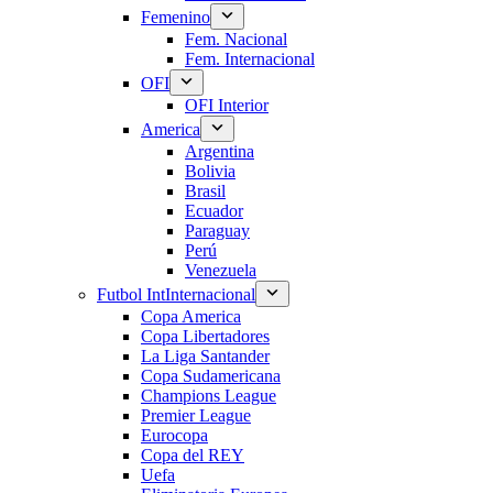
Femenino
Fem. Nacional
Fem. Internacional
OFI
OFI Interior
America
Argentina
Bolivia
Brasil
Ecuador
Paraguay
Perú
Venezuela
Futbol Int
Internacional
Copa America
Copa Libertadores
La Liga Santander
Copa Sudamericana
Champions League
Premier League
Eurocopa
Copa del REY
Uefa