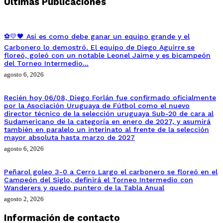
Ultimas Publicaciones
⚽💛🖤 Así es como debe ganar un equipo grande y el
Carbonero lo demostró. El equipo de Diego Aguirre se
floreó, goleó con un notable Leonel Jaime y es bicampeón
del Torneo Intermedio…
agosto 6, 2026
Recién hoy 06/08, Diego Forlán fue confirmado oficialmente
por la Asociación Uruguaya de Fútbol como el nuevo
director técnico de la selección uruguaya Sub-20 de cara al
Sudamericano de la categoría en enero de 2027, y asumirá
también en paralelo un interinato al frente de la selección
mayor absoluta hasta marzo de 2027
agosto 6, 2026
Peñarol goleo 3-0 a Cerro Largo el carbonero se floreó en el
Campeón del Siglo, definirá el Torneo Intermedio con
Wanderers y quedo puntero de la Tabla Anual
agosto 2, 2026
Información de contacto