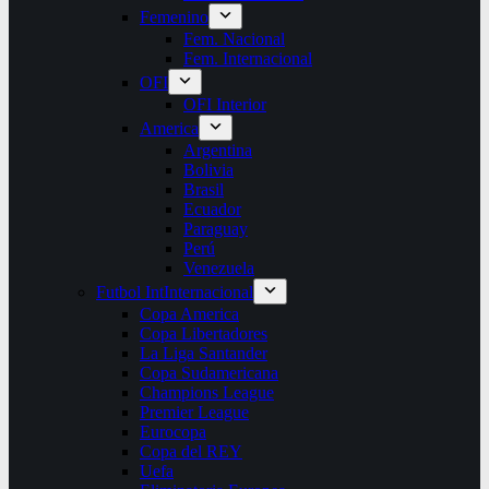
Femenino
Fem. Nacional
Fem. Internacional
OFI
OFI Interior
America
Argentina
Bolivia
Brasil
Ecuador
Paraguay
Perú
Venezuela
Futbol Int
Internacional
Copa America
Copa Libertadores
La Liga Santander
Copa Sudamericana
Champions League
Premier League
Eurocopa
Copa del REY
Uefa