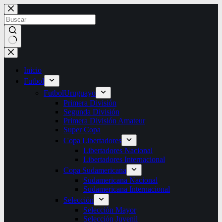
Saltar
al
contenido
Sin
resultados
Inicio
Futbol
Futbol
Uruguayo
Primera División
Segunda División
Primera División Amateur
Super Copa
Copa Libertadores
Libertadores Nacional
Libertadores Internacional
Copa Sudamericana
Sudamericana Nacional
Sudamericana Internacional
Selección
Selección Mayor
Selección Juvenil