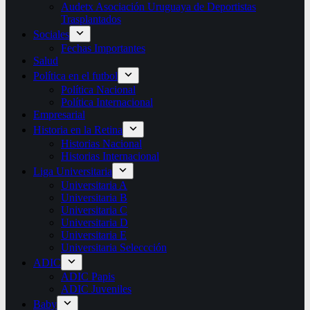
Audetx Asociación Uruguaya de Deportistas
Trasplantados
Sociales
Fechas Importantes
Salud
Política en el futbol
Política Nacional
Política Internacional
Empresarial
Historia en la Retina
Historias Nacional
Historias Internacional
Liga Universitaria
Universitaria A
Universitaria B
Universitaria C
Universitaria D
Universitaria E
Universitaria Seleccción
ADIC
ADIC Papis
ADIC Juveniles
Baby