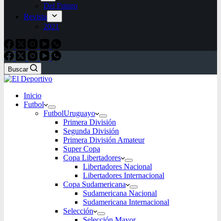
Del Futuro
Revista
2021
Buscar
Inicio
Futbol
Futbol
Uruguayo
Primera División
Segunda División
Primera División Amateur
Super Copa
Copa Libertadores
Libertadores Nacional
Libertadores Internacional
Copa Sudamericana
Sudamericana Nacional
Sudamericana Internacional
Selección
Selección Mayor