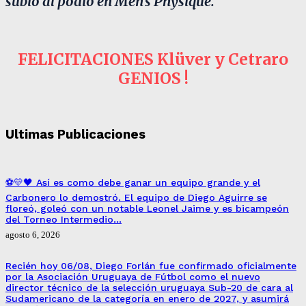
subió al podio en Men’s Physique.
FELICITACIONES Klüver y Cetraro
GENIOS !
Ultimas Publicaciones
⚽💛🖤 Así es como debe ganar un equipo grande y el
Carbonero lo demostró. El equipo de Diego Aguirre se
floreó, goleó con un notable Leonel Jaime y es bicampeón
del Torneo Intermedio…
agosto 6, 2026
Recién hoy 06/08, Diego Forlán fue confirmado oficialmente
por la Asociación Uruguaya de Fútbol como el nuevo
director técnico de la selección uruguaya Sub-20 de cara al
Sudamericano de la categoría en enero de 2027, y asumirá