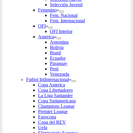
Selección Juvenil
Femenino
Fem. Nacional
Fem. Internacional
OFI
OFI Interior
America
Argentina
Bolivia
Brasil
Ecuador
Paraguay
Perú
Venezuela
Futbol Int
Internacional
Copa America
Copa Libertadores
La Liga Santander
Copa Sudamericana
Champions League
Premier League
Eurocopa
Copa del REY
Uefa
Eliminatoria Europea