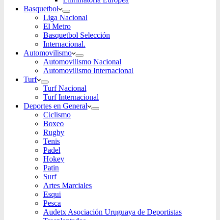
Basquetbol
Liga Nacional
El Metro
Basquetbol Selección
Internacional.
Automovilismo
Automovilismo Nacional
Automovilismo Internacional
Turf
Turf Nacional
Turf Internacional
Deportes en General
Ciclismo
Boxeo
Rugby
Tenis
Padel
Hokey
Patin
Surf
Artes Marciales
Esqui
Pesca
Audetx Asociación Uruguaya de Deportistas