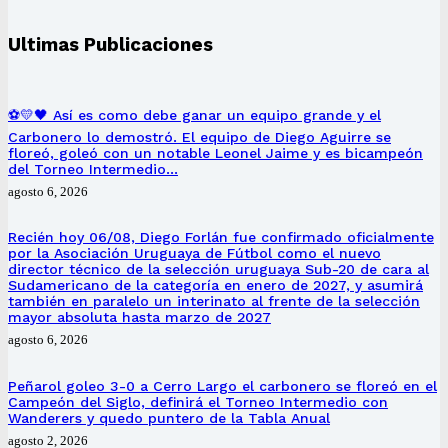
Ultimas Publicaciones
⚽💛🖤 Así es como debe ganar un equipo grande y el
Carbonero lo demostró. El equipo de Diego Aguirre se
floreó, goleó con un notable Leonel Jaime y es bicampeón
del Torneo Intermedio…
agosto 6, 2026
Recién hoy 06/08, Diego Forlán fue confirmado oficialmente
por la Asociación Uruguaya de Fútbol como el nuevo
director técnico de la selección uruguaya Sub-20 de cara al
Sudamericano de la categoría en enero de 2027, y asumirá
también en paralelo un interinato al frente de la selección
mayor absoluta hasta marzo de 2027
agosto 6, 2026
Peñarol goleo 3-0 a Cerro Largo el carbonero se floreó en el
Campeón del Siglo, definirá el Torneo Intermedio con
Wanderers y quedo puntero de la Tabla Anual
agosto 2, 2026