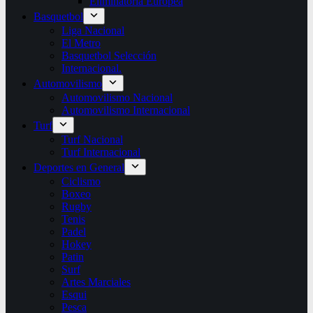
Eliminatoria Europea
Basquetbol
Liga Nacional
El Metro
Basquetbol Selección
Internacional.
Automovilismo
Automovilismo Nacional
Automovilismo Internacional
Turf
Turf Nacional
Turf Internacional
Deportes en General
Ciclismo
Boxeo
Rugby
Tenis
Padel
Hokey
Patin
Surf
Artes Marciales
Esqui
Pesca