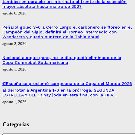
también en paralelo un interinato al frente de la selección
mayor absoluta hasta marzo de 2027
agosto 6, 2026
Peñarol goleo 3-0 a Cerro Largo el carbonero se floreó en el
Campeón del Siglo, definirá el Torneo Intermedio con
Wanderers y quedo puntero de la Tabla Anual
agosto 2, 2026
Nacional aunque gano, no le dio, quedó eliminado de la
Copa Conmebol Sudamericana
agosto 1, 2026
⚽España se proclamó campeona de la Copa del Mundo 2026
al derrotar a Argentina 1-0 en la prórroga. SEGUNDA
ESTRELLA Y OLÉ !!! hay joda en esta final con la FIFA…
agosto 1, 2026
Categorías