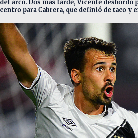
del arco. Dos más tarde, Vicente desbordó po
centro para Cabrera, que definió de taco y 