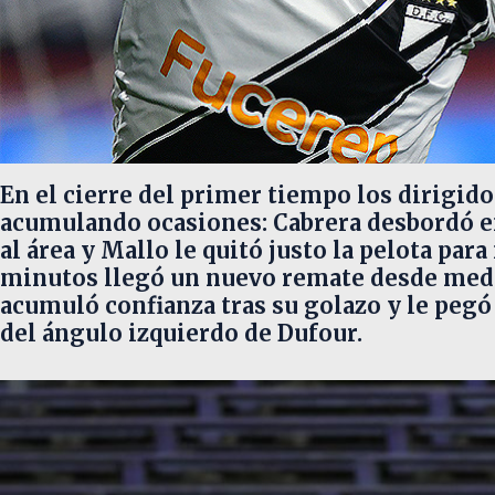
En el cierre del primer tiempo los dirigid
acumulando ocasiones: Cabrera desbordó en
al área y Mallo le quitó justo la pelota para
minutos llegó un nuevo remate desde media
acumuló confianza tras su golazo y le pegó 
del ángulo izquierdo de Dufour.