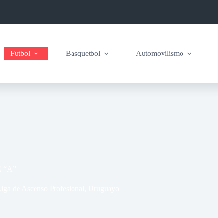
Futbol
Basquetbol
Automovilismo
 “A”
iga de Ascenso Profesional
,
Uruguayo