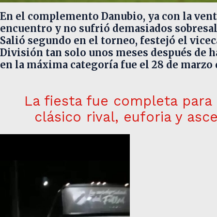
En el complemento Danubio, ya con la venta
encuentro y no sufrió demasiados sobresalt
Salió segundo en el torneo, festejó el vic
División tan solo unos meses después de h
en la máxima categoría fue el 28 de marzo d
La fiesta fue completa para 
clásico rival, euforia y as