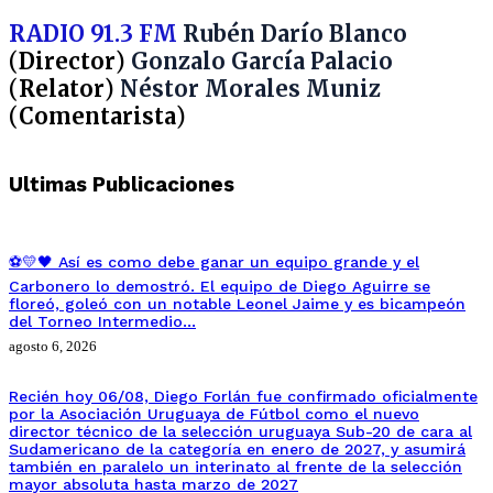
RADIO 91.3 FM
Rubén Darío Blanco
(
Director
)
Gonzalo García Palacio
(
Relator
)
Néstor Morales
Muniz
(
Comentarista
)
Ultimas Publicaciones
⚽💛🖤 Así es como debe ganar un equipo grande y el
Carbonero lo demostró. El equipo de Diego Aguirre se
floreó, goleó con un notable Leonel Jaime y es bicampeón
del Torneo Intermedio…
agosto 6, 2026
Recién hoy 06/08, Diego Forlán fue confirmado oficialmente
por la Asociación Uruguaya de Fútbol como el nuevo
director técnico de la selección uruguaya Sub-20 de cara al
Sudamericano de la categoría en enero de 2027, y asumirá
también en paralelo un interinato al frente de la selección
mayor absoluta hasta marzo de 2027