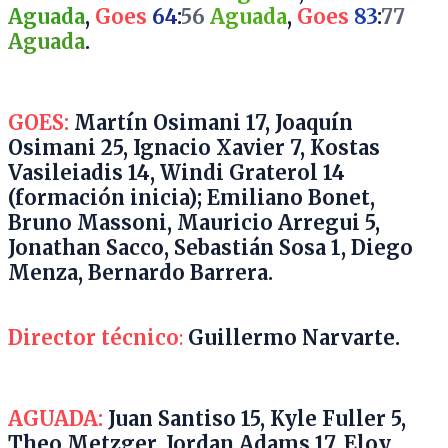
Aguada
,
Goes
64
:
56
Aguada
,
Goes
83
:
77
Aguada
.
GOES:
Martín Osimani 17, Joaquín
Osimani 25, Ignacio Xavier 7, Kostas
Vasileiadis 14, Windi Graterol 14
(formación inicia); Emiliano Bonet,
Bruno Massoni, Mauricio Arregui 5,
Jonathan Sacco, Sebastián Sosa 1, Diego
Menza, Bernardo Barrera.
Director técnico
:
Guillermo Narvarte.
AGUADA:
Juan Santiso 15, Kyle Fuller 5,
Theo Metzger, Jordan Adams 17, Eloy