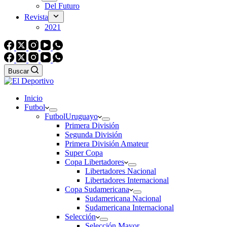
Del Futuro
Revista
2021
Buscar
Inicio
Futbol
Futbol
Uruguayo
Primera División
Segunda División
Primera División Amateur
Super Copa
Copa Libertadores
Libertadores Nacional
Libertadores Internacional
Copa Sudamericana
Sudamericana Nacional
Sudamericana Internacional
Selección
Selección Mayor