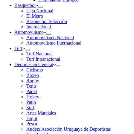
Basquetbol
Liga Nacional
El Metro
Basquetbol Selección
Internacional.
Automovilismo
Automovilismo Nacional
Automovilismo Internacional
Turf
Turf Nacional
Turf Internacional
Deportes en General
Ciclismo
Boxeo
Rugby
Tenis
Padel
Hokey
Patin
Surf
Artes Marciales
Esqui
Pesca
Audetx Asociación Uruguaya de Deportistas