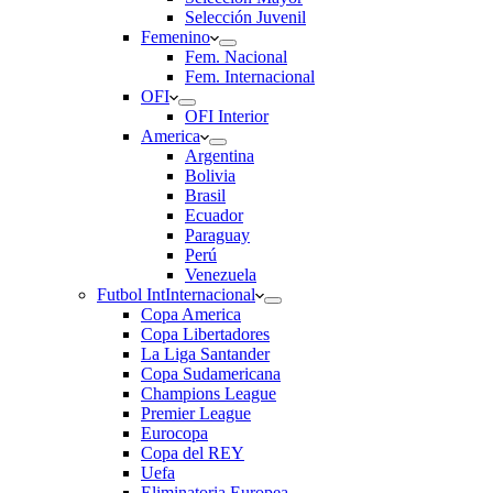
Selección Juvenil
Femenino
Fem. Nacional
Fem. Internacional
OFI
OFI Interior
America
Argentina
Bolivia
Brasil
Ecuador
Paraguay
Perú
Venezuela
Futbol Int
Internacional
Copa America
Copa Libertadores
La Liga Santander
Copa Sudamericana
Champions League
Premier League
Eurocopa
Copa del REY
Uefa
Eliminatoria Europea