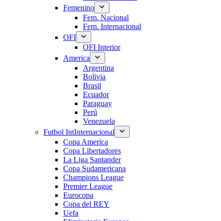
Femenino
Fem. Nacional
Fem. Internacional
OFI
OFI Interior
America
Argentina
Bolivia
Brasil
Ecuador
Paraguay
Perú
Venezuela
Futbol Int
Internacional
Copa America
Copa Libertadores
La Liga Santander
Copa Sudamericana
Champions League
Premier League
Eurocopa
Copa del REY
Uefa