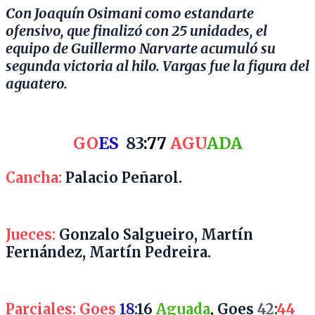
Con Joaquín Osimani como estandarte
ofensivo, que finalizó con 25 unidades, el
equipo de Guillermo Narvarte acumuló su
segunda victoria al hilo. Vargas fue la figura del
aguatero.
GO
ES
83
:77
AGU
ADA
Cancha:
Palacio Peñarol.
Jueces:
Gonzalo Salgueiro, Martín
Fernández, Martín Pedreira.
Parciales:
Goes
18
:16
Aguada
, Goes
42
:
44