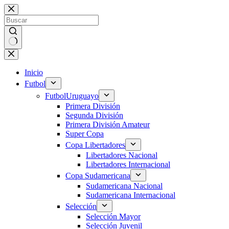
Saltar
al
contenido
Sin
resultados
Inicio
Futbol
Futbol
Uruguayo
Primera División
Segunda División
Primera División Amateur
Super Copa
Copa Libertadores
Libertadores Nacional
Libertadores Internacional
Copa Sudamericana
Sudamericana Nacional
Sudamericana Internacional
Selección
Selección Mayor
Selección Juvenil