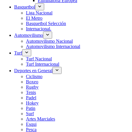
Eliminatoria Europea
Basquetbol
Liga Nacional
El Metro
Basquetbol Selección
Internacional.
Automovilismo
Automovilismo Nacional
Automovilismo Internacional
Turf
Turf Nacional
Turf Internacional
Deportes en General
Ciclismo
Boxeo
Rugby
Tenis
Padel
Hokey
Patin
Surf
Artes Marciales
Esqui
Pesca