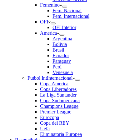
Femenino
Fem. Nacional
Fem. Internacional
OFI
OFI Interior
America
Argentina
Bolivia
Brasil
Ecuador
Paraguay
Perú
Venezuela
Futbol Int
Internacional
Copa America
Copa Libertadores
La Liga Santander
Copa Sudamericana
Champions League
Premier League
Eurocopa
Copa del REY
Uefa
Eliminatoria Europea
Basquetbol