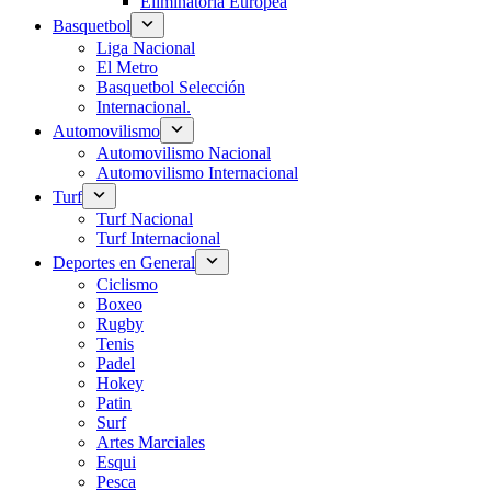
Eliminatoria Europea
Basquetbol
Liga Nacional
El Metro
Basquetbol Selección
Internacional.
Automovilismo
Automovilismo Nacional
Automovilismo Internacional
Turf
Turf Nacional
Turf Internacional
Deportes en General
Ciclismo
Boxeo
Rugby
Tenis
Padel
Hokey
Patin
Surf
Artes Marciales
Esqui
Pesca