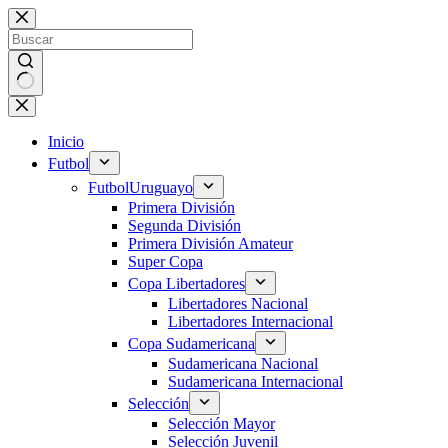
Saltar
al
contenido
Sin
resultados
Inicio
Futbol
Futbol
Uruguayo
Primera División
Segunda División
Primera División Amateur
Super Copa
Copa Libertadores
Libertadores Nacional
Libertadores Internacional
Copa Sudamericana
Sudamericana Nacional
Sudamericana Internacional
Selección
Selección Mayor
Selección Juvenil