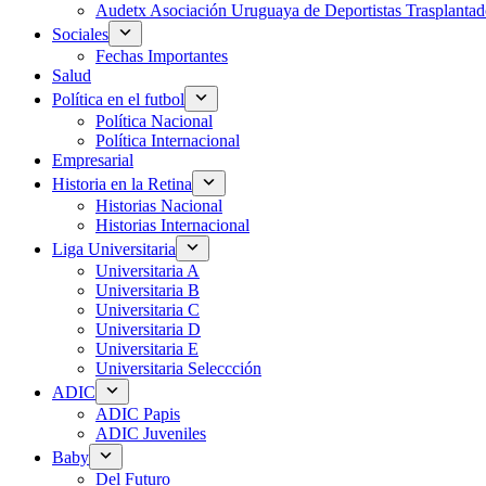
Audetx Asociación Uruguaya de Deportistas Trasplantad
Sociales
Fechas Importantes
Salud
Política en el futbol
Política Nacional
Política Internacional
Empresarial
Historia en la Retina
Historias Nacional
Historias Internacional
Liga Universitaria
Universitaria A
Universitaria B
Universitaria C
Universitaria D
Universitaria E
Universitaria Seleccción
ADIC
ADIC Papis
ADIC Juveniles
Baby
Del Futuro