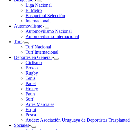
Liga Nacional
El Metro
Basquetbol Selección
Internacional.
Automovilismo
Automovilismo Nacional
Automovilismo Internacional
Turf
Turf Nacional
Turf Internacional
Deportes en General
Ciclismo
Boxeo
Rugby
Tenis
Padel
Hokey
Patin
Surf
Artes Marciales
Esqui
Pesca
Audetx Asociación Uruguaya de Deportistas Trasplantad
Sociales