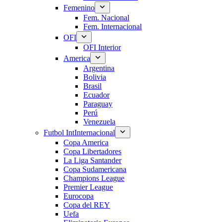
Femenino
Fem. Nacional
Fem. Internacional
OFI
OFI Interior
America
Argentina
Bolivia
Brasil
Ecuador
Paraguay
Perú
Venezuela
Futbol Int
Internacional
Copa America
Copa Libertadores
La Liga Santander
Copa Sudamericana
Champions League
Premier League
Eurocopa
Copa del REY
Uefa