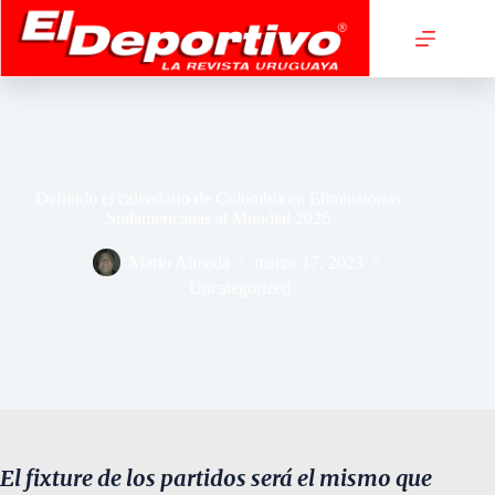
Saltar
al
contenido
Definido el calendario de Colombia en Eliminatorias
Sudamericanas al Mundial 2026
Mario Almada
marzo 17, 2023
Uncategorized
El fixture de los partidos será el mismo que