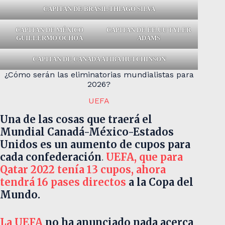
CAPITAN DE BRASIL THIAGO SILVA
CAPITAN DE MÉXICO
CAPITAN DE EE.UU TYLER
GUILLERMO OCHOA
ADAMS
CAPITAN DE CANADA ATIBA HUTCHINSON
¿Cómo serán las eliminatorias mundialistas para
2026?
UEFA
Una de las cosas que traerá el
Mundial Canadá-México-Estados
Unidos es un aumento de cupos para
cada confederación
.
UEFA, que para
Qatar 2022 tenía 13 cupos, ahora
tendrá 16 pases directos
a la Copa del
Mundo.
La UEFA
no ha anunciado nada acerca