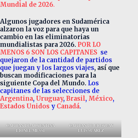
Mundial de 2026
.
Algunos jugadores en Sudamérica
alzaron la voz para que haya un
cambio en las eliminatorias
mundialistas para 2026.
POR LO
MENOS 6 SON LOS CAPITANES
se
quejaron de la cantidad de partidos
que juegan y los largos viajes
, así que
buscan modificaciones para la
siguiente Copa del Mundo.
Los
capitanes de las selecciones de
Argentina
,
Uruguay
,
Brasil
,
México
,
Estados Unidos
y
Canadá
.
CAPITAN DE ARGENTINA
CAPITAN DE URUGUAY
LIONEL MESSI
LUIS SUÁREZ