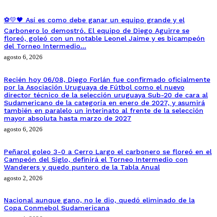
⚽💛🖤 Así es como debe ganar un equipo grande y el
Carbonero lo demostró. El equipo de Diego Aguirre se
floreó, goleó con un notable Leonel Jaime y es bicampeón
del Torneo Intermedio…
agosto 6, 2026
Recién hoy 06/08, Diego Forlán fue confirmado oficialmente
por la Asociación Uruguaya de Fútbol como el nuevo
director técnico de la selección uruguaya Sub-20 de cara al
Sudamericano de la categoría en enero de 2027, y asumirá
también en paralelo un interinato al frente de la selección
mayor absoluta hasta marzo de 2027
agosto 6, 2026
Peñarol goleo 3-0 a Cerro Largo el carbonero se floreó en el
Campeón del Siglo, definirá el Torneo Intermedio con
Wanderers y quedo puntero de la Tabla Anual
agosto 2, 2026
Nacional aunque gano, no le dio, quedó eliminado de la
Copa Conmebol Sudamericana