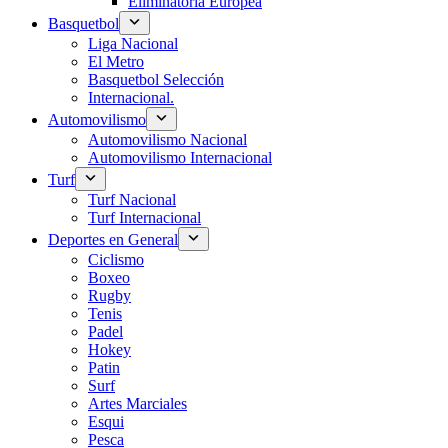
Eliminatoria Europea
Basquetbol
Liga Nacional
El Metro
Basquetbol Selección
Internacional.
Automovilismo
Automovilismo Nacional
Automovilismo Internacional
Turf
Turf Nacional
Turf Internacional
Deportes en General
Ciclismo
Boxeo
Rugby
Tenis
Padel
Hokey
Patin
Surf
Artes Marciales
Esqui
Pesca