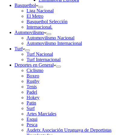
Basquetbol
Liga Nacional
El Metro
Basquetbol Selección
Internacional.
Automovilismo
Automovilismo Nacional
Automovilismo Internacional
Turf
Turf Nacional
Turf Internacional
Deportes en General
Ciclismo
Boxeo
Rugby
Tenis
Padel
Hokey
Patin
Surf
Artes Marciales
Esqui
Pesca
Audetx Asociación Uruguaya de Deportistas