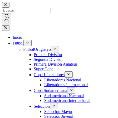
Saltar
al
contenido
Sin
resultados
Inicio
Futbol
Futbol
Uruguayo
Primera División
Segunda División
Primera División Amateur
Super Copa
Copa Libertadores
Libertadores Nacional
Libertadores Internacional
Copa Sudamericana
Sudamericana Nacional
Sudamericana Internacional
Selección
Selección Mayor
Selección Juvenil