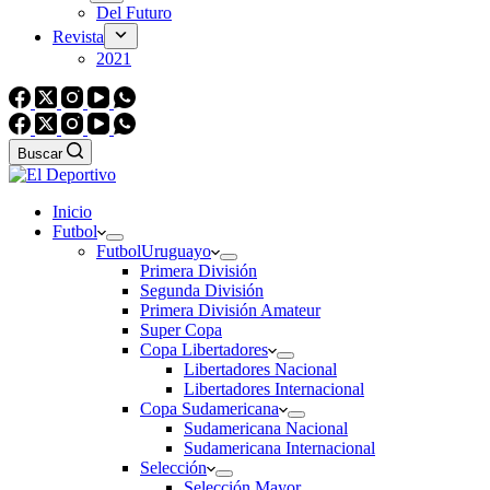
Del Futuro
Revista
2021
Buscar
Inicio
Futbol
Futbol
Uruguayo
Primera División
Segunda División
Primera División Amateur
Super Copa
Copa Libertadores
Libertadores Nacional
Libertadores Internacional
Copa Sudamericana
Sudamericana Nacional
Sudamericana Internacional
Selección
Selección Mayor