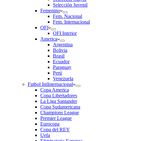
Selección Juvenil
Femenino
Fem. Nacional
Fem. Internacional
OFI
OFI Interior
America
Argentina
Bolivia
Brasil
Ecuador
Paraguay
Perú
Venezuela
Futbol Int
Internacional
Copa America
Copa Libertadores
La Liga Santander
Copa Sudamericana
Champions League
Premier League
Eurocopa
Copa del REY
Uefa
Eliminatoria Europea