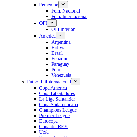
Femenino
Fem. Nacional
Fem. Internacional
OFI
OFI Interior
America
Argentina
Bolivia
Brasil
Ecuador
Paraguay
Perú
Venezuela
Futbol Int
Internacional
Copa America
Copa Libertadores
La Liga Santander
Copa Sudamericana
Champions League
Premier League
Eurocopa
Copa del REY
Uefa