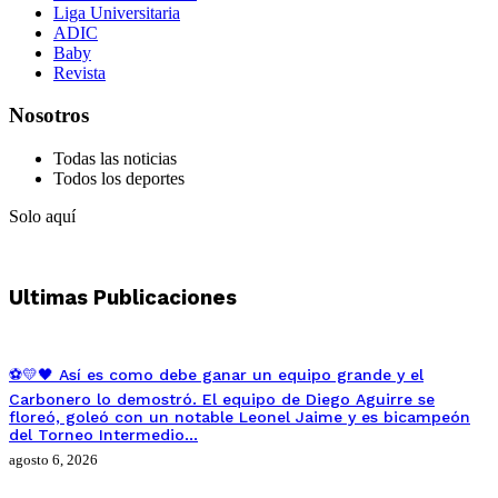
Liga Universitaria
ADIC
Baby
Revista
Nosotros
Todas las noticias
Todos los deportes
Solo aquí
Ultimas Publicaciones
⚽💛🖤 Así es como debe ganar un equipo grande y el
Carbonero lo demostró. El equipo de Diego Aguirre se
floreó, goleó con un notable Leonel Jaime y es bicampeón
del Torneo Intermedio…
agosto 6, 2026