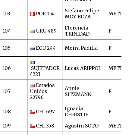
Stefano Felipe
103
POR 114
METRO
2
MOY BOZA
Florencia
104
URU 489
F
2
TRINIDAD
105
ECU 244
Moira Padilla
F
1
106
SUJETADOR
Lucas ARIPPOL
METRO
1
4223
Estados
Annie
107
Unidos
F
1
SITZMANN
22796
Ignacia
108
CHI 697
F
1
CHRISTIE
109
CHI 358
Agustín SOTO
METRO
1