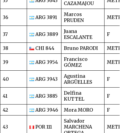
35
ARG 3643
METRO
1
CAZAMAJOU
Marcos
36
ARG 3891
METRO
1
PRUDEN
Juana
37
ARG 3889
F
1
ESCALANTE
38
CHI 844
Bruno PARODI
METRO
1
Francisco
39
ARG 3954
METRO
1
GÓMEZ
Agustina
40
ARG 3943
F
1
ARGÜELLES
Delfina
41
ARG 3885
F
1
KUTTEL
42
ARG 3946
Mora MORO
F
1
Salvador
43
POR 111
MARCHENA
METRO
1
ORTEGA