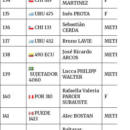
134
CHI 619
F
2
MARTINEZ
135
URU 475
Inés PROTA
F
2
Sebastián
136
CHI 133
METRO
2
CERDA
137
URU 452
Bruno LAVIE
METRO
2
José Ricardo
138
490 ECU
METRO
2
ARCOS
Lucca PHILIPP
139
SUJETADOR
METRO
2
WALTER
4060
Rafaella Valeria
140
POR 310
PARODI
F
2
SUBAUSTE
PUEDE
141
Alec BOSTAN
METRO
2
1413
Baltazar