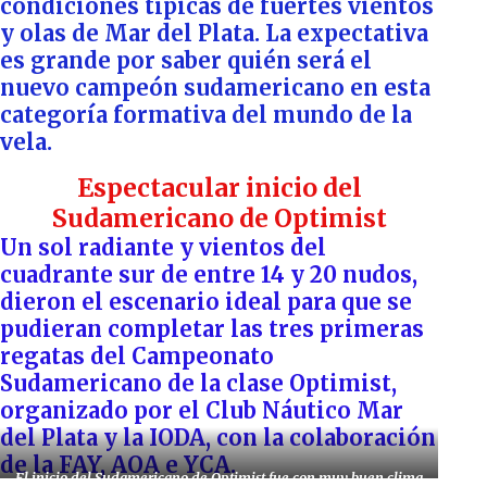
condiciones típicas de fuertes vientos
y olas de Mar del Plata. La expectativa
es grande por saber quién será el
nuevo campeón sudamericano en esta
categoría formativa del mundo de la
vela.
Espectacular inicio del
Sudamericano de Optimist
Un sol radiante y vientos del
cuadrante sur de entre 14 y 20 nudos,
dieron el escenario ideal para que se
pudieran completar las tres primeras
regatas del Campeonato
Sudamericano de la clase Optimist,
organizado por el Club Náutico Mar
del Plata y la IODA, con la colaboración
de la FAY, AOA e YCA.
El inicio del Sudamericano de Optimist fue con muy buen clima