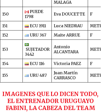
MALAGA
PUEDE
150
Eva DOUCETTE
F
2
1798
151
ECU 1911
Luca NIEDRAU
METRO
3
152
URU 367
Maite ARRUE
F
3
Antonio
153
SUJETADOR
METRO
3
ALCANTARA
3442
154
ECU 116
Victoria PAEZ
F
3
Juan Martín
155
URU 487
METRO
3
CARRASCO
IMAGENES QUE LO DICEN TODO,
EL ENTRENADOR URUGUAYO
FABINI, LA CABEZA DEL TEAM