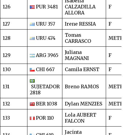
Isabella
126
PUR 3481
CALZADILLA
F
2
ALLORA
127
URU 357
Irene RESSIA
F
2
Tomas
128
URU 474
METRO
2
CARRASCO
Juliana
129
ARG 3965
F
2
MAGNANI
130
CHI 667
Camila ERNST
F
2
131
SUJETADOR
Breno RAMOS
METRO
2
2818
132
BER 1038
Dylan MENZIES
METRO
2
Lola AUBERT
133
POR 110
F
2
FALCON
Jacinta