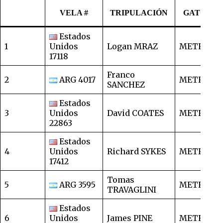
P
VELA #
TRIPULACIÓN
GATO
Estados
1
Unidos
Logan MRAZ
METRO
2
17118
Franco
2
ARG 4017
METRO
2
SANCHEZ
Estados
3
Unidos
David COATES
METRO
2
22863
Estados
4
Unidos
Richard SYKES
METRO
3
17412
Tomas
5
ARG 3595
METRO
4
TRAVAGLINI
Estados
6
Unidos
James PINE
METRO
4