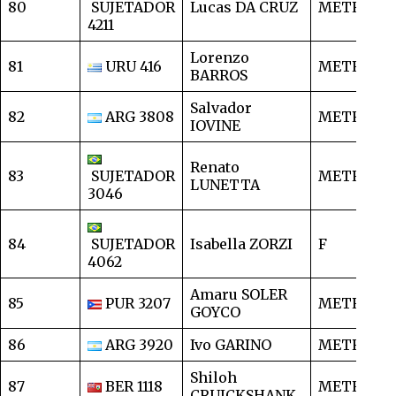
80
SUJETADOR
Lucas DA CRUZ
METRO
1
4211
Lorenzo
81
URU 416
METRO
1
BARROS
Salvador
82
ARG 3808
METRO
1
IOVINE
Renato
83
SUJETADOR
METRO
1
LUNETTA
3046
84
SUJETADOR
Isabella ZORZI
F
1
4062
Amaru SOLER
85
PUR 3207
METRO
1
GOYCO
86
ARG 3920
Ivo GARINO
METRO
1
Shiloh
87
BER 1118
METRO
1
CRUICKSHANK