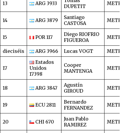
Tomás
13
ARG 3933
METRO
7
DUPETIT
Santiago
14
ARG 3879
METRO
7
CASTOSA
Diego RIOFRIO
15
POR 117
METRO
8
FIGUEROA
dieciséis
ARG 3966
Lucas VOGT
METRO
8
Estados
Cooper
17
Unidos
METRO
8
MANTENGA
17398
Agustín
18
ARG 3847
METRO
8
GIROUD
Bernardo
19
ECU 2811
METRO
8
FERNANDEZ
Juan Pablo
20
CHI 670
METRO
8
RAMIREZ