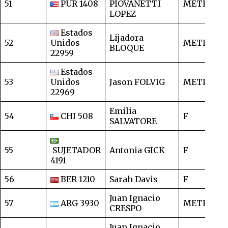
51
PUR 1408
PIOVANETTI
METRO
1
LOPEZ
Estados
Lijadora
52
Unidos
METRO
1
BLOQUE
22959
Estados
53
Unidos
Jason FOLVIG
METRO
8
22969
Emilia
54
CHI 508
F
9
SALVATORE
55
SUJETADOR
Antonia GICK
F
1
4191
56
BER 1210
Sarah Davis
F
1
Juan Ignacio
57
ARG 3930
METRO
1
CRESPO
Juan Ignacio