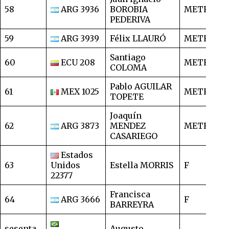
58
ARG 3936
BOROBIA
METRO
1
PEDERIVA
59
ARG 3939
Félix LLAURÓ
METRO
1
Santiago
60
ECU 208
METRO
1
COLOMA
Pablo AGUILAR
61
MEX 1025
METRO
1
TOPETE
Joaquín
62
ARG 3873
MENDEZ
METRO
1
CASARIEGO
Estados
63
Unidos
Estella MORRIS
F
1
22377
Francisca
64
ARG 3666
F
1
BARREYRA
sesenta
Augusto