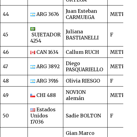
Juan Esteban
44
ARG 3676
METRO
1
CARMUEGA
Juliana
45
SUJETADOR
F
1
BASTIANELLI
4254
46
CAN 1634
Callum RUCH
METRO
1
Diego
47
ARG 3892
METRO
1
PASQUARIELLO
48
ARG 3916
Olivia RIESGO
F
1
NOVION
49
CHI 488
METRO
1
alemán
Estados
50
Unidos
Sadie BOLTON
F
1
17036
Gian Marco