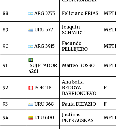
88
ARG 3775
Feliciano FRÍAS
METRO
1
Joaquín
89
URU 577
METRO
1
SCHMIDT
Facundo
90
ARG 3915
METRO
1
PELLEJERO
91
SUJETADOR
Matteo BOSSO
METRO
1
4261
Ana Sofia
92
POR 118
BEDOYA
F
1
BARRIONUEVO
93
URU 368
Paula DEFAZIO
F
2
Justinas
94
LTU 600
METRO
2
PETKAUSKAS