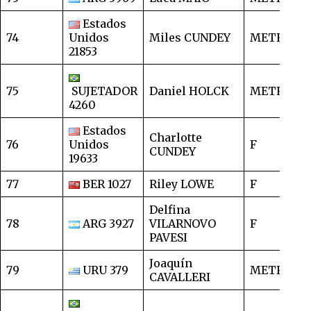
Estados
74
Unidos
Miles CUNDEY
METRO
1
21853
75
SUJETADOR
Daniel HOLCK
METRO
1
4260
Estados
Charlotte
76
Unidos
F
1
CUNDEY
19633
77
BER 1027
Riley LOWE
F
1
Delfina
78
ARG 3927
VILARNOVO
F
1
PAVESI
Joaquín
79
URU 379
METRO
1
CAVALLERI