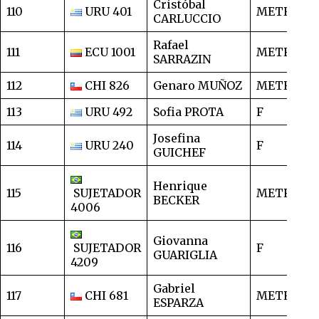
Cristóbal
110
URU 401
METRO
1
CARLUCCIO
Rafael
111
ECU 1001
METRO
1
SARRAZIN
112
CHI 826
Genaro MUÑOZ
METRO
1
113
URU 492
Sofia PROTA
F
1
Josefina
114
URU 240
F
1
GUICHEF
Henrique
115
SUJETADOR
METRO
1
BECKER
4006
Giovanna
116
SUJETADOR
F
1
GUARIGLIA
4209
Gabriel
117
CHI 681
METRO
1
ESPARZA