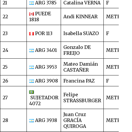
21
ARG 3785
Catalina VERNA
F
9
PUEDE
22
Andi KINNEAR
METRO
1
1818
23
POR 113
Isabella SUAZO
F
1
Gonzalo DE
24
ARG 3401
METRO
1
FREIJO
Mateo Damián
25
ARG 3953
METRO
1
CASTAÑER
26
ARG 3908
Francina PAZ
F
1
Felipe
27
SUJETADOR
METRO
1
STRASSBURGER
4072
Juan Cruz
28
ARG 3938
GRACÍA
METRO
1
QUIROGA