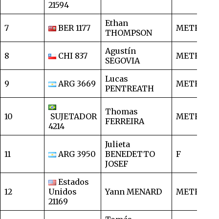
21594
Ethan
7
BER 1177
METRO
4
THOMPSON
Agustín
8
CHI 837
METRO
5
SEGOVIA
Lucas
9
ARG 3669
METRO
5
PENTREATH
Thomas
10
SUJETADOR
METRO
6
FERREIRA
4214
Julieta
11
ARG 3950
BENEDETTO
F
6
JOSEF
Estados
12
Unidos
Yann MENARD
METRO
7
21169