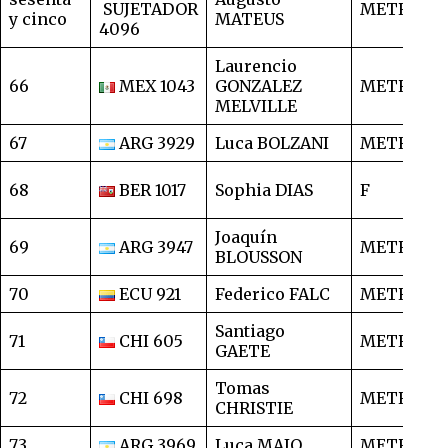
SUJETADOR
METRO
1
y cinco
MATEUS
4096
Laurencio
66
MEX 1043
GONZALEZ
METRO
1
MELVILLE
67
ARG 3929
Luca BOLZANI
METRO
1
68
BER 1017
Sophia DIAS
F
1
Joaquín
69
ARG 3947
METRO
1
BLOUSSON
70
ECU 921
Federico FALC
METRO
1
Santiago
71
CHI 605
METRO
1
GAETE
Tomas
72
CHI 698
METRO
1
CHRISTIE
73
ARG 3969
Luca MAIO
METRO
1