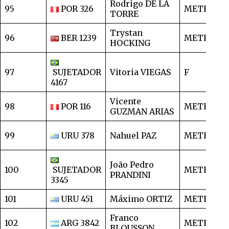
Rodrigo DE LA
95
POR 326
METRO
2
TORRE
Trystan
96
BER 1239
METRO
2
HOCKING
97
SUJETADOR
Vitoria VIEGAS
F
2
4167
Vicente
98
POR 116
METRO
2
GUZMAN ARIAS
99
URU 378
Nahuel PAZ
METRO
2
João Pedro
100
SUJETADOR
METRO
2
PRANDINI
3345
101
URU 451
Máximo ORTIZ
METRO
2
Franco
102
ARG 3842
METRO
2
BLOUSSON