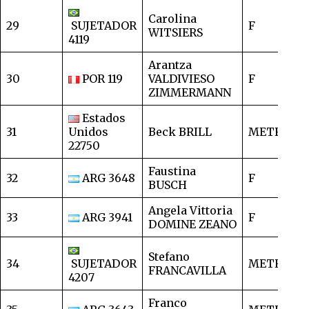
Carolina
29
SUJETADOR
F
1
WITSIERS
4119
Arantza
30
POR 119
VALDIVIESO
F
1
ZIMMERMANN
Estados
31
Unidos
Beck BRILL
METRO
1
22750
Faustina
32
ARG 3648
F
1
BUSCH
Angela Vittoria
33
ARG 3941
F
1
DOMINE ZEANO
Stefano
34
SUJETADOR
METRO
1
FRANCAVILLA
4207
Franco