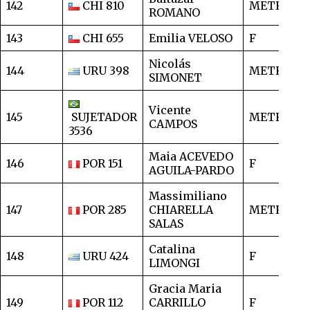
142
CHI 810
METRO
2
ROMANO
143
CHI 655
Emilia VELOSO
F
2
Nicolás
144
URU 398
METRO
2
SIMONET
Vicente
145
SUJETADOR
METRO
2
CAMPOS
3536
Maia ACEVEDO
146
POR 151
F
2
AGUILA-PARDO
Massimiliano
147
POR 285
CHIARELLA
METRO
2
SALAS
Catalina
148
URU 424
F
2
LIMONGI
Gracia Maria
149
POR 112
CARRILLO
F
2