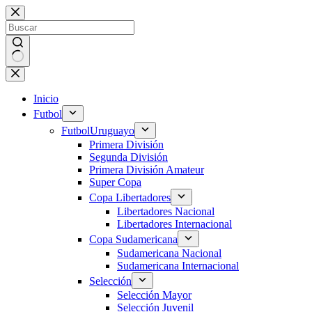
Saltar
al
contenido
Sin
resultados
Inicio
Futbol
Futbol
Uruguayo
Primera División
Segunda División
Primera División Amateur
Super Copa
Copa Libertadores
Libertadores Nacional
Libertadores Internacional
Copa Sudamericana
Sudamericana Nacional
Sudamericana Internacional
Selección
Selección Mayor
Selección Juvenil