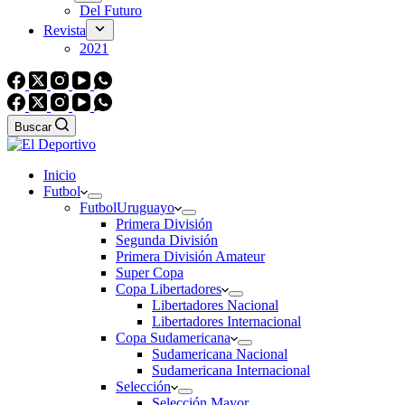
Del Futuro
Revista
2021
Buscar
Inicio
Futbol
Futbol
Uruguayo
Primera División
Segunda División
Primera División Amateur
Super Copa
Copa Libertadores
Libertadores Nacional
Libertadores Internacional
Copa Sudamericana
Sudamericana Nacional
Sudamericana Internacional
Selección
Selección Mayor