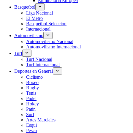
Eliminatoria Europea
Basquetbol
Liga Nacional
El Metro
Basquetbol Selección
Internacional.
Automovilismo
Automovilismo Nacional
Automovilismo Internacional
Turf
Turf Nacional
Turf Internacional
Deportes en General
Ciclismo
Boxeo
Rugby
Tenis
Padel
Hokey
Patin
Surf
Artes Marciales
Esqui
Pesca