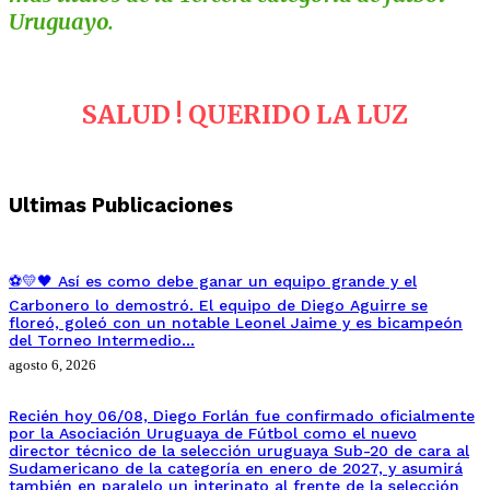
Uruguayo.
SALUD ! QUERIDO LA LUZ
Ultimas Publicaciones
⚽💛🖤 Así es como debe ganar un equipo grande y el
Carbonero lo demostró. El equipo de Diego Aguirre se
floreó, goleó con un notable Leonel Jaime y es bicampeón
del Torneo Intermedio…
agosto 6, 2026
Recién hoy 06/08, Diego Forlán fue confirmado oficialmente
por la Asociación Uruguaya de Fútbol como el nuevo
director técnico de la selección uruguaya Sub-20 de cara al
Sudamericano de la categoría en enero de 2027, y asumirá
también en paralelo un interinato al frente de la selección