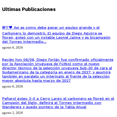
Ultimas Publicaciones
⚽💛🖤 Así es como debe ganar un equipo grande y el
Carbonero lo demostró. El equipo de Diego Aguirre se
floreó, goleó con un notable Leonel Jaime y es bicampeón
del Torneo Intermedio…
agosto 6, 2026
Recién hoy 06/08, Diego Forlán fue confirmado oficialmente
por la Asociación Uruguaya de Fútbol como el nuevo
director técnico de la selección uruguaya Sub-20 de cara al
Sudamericano de la categoría en enero de 2027, y asumirá
también en paralelo un interinato al frente de la selección
mayor absoluta hasta marzo de 2027
agosto 6, 2026
Peñarol goleo 3-0 a Cerro Largo el carbonero se floreó en el
Campeón del Siglo, definirá el Torneo Intermedio con
Wanderers y quedo puntero de la Tabla Anual
agosto 2, 2026