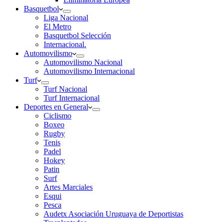
Basquetbol
Liga Nacional
El Metro
Basquetbol Selección
Internacional.
Automovilismo
Automovilismo Nacional
Automovilismo Internacional
Turf
Turf Nacional
Turf Internacional
Deportes en General
Ciclismo
Boxeo
Rugby
Tenis
Padel
Hokey
Patin
Surf
Artes Marciales
Esqui
Pesca
Audetx Asociación Uruguaya de Deportistas