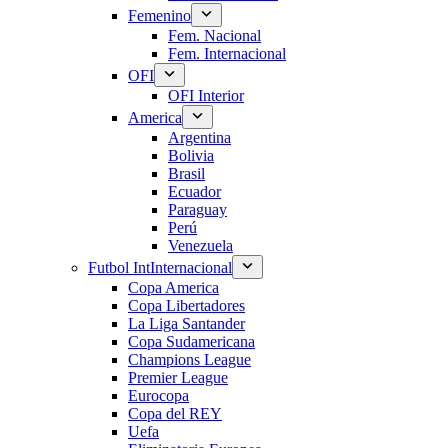
Femenino
Fem. Nacional
Fem. Internacional
OFI
OFI Interior
America
Argentina
Bolivia
Brasil
Ecuador
Paraguay
Perú
Venezuela
Futbol Int
Internacional
Copa America
Copa Libertadores
La Liga Santander
Copa Sudamericana
Champions League
Premier League
Eurocopa
Copa del REY
Uefa