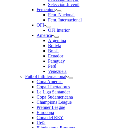
Selección Juvenil
Femenino
Fem. Nacional
Fem. Internacional
OFI
OFI Interior
America
Argentina
Bolivia
Brasil
Ecuador
Paraguay
Perú
Venezuela
Futbol Int
Internacional
Copa America
Copa Libertadores
La Liga Santander
Copa Sudamericana
Champions League
Premier League
Eurocopa
Copa del REY
Uefa
Eliminatoria Europea